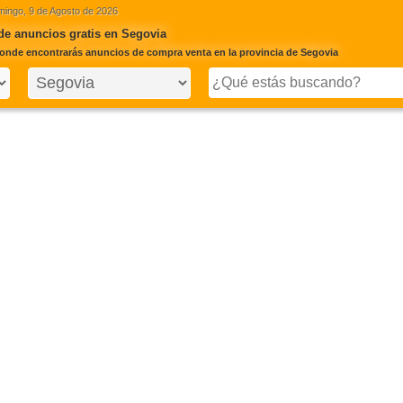
ingo, 9 de Agosto de 2026
de anuncios gratis en Segovia
onde encontrarás anuncios de compra venta en la provincia de Segovia