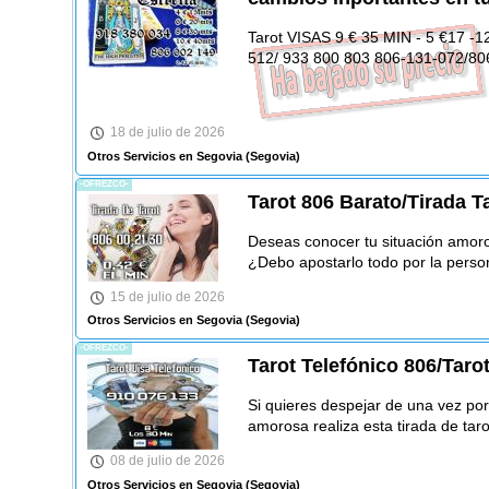
Tarot VISAS 9 € 35 MIN - 5 €17 -1
512/ 933 800 803 806-131-072/80
18 de julio de 2026
Otros Servicios en Segovia
(Segovia)
-OFREZCO-
Tarot 806 Barato/Tirada T
Deseas conocer tu situación amoros
¿Debo apostarlo todo por la pers
15 de julio de 2026
Otros Servicios en Segovia
(Segovia)
-OFREZCO-
Tarot Telefónico 806/Taro
Si quieres despejar de una vez por
amorosa realiza esta tirada de tar
08 de julio de 2026
Otros Servicios en Segovia
(Segovia)