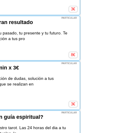
3
€
PARTICULAR
ran resultado
 pasado, tu presente y tu futuro. Te
ión a tus pro
8
€
PARTICULAR
min x 3€
ación de dudas, solución a tus
que se realizan en
3
€
PARTICULAR
 guía espiritual?
stro tarot. Las 24 horas del dia a tu