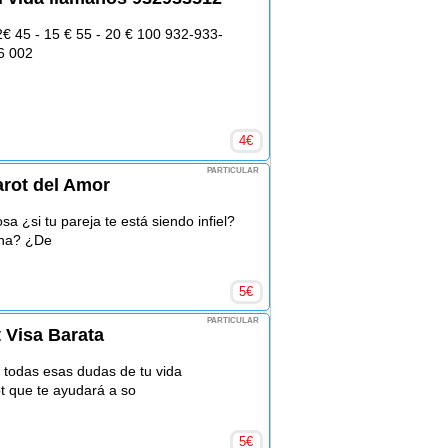
2€ 45 - 15 € 55 - 20 € 100 932-933-
6 002
4
€
PARTICULAR
arot del Amor
a ¿si tu pareja te está siendo infiel?
ona? ¿De
5
€
PARTICULAR
t Visa Barata
 todas esas dudas de tu vida
ot que te ayudará a so
5
€