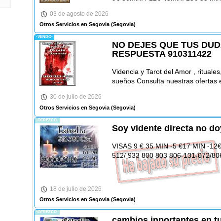
03 de agosto de 2026
Otros Servicios en Segovia
(Segovia)
-VENDO-
NO DEJES QUE TUS DUD
RESPUESTA 910311422
Videncia y Tarot del Amor , ritual
sueños Consulta nuestras ofert
30 de julio de 2026
Otros Servicios en Segovia
(Segovia)
-OFREZCO-
Soy vidente directa no do
VISAS 9 € 35 MIN -5 €17 MIN -12€ 
512/ 933 800 803 806-131-072/80
18 de julio de 2026
Otros Servicios en Segovia
(Segovia)
-OFREZCO-
cambios inportantes en t