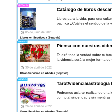
-REGALO-
Catálogo de libros desca
Libros para la vida, para una cul
pacífica ¿Cuál es el sentido de la 
05 de junio de 2023
Libros en Sepúlveda
(Segovia)
-VENDO-
Piensa con nuestras viden
Te diré toda la verdad sobre tu fut
la videncia será la mejor forma de 
30 de abril de 2022
Otros Servicios en Abades
(Segovia)
-VENDO-
Tarot/videncia/astrologia 
Podremos aclarar realizando una l
con total sinceridad y sin mentiras.
26 de abril de 2022
Otros Servicios en Abades
(Segovia)