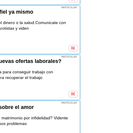
PARTICULAR
nfiel ya mismo
el dinero o la salud.Comunicate con
rotistas y viden
8
€
PARTICULAR
uevas ofertas laborales?
a para conseguir trabajo con
ra recuperar el trabajo
8
€
PARTICULAR
sobre el amor
matrimonio por infidelidad? Vidente
esos problemas