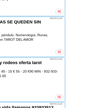
6
€
PARTICULAR
AS SE QUEDEN SIN
es, péndulo, Numerología, Runas,
as en TAROT DEL AMOR
6
€
PARTICULAR
y rodeos oferta tarot
45 - 15 € 55 - 20 €90 MIN - 932-933-
6 00
6
€
PARTICULAR
u vida llamanos 932933512