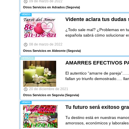
09 de marzo de 2022
Otros Servicios en Adrados
(Segovia)
-VENDO-
Vidente aclara tus dudas 
¿Todo sale mal? ¿Problemas en tu 
española sabrá cómo solucionar 
08 de marzo de 2022
Otros Servicios en Aldeonte
(Segovia)
-OFREZCO-
AMARRES EFECTIVOS P
El autentico “amarre de pareja”....
fallan yo triunfo demostrado..... l
20 de diciembre de 2021
Otros Servicios en Segovia
(Segovia)
-VENDO-
Tu futuro será exitoso gra
Tu destino está en nuestras manos,
amorosos, económicos y laborales