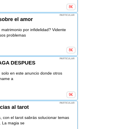
8
€
PARTICULAR
sobre el amor
matrimonio por infidelidad? Vidente
esos problemas
8
€
PARTICULAR
AGA DESPUES
.. solo en este anuncio donde otros
lamame a
9
€
PARTICULAR
cias al tarot
 con el tarot sabrás solucionar temas
. La magia se