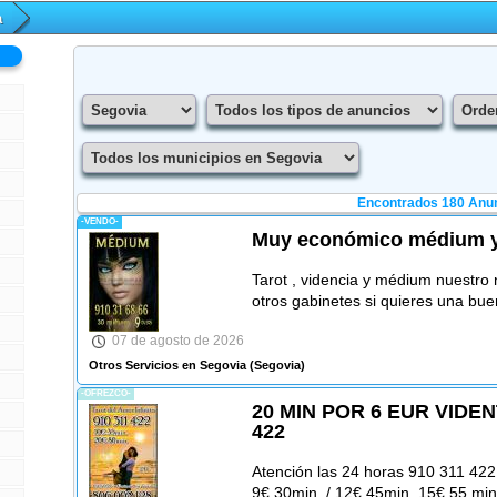
a
Encontrados 180 Anu
-VENDO-
Muy económico médium y 
Tarot , videncia y médium nuestro n
otros gabinetes si quieres una bue
07 de agosto de 2026
Otros Servicios en Segovia
(Segovia)
-OFREZCO-
20 MIN POR 6 EUR VIDEN
422
Atención las 24 horas 910 311 422
9€ 30min. / 12€ 45min. 15€ 55 mi