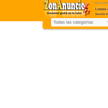
Hoy es
Dom
Listado 
Sección d