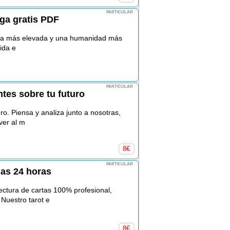
PARTICULAR
rga gratis PDF
tura más elevada y una humanidad más
vida e
PARTICULAR
tes sobre tu futuro
uro. Piensa y analiza junto a nosotras,
ver al m
8
€
PARTICULAR
las 24 horas
ectura de cartas 100% profesional,
 Nuestro tarot e
8
€