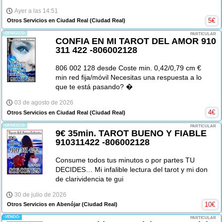
Ayer a las 14:51
5
€
Otros Servicios en Ciudad Real
(Ciudad Real)
-OFREZCO-
PARTICULAR
CONFIA EN MI TAROT DEL AMOR 910
311 422 -806002128
806 002 128 desde Coste min. 0,42/0,79 cm €
min red fija/móvil Necesitas una respuesta a lo
que te está pasando? �
03 de agosto de 2026
4
€
Otros Servicios en Ciudad Real
(Ciudad Real)
-OFREZCO-
PARTICULAR
9€ 35min. TAROT BUENO Y FIABLE
910311422 -806002128
Consume todos tus minutos o por partes TU
DECIDES… Mi infalible lectura del tarot y mi don
de clarividencia te gui
30 de julio de 2026
10
€
Otros Servicios en Abenójar
(Ciudad Real)
-VENDO-
PARTICULAR