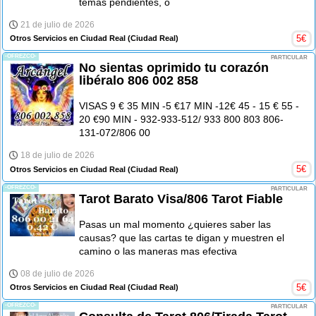
temas pendientes, o
21 de julio de 2026
5
€
Otros Servicios en Ciudad Real
(Ciudad Real)
-OFREZCO-
PARTICULAR
No sientas oprimido tu corazón
libéralo 806 002 858
VISAS 9 € 35 MIN -5 €17 MIN -12€ 45 - 15 € 55 -
20 €90 MIN - 932-933-512/ 933 800 803 806-
131-072/806 00
18 de julio de 2026
5
€
Otros Servicios en Ciudad Real
(Ciudad Real)
-OFREZCO-
PARTICULAR
Tarot Barato Visa/806 Tarot Fiable
Pasas un mal momento ¿quieres saber las
causas? que las cartas te digan y muestren el
camino o las maneras mas efectiva
08 de julio de 2026
5
€
Otros Servicios en Ciudad Real
(Ciudad Real)
-OFREZCO-
PARTICULAR