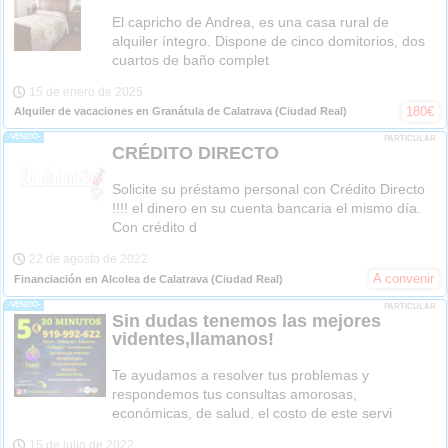
El capricho de Andrea, es una casa rural de
alquiler íntegro. Dispone de cinco domitorios, dos
cuartos de baño complet
15 de enero de 2025
180
€
Alquiler de vacaciones en Granátula de Calatrava
(Ciudad Real)
-VENDO-
PARTICULAR
CRÉDITO DIRECTO
Solicite su préstamo personal con Crédito Directo
!!!! el dinero en su cuenta bancaria el mismo día.
Con crédito d
22 de agosto de 2022
A convenir
Financiación en Alcolea de Calatrava
(Ciudad Real)
-VENDO-
PARTICULAR
Sin dudas tenemos las mejores
videntes,llamanos!
Te ayudamos a resolver tus problemas y
respondemos tus consultas amorosas,
económicas, de salud. el costo de este servi
15 de julio de 2022