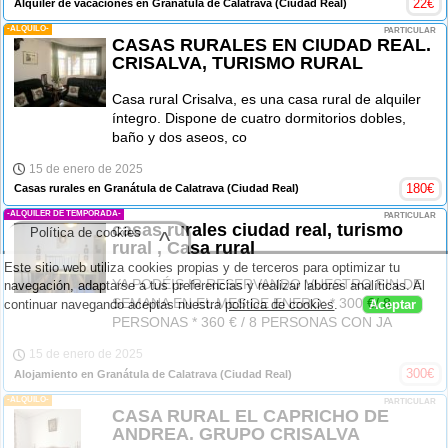
22
€
Alquiler de vacaciones en Granátula de Calatrava
(Ciudad Real)
-ALQUILO-
PARTICULAR
CASAS RURALES EN CIUDAD REAL.
CRISALVA, TURISMO RURAL
Casa rural Crisalva, es una casa rural de alquiler
íntegro. Dispone de cuatro dormitorios dobles,
baño y dos aseos, co
15 de enero de 2025
180
€
Casas rurales en Granátula de Calatrava
(Ciudad Real)
-ALQUILER DE TEMPORADA-
PARTICULAR
casas rurales ciudad real, turismo
Política de cookies
^
rural , Casa rural
Este sitio web utiliza cookies propias y de terceros para optimizar tu
YA PODÉIS IR RESERVANDO VUESTRO FIN DE
navegación, adaptarse a tus preferencias y realizar labores analíticas. Al
SEMANA EN EL MES DE ENERO: * 300 €/ 8
continuar navegando aceptas nuestra
política de cookies
.
Aceptar
PERSONAS * 360 € / 8 PERSONAS CON JA
15 de enero de 2025
300
€
Alojamiento en Granátula de Calatrava
(Ciudad Real)
-ALQUILO-
PARTICULAR
CASA RURAL EL CAPRICHO DE
ANDREA. GRUPO CRISALVA