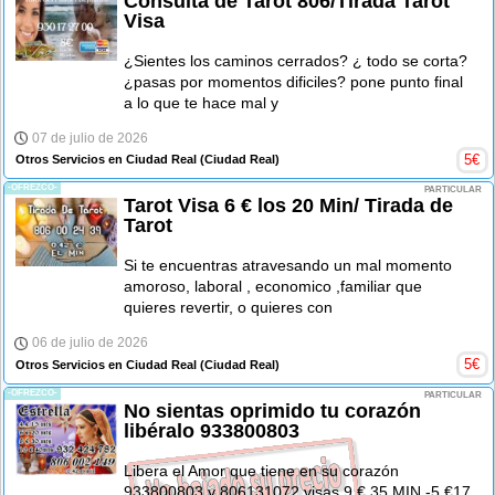
Consulta de Tarot 806/Tirada Tarot
Visa
¿Sientes los caminos cerrados? ¿ todo se corta?
¿pasas por momentos dificiles? pone punto final
a lo que te hace mal y
07 de julio de 2026
5
€
Otros Servicios en Ciudad Real
(Ciudad Real)
-OFREZCO-
PARTICULAR
Tarot Visa 6 € los 20 Min/ Tirada de
Tarot
Si te encuentras atravesando un mal momento
amoroso, laboral , economico ,familiar que
quieres revertir, o quieres con
06 de julio de 2026
5
€
Otros Servicios en Ciudad Real
(Ciudad Real)
-OFREZCO-
PARTICULAR
No sientas oprimido tu corazón
libéralo 933800803
Libera el Amor que tiene en su corazón
933800803 y 806131072 visas 9 € 35 MIN -5 €17