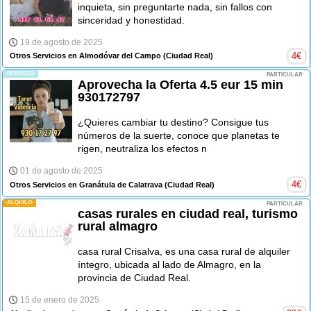
inquieta, sin preguntarte nada, sin fallos con
sinceridad y honestidad.
19 de agosto de 2025
4
€
Otros Servicios en Almodóvar del Campo
(Ciudad Real)
-OFREZCO-
PARTICULAR
Aprovecha la Oferta 4.5 eur 15 min
930172797
¿Quieres cambiar tu destino? Consigue tus
números de la suerte, conoce que planetas te
rigen, neutraliza los efectos n
01 de agosto de 2025
4
€
Otros Servicios en Granátula de Calatrava
(Ciudad Real)
-ALQUILO-
PARTICULAR
casas rurales en ciudad real, turismo
rural almagro
casa rural Crisalva, es una casa rural de alquiler
íntegro, ubicada al lado de Almagro, en la
provincia de Ciudad Real.
15 de enero de 2025