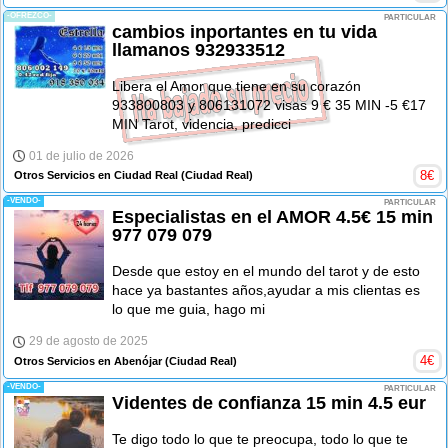
-OFREZCO-
PARTICULAR
cambios inportantes en tu vida
llamanos 932933512
Libera el Amor que tiene en su corazón
933800803 y 806131072 visas 9 € 35 MIN -5 €17
MIN Tarot, videncia, predicci
01 de julio de 2026
8
€
Otros Servicios en Ciudad Real
(Ciudad Real)
-VENDO-
PARTICULAR
Especialistas en el AMOR 4.5€ 15 min
977 079 079
Desde que estoy en el mundo del tarot y de esto
hace ya bastantes años,ayudar a mis clientas es
lo que me guia, hago mi
29 de agosto de 2025
4
€
Otros Servicios en Abenójar
(Ciudad Real)
-VENDO-
PARTICULAR
Videntes de confianza 15 min 4.5 eur
Te digo todo lo que te preocupa, todo lo que te