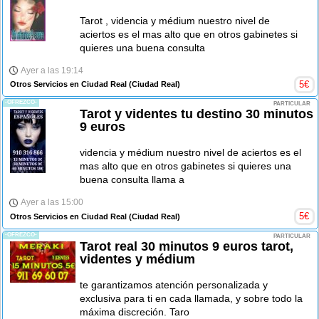
Tarot , videncia y médium nuestro nivel de
aciertos es el mas alto que en otros gabinetes si
quieres una buena consulta
Ayer a las 19:14
5
€
Otros Servicios en Ciudad Real
(Ciudad Real)
-OFREZCO-
PARTICULAR
Tarot y videntes tu destino 30 minutos
9 euros
videncia y médium nuestro nivel de aciertos es el
mas alto que en otros gabinetes si quieres una
buena consulta llama a
Ayer a las 15:00
5
€
Otros Servicios en Ciudad Real
(Ciudad Real)
-OFREZCO-
PARTICULAR
Tarot real 30 minutos 9 euros tarot,
videntes y médium
te garantizamos atención personalizada y
exclusiva para ti en cada llamada, y sobre todo la
máxima discreción. Taro