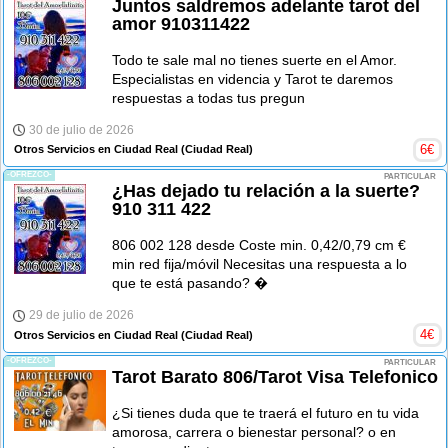
Juntos saldremos adelante tarot del
amor 910311422
Todo te sale mal no tienes suerte en el Amor.
Especialistas en videncia y Tarot te daremos
respuestas a todas tus pregun
30 de julio de 2026
6
€
Otros Servicios en Ciudad Real
(Ciudad Real)
-OFREZCO-
PARTICULAR
¿Has dejado tu relación a la suerte?
910 311 422
806 002 128 desde Coste min. 0,42/0,79 cm €
min red fija/móvil Necesitas una respuesta a lo
que te está pasando? �
29 de julio de 2026
4
€
Otros Servicios en Ciudad Real
(Ciudad Real)
-OFREZCO-
PARTICULAR
Tarot Barato 806/Tarot Visa Telefonico
¿Si tienes duda que te traerá el futuro en tu vida
amorosa, carrera o bienestar personal? o en