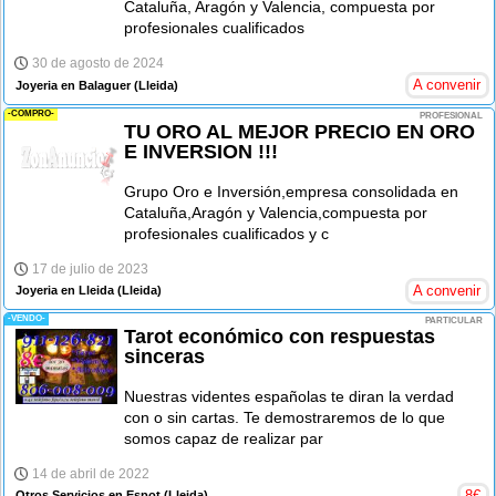
Cataluña, Aragón y Valencia, compuesta por
profesionales cualificados
30 de agosto de 2024
A convenir
Joyeria en Balaguer
(Lleida)
-COMPRO-
PROFESIONAL
TU ORO AL MEJOR PRECIO EN ORO
E INVERSION !!!
Grupo Oro e Inversión,empresa consolidada en
Cataluña,Aragón y Valencia,compuesta por
profesionales cualificados y c
17 de julio de 2023
A convenir
Joyeria en Lleida
(Lleida)
-VENDO-
PARTICULAR
Tarot económico con respuestas
sinceras
Nuestras videntes españolas te diran la verdad
con o sin cartas. Te demostraremos de lo que
somos capaz de realizar par
14 de abril de 2022
8
€
Otros Servicios en Espot
(Lleida)