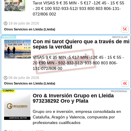
Tarot VISAS 9 € 35 MIN - 5 €17 -12€ 45 - 15 € 55
- 20 € 100 932-933-512/ 933 800 803 806-131-
072/806 002
18 de julio de 2026
5
€
Otros Servicios en Lleida
(Lleida)
-OFREZCO-
PARTICULAR
Con mi tarot Quiero que a través de mi
sepas la verdad
VISAS 9 € 35 MIN -5 €17 MIN -12€ 45 - 15 € 55 -
20 €90 MIN - 932-933-512/ 933 800 803 806-
131-072/806 00
08 de julio de 2026
4
€
Otros Servicios en Lleida
(Lleida)
-COMPRO-
PROFESIONAL
Oro & Inversión Grupo en Lleida
973238292 Oro y Plata
Grupo oro e inversión, empresa consolidada en
Cataluña, Aragón y Valencia, compuesta por
profesionales cualificados