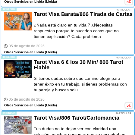
5
€
Otros Servicios en Lleida
(Lleida)
-OFREZCO-
PARTICULAR
Tarot Visa Barata/806 Tirada de Cartas
¿Nada está claro en tu vida ? ¿Necesitas
respuestas porque te suceden cosas que no
tienen explicación? Cada problema
05 de agosto de 2026
Otros Servicios en Lleida
(Lleida)
-OFREZCO-
PARTICULAR
Tarot Visa 6 € los 30 Min/ 806 Tarot
Fiable
Si tienes dudas sobre que camino elegir para
tener éxito en tu trabajo, si tienes problemas con
tu pareja y buscas solu
05 de agosto de 2026
5
€
Otros Servicios en Lleida
(Lleida)
-OFREZCO-
PARTICULAR
Tarot Visa/806 Tarot/Cartomancia
Tus dudas no te dejan ver con claridad una
solución. muchas personas que se encontraban