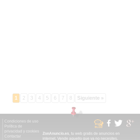
1
2
3
4
5
6
7
8
Siguiente »
Condiciones de uso
Política de
privacidad y cookies
ZonAnuncio.es
, tu web gratis de anuncios en
Contactar
internet. Vende aquello que ya no necesites,