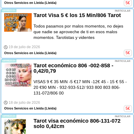
5
€
Otros Servicios en Lleida
(Lleida)
-OFREZCO-
PARTICULAR
Tarot Visa 5 € los 15 Min/806 Tarot
Todos pasamos por malos momentos, no dejes
que nadie se aproveche de ti en esos malos
momentos. Tarotistas y videntes
19 de julio de 2026
5
€
Otros Servicios en Lleida
(Lleida)
-OFREZCO-
PARTICULAR
Tarot económico 806 -002-858 -
0,42/0,79
VISAS 9 € 35 MIN -5 €17 MIN -12€ 45 - 15 € 55 -
20 €90 MIN - 932-933-512/ 933 800 803 806-
131-072/806 00
18 de julio de 2026
5
€
Otros Servicios en Lleida
(Lleida)
-OFREZCO-
PARTICULAR
Tarot visa económico 806-131-072
solo 0,42cm