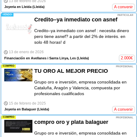
13 de febrero de 2026
A convenir
Joyeria en Lleida
(Lleida)
-VENDO-
PARTICULAR
Credito–ya inmediato con asnef
Credito–ya inmediato con asnef : necesita dinero
pero tiene asnef? a partir del 2% de interés. en
solo 48 horas! d
13 de enero de 2026
2.000
€
Financiación en Avellanes i Santa Linya, Les
(Lleida)
-COMPRO-
PROFESIONAL
TU ORO AL MEJOR PRECIO
Grupo oro e inversión, empresa consolidada en
Cataluña, Aragón y Valencia, compuesta por
profesionales cualificados
15 de febrero de 2025
A convenir
Joyeria en Balaguer
(Lleida)
-COMPRO-
PROFESIONAL
compro oro y plata balaguer
Grupo oro e inversión, empresa consolidada en