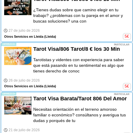
¿Tienes dudas sobre que camino elegir en tu
trabajo? ¿problemas con tu pareja en el amor y
buscas soluciones? una con
27 de julio de 2026
5
€
Otros Servicios en Lleida
(Lleida)
-OFREZCO-
PARTICULAR
Tarot Visa/806 Tarot/8 € los 30 Min
Tarotistas y videntes con experiencia para saber
que está pasando en tu sentimental es algo que
tienes derecho de conoc
26 de julio de 2026
5
€
Otros Servicios en Lleida
(Lleida)
-OFREZCO-
PARTICULAR
Tarot Visa Barata/Tarot 806 Del Amor
Necesitas orientación en el terreno amoroso
familiar o económico? consúltanos y averigua tus
dudas y porqués de tu
21 de julio de 2026