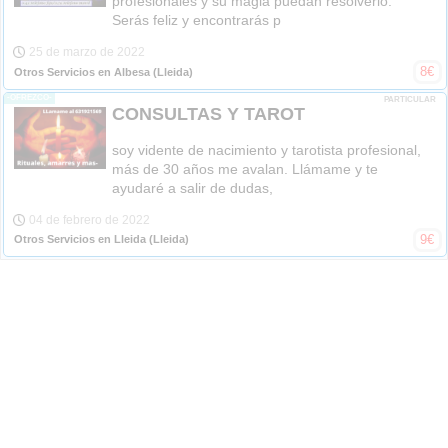
profesionales y su magia puedan resolverlo.
Serás feliz y encontrarás p
25 de marzo de 2022
8
€
Otros Servicios en Albesa
(Lleida)
-OFREZCO-
PARTICULAR
CONSULTAS Y TAROT
soy vidente de nacimiento y tarotista profesional,
más de 30 años me avalan. Llámame y te
ayudaré a salir de dudas,
04 de febrero de 2022
9
€
Otros Servicios en Lleida
(Lleida)