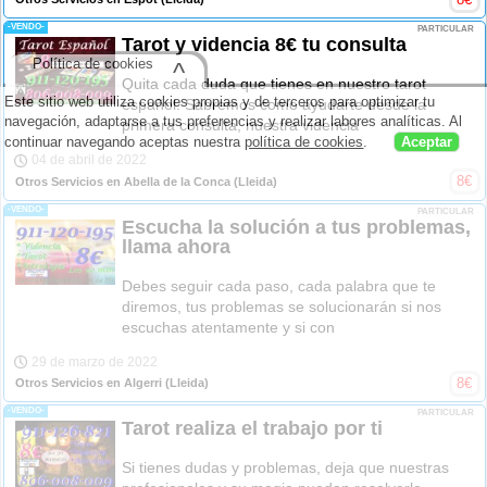
-VENDO-
PARTICULAR
Tarot y videncia 8€ tu consulta
Política de cookies
^
Quita cada duda que tienes en nuestro tarot
Este sitio web utiliza cookies propias y de terceros para optimizar tu
español. Sabremos como ayudarte desde la
navegación, adaptarse a tus preferencias y realizar labores analíticas. Al
primera consulta, nuestra videncia
continuar navegando aceptas nuestra
política de cookies
.
Aceptar
04 de abril de 2022
8
€
Otros Servicios en Abella de la Conca
(Lleida)
-VENDO-
PARTICULAR
Escucha la solución a tus problemas,
llama ahora
Debes seguir cada paso, cada palabra que te
diremos, tus problemas se solucionarán si nos
escuchas atentamente y si con
29 de marzo de 2022
8
€
Otros Servicios en Algerri
(Lleida)
-VENDO-
PARTICULAR
Tarot realiza el trabajo por ti
Si tienes dudas y problemas, deja que nuestras