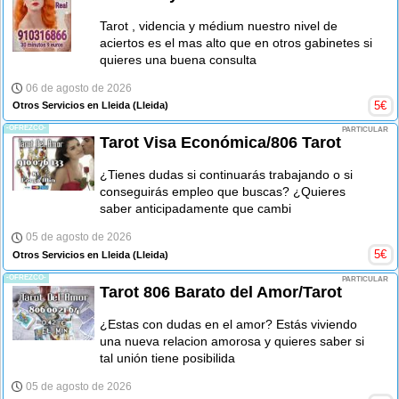
Tarot , videncia y médium nuestro nivel de
aciertos es el mas alto que en otros gabinetes si
quieres una buena consulta
06 de agosto de 2026
5
€
Otros Servicios en Lleida
(Lleida)
-OFREZCO-
PARTICULAR
Tarot Visa Económica/806 Tarot
¿Tienes dudas si continuarás trabajando o si
conseguirás empleo que buscas? ¿Quieres
saber anticipadamente que cambi
05 de agosto de 2026
5
€
Otros Servicios en Lleida
(Lleida)
-OFREZCO-
PARTICULAR
Tarot 806 Barato del Amor/Tarot
¿Estas con dudas en el amor? Estás viviendo
una nueva relacion amorosa y quieres saber si
tal unión tiene posibilida
05 de agosto de 2026