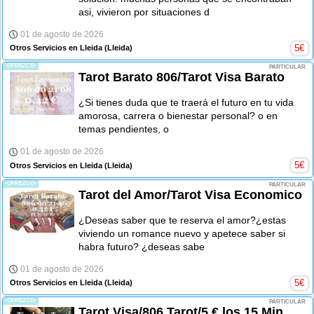
asi, vivieron por situaciones d
01 de agosto de 2026
5
€
Otros Servicios en Lleida
(Lleida)
-OFREZCO-
PARTICULAR
Tarot Barato 806/Tarot Visa Barato
¿Si tienes duda que te traerá el futuro en tu vida
amorosa, carrera o bienestar personal? o en
temas pendientes, o
01 de agosto de 2026
5
€
Otros Servicios en Lleida
(Lleida)
-OFREZCO-
PARTICULAR
Tarot del Amor/Tarot Visa Economico
¿Deseas saber que te reserva el amor?¿estas
viviendo un romance nuevo y apetece saber si
habra futuro? ¿deseas sabe
01 de agosto de 2026
5
€
Otros Servicios en Lleida
(Lleida)
-OFREZCO-
PARTICULAR
Tarot Visa/806 Tarot/5 € los 15 Min