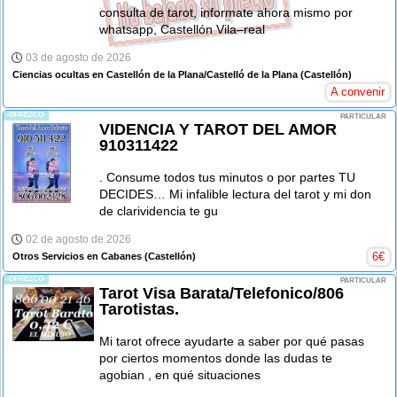
consulta de tarot, informate ahora mismo por
whatsapp, Castellón Vila–real
03 de agosto de 2026
Ciencias ocultas en Castellón de la Plana/Castelló de la Plana
(Castellón)
A convenir
-OFREZCO-
PARTICULAR
VIDENCIA Y TAROT DEL AMOR
910311422
. Consume todos tus minutos o por partes TU
DECIDES… Mi infalible lectura del tarot y mi don
de clarividencia te gu
02 de agosto de 2026
6
€
Otros Servicios en Cabanes
(Castellón)
-OFREZCO-
PARTICULAR
Tarot Visa Barata/Telefonico/806
Tarotistas.
Mi tarot ofrece ayudarte a saber por qué pasas
por ciertos momentos donde las dudas te
agobian , en qué situaciones