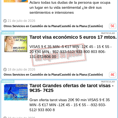
Aclaro todas tus dudas de la persona que ocupa
un lugar en tu vida sentimental ¿te diré sus
sentimientos e intensiones
21 de julio de 2026
5
€
Otros Servicios en Castellón de la Plana/Castelló de la Plana
(Castellón)
-OFREZCO-
PARTICULAR
Tarot visa económico 5 euros 17 mtos.
VISAS 9 € 35 MIN -5 €17 MIN -12€ 45 - 15 € 55 -
20 €90 MIN - 932-933-512/ 933 800 803 806-
131-072/806 00
18 de julio de 2026
4
€
Otros Servicios en Castellón de la Plana/Castelló de la Plana
(Castellón)
-OFREZCO-
PARTICULAR
Tarot Grandes ofertas de tarot visas -
9€35- 7€25
Gran oferta tarot visas 20€ 90 min VISAS 9 € 35
MIN -5 €17 MIN -12€ 45 - 15 € 55 - -932-933-
512/ 933 800 8