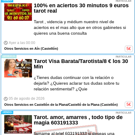
-VENDO-
PARTICULAR
100% en aciertos 30 minutos 9 euros
tarot real
Tarot , videncia y médium nuestro nivel de
aciertos es el mas alto que en otros gabinetes si
quieres una buena consulta
Ayer a las 00:00
5
€
Otros Servicios en Aín
(Castellón)
-OFREZCO-
PARTICULAR
Tarot Visa Barata/Tarotista/8 € los 30
Min
¿Tienes dudas continuar con la relación o
dejarla? ¿Quieres aclarar tus dudas sobre tu
relación sentimental? ¿Quie
05 de agosto de 2026
5
€
Otros Servicios en Castellón de la Plana/Castelló de la Plana
(Castellón)
-VENDO-
PARTICULAR
Tarot. amor, amarres , todo tipo de
magia 603191333
llamame al telef 603191333 si deseas una