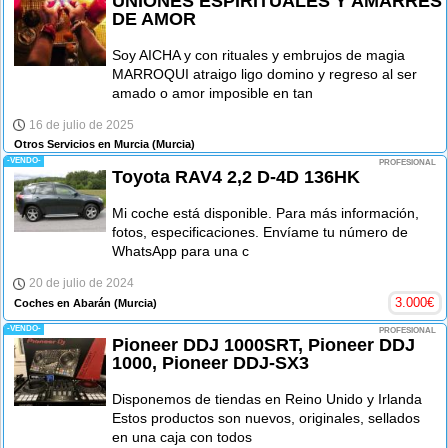
UNIONES ESPIRITUALES Y AMARRES
DE AMOR
Soy AICHA y con rituales y embrujos de magia
MARROQUI atraigo ligo domino y regreso al ser
amado o amor imposible en tan
16 de julio de 2025
Otros Servicios en Murcia
(Murcia)
-VENDO-
PROFESIONAL
Toyota RAV4 2,2 D-4D 136HK
Mi coche está disponible. Para más información,
fotos, especificaciones. Envíame tu número de
WhatsApp para una c
20 de julio de 2024
3.000
€
Coches en Abarán
(Murcia)
-VENDO-
PROFESIONAL
Pioneer DDJ 1000SRT, Pioneer DDJ
1000, Pioneer DDJ-SX3
Disponemos de tiendas en Reino Unido y Irlanda
Estos productos son nuevos, originales, sellados
en una caja con todos