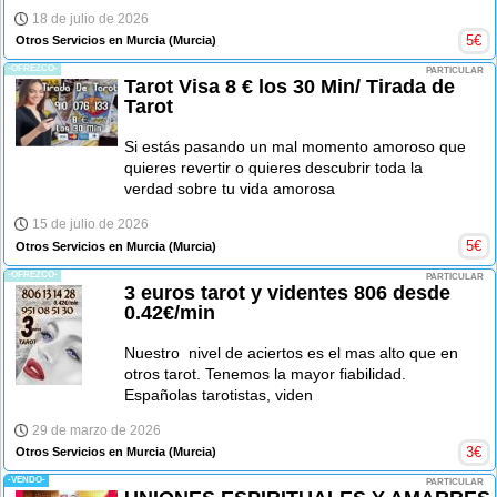
18 de julio de 2026
5
€
Otros Servicios en Murcia
(Murcia)
-OFREZCO-
PARTICULAR
Tarot Visa 8 € los 30 Min/ Tirada de
Tarot
Si estás pasando un mal momento amoroso que
quieres revertir o quieres descubrir toda la
verdad sobre tu vida amorosa
15 de julio de 2026
5
€
Otros Servicios en Murcia
(Murcia)
-OFREZCO-
PARTICULAR
3 euros tarot y videntes 806 desde
0.42€/min
Nuestro nivel de aciertos es el mas alto que en
otros tarot. Tenemos la mayor fiabilidad.
Españolas tarotistas, viden
29 de marzo de 2026
3
€
Otros Servicios en Murcia
(Murcia)
-VENDO-
PARTICULAR