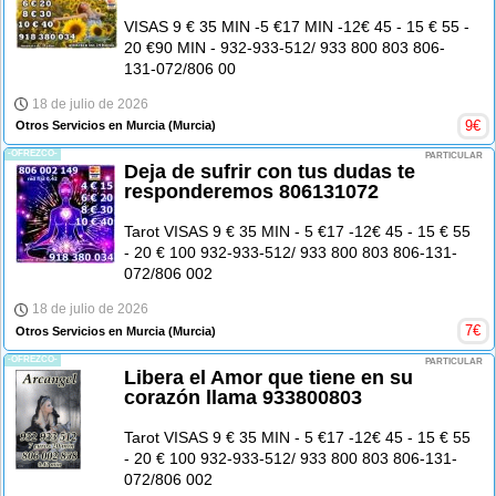
VISAS 9 € 35 MIN -5 €17 MIN -12€ 45 - 15 € 55 -
20 €90 MIN - 932-933-512/ 933 800 803 806-
131-072/806 00
18 de julio de 2026
9
€
Otros Servicios en Murcia
(Murcia)
-OFREZCO-
PARTICULAR
Deja de sufrir con tus dudas te
responderemos 806131072
Tarot VISAS 9 € 35 MIN - 5 €17 -12€ 45 - 15 € 55
- 20 € 100 932-933-512/ 933 800 803 806-131-
072/806 002
18 de julio de 2026
7
€
Otros Servicios en Murcia
(Murcia)
-OFREZCO-
PARTICULAR
Libera el Amor que tiene en su
corazón llama 933800803
Tarot VISAS 9 € 35 MIN - 5 €17 -12€ 45 - 15 € 55
- 20 € 100 932-933-512/ 933 800 803 806-131-
072/806 002