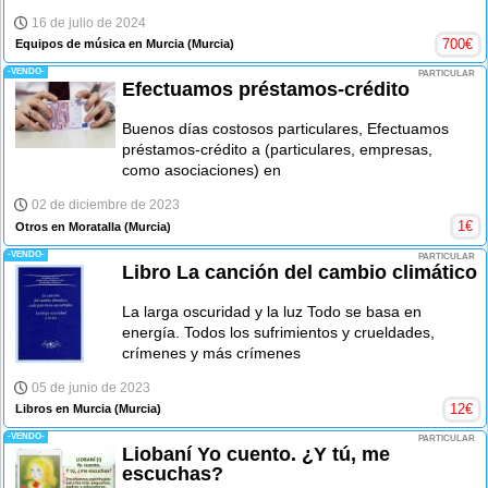
16 de julio de 2024
700
€
Equipos de música en Murcia
(Murcia)
-VENDO-
PARTICULAR
Efectuamos préstamos-crédito
Buenos días costosos particulares, Efectuamos
préstamos-crédito a (particulares, empresas,
como asociaciones) en
02 de diciembre de 2023
1
€
Otros en Moratalla
(Murcia)
-VENDO-
PARTICULAR
Libro La canción del cambio climático
La larga oscuridad y la luz Todo se basa en
energía. Todos los sufrimientos y crueldades,
crímenes y más crímenes
05 de junio de 2023
12
€
Libros en Murcia
(Murcia)
-VENDO-
PARTICULAR
Liobaní Yo cuento. ¿Y tú, me
escuchas?