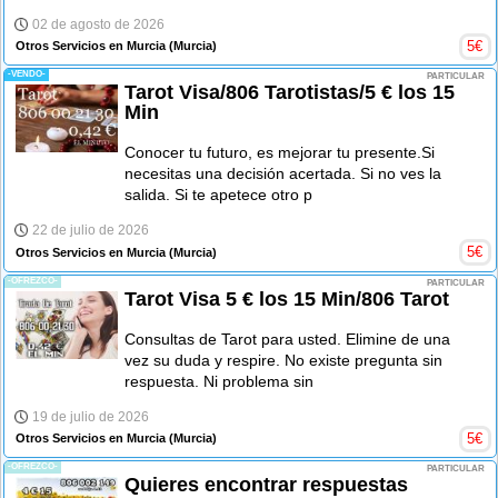
02 de agosto de 2026
5
€
Otros Servicios en Murcia
(Murcia)
-VENDO-
PARTICULAR
Tarot Visa/806 Tarotistas/5 € los 15
Min
Conocer tu futuro, es mejorar tu presente.Si
necesitas una decisión acertada. Si no ves la
salida. Si te apetece otro p
22 de julio de 2026
5
€
Otros Servicios en Murcia
(Murcia)
-OFREZCO-
PARTICULAR
Tarot Visa 5 € los 15 Min/806 Tarot
Consultas de Tarot para usted. Elimine de una
vez su duda y respire. No existe pregunta sin
respuesta. Ni problema sin
19 de julio de 2026
5
€
Otros Servicios en Murcia
(Murcia)
-OFREZCO-
PARTICULAR
Quieres encontrar respuestas