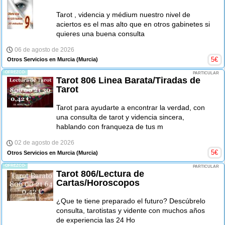
Tarot , videncia y médium nuestro nivel de
aciertos es el mas alto que en otros gabinetes si
quieres una buena consulta
06 de agosto de 2026
5
€
Otros Servicios en Murcia
(Murcia)
-OFREZCO-
PARTICULAR
Tarot 806 Linea Barata/Tiradas de
Tarot
Tarot para ayudarte a encontrar la verdad, con
una consulta de tarot y videncia sincera,
hablando con franqueza de tus m
02 de agosto de 2026
5
€
Otros Servicios en Murcia
(Murcia)
-OFREZCO-
PARTICULAR
Tarot 806/Lectura de
Cartas/Horoscopos
¿Que te tiene preparado el futuro? Descúbrelo
consulta, tarotistas y vidente con muchos años
de experiencia las 24 Ho