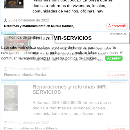
Reformas IMR 660938629 Empresa que se
dedica a reformas de viviendas, locales,
comunidades de vecinos, oficinas, nav
23 de noviembre de 2022
A convenir
Reformas y mantenimiento en Murcia
(Murcia)
-OFREZCO-
PROFESIONAL
Política de cookies
Pintura IMR-SERVICIOS
^
Este sitio web utiliza cookies propias y de terceros para optimizar tu
Reformas IMR 660938629 Empresa que se
navegación, adaptarse a tus preferencias y realizar labores analíticas. Al
dedica a reformas de viviendas, locales,
continuar navegando aceptas nuestra
política de cookies
.
Aceptar
comunidades de vecinos, oficinas, nav
23 de noviembre de 2022
A convenir
Pintores en Murcia
(Murcia)
-OFREZCO-
PROFESIONAL
Reparaciones y reformas IMR-
SERVICIOS
Reformas IMR 660938629 Empresa que se
dedica a reformas de viviendas, locales,
comunidades de vecinos, oficinas, nav
23 de noviembre de 2022
A convenir
Otros Inmuebles en Murcia
(Murcia)