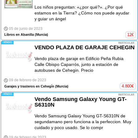
Los niños preguntan: «¿por qué?». ¿Por qué
estamos en la Tierra? ¿Cómo nos puede ayudar
y guiar un ángel
05 de junio de 2023
12
€
Libros en Abanilla
(Murcia)
-VENDO-
PARTICULAR
VENDO PLAZA DE GARAJE CEHEGIN
Vendo plaza de garaje en Edificio Peña Rubia
Calle Obispo Caparrós, junto a estación de
autobuses de Cehegin. Precio
09 de febrero de 2023
4.800
€
Garajes y trasteros en Cehegín
(Murcia)
-VENDO-
PARTICULAR
Vendo Samsung Galaxy Young GT-
S6310N
Vendo Samsung Galaxy Young GT-S6310N de
segundamano pero funciona a la perfeccion. Muy
cuidado y poco usado. Se lo compr
09 de febrero de 2023