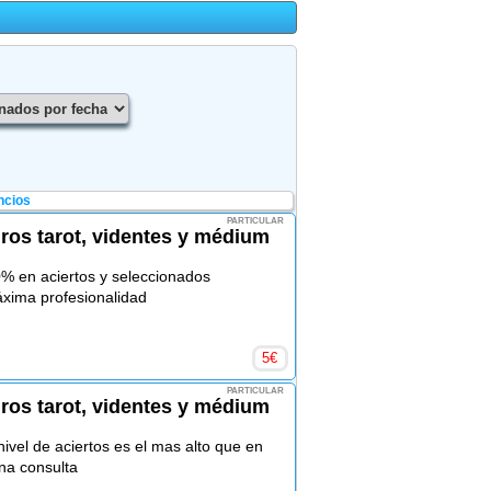
ncios
PARTICULAR
uros tarot, videntes y médium
0% en aciertos y seleccionados
áxima profesionalidad
5
€
PARTICULAR
uros tarot, videntes y médium
ivel de aciertos es el mas alto que en
na consulta