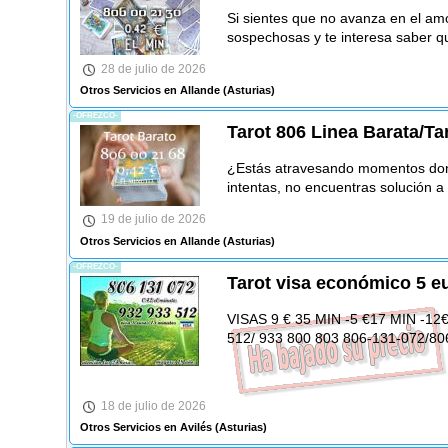
Si sientes que no avanza en el amo
sospechosas y te interesa saber 
28 de julio de 2026
Otros Servicios en Allande
(Asturias)
-OFREZCO-
Tarot 806 Linea Barata/Tar
¿Estás atravesando momentos don
intentas, no encuentras solución 
19 de julio de 2026
Otros Servicios en Allande
(Asturias)
-OFREZCO-
Tarot visa económico 5 e
VISAS 9 € 35 MIN -5 €17 MIN -12€ 
512/ 933 800 803 806-131-072/80
18 de julio de 2026
Otros Servicios en Avilés
(Asturias)