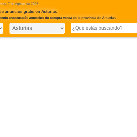
rnes, 7 de Agosto de 2026
de anuncios gratis en Asturias
onde encontrarás anuncios de compra venta en la provincia de Asturias