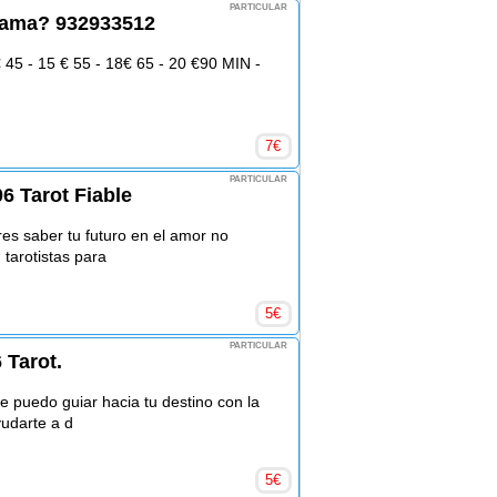
PARTICULAR
e ama? 932933512
45 - 15 € 55 - 18€ 65 - 20 €90 MIN -
7
€
PARTICULAR
6 Tarot Fiable
res saber tu futuro en el amor no
tarotistas para
5
€
PARTICULAR
 Tarot.
te puedo guiar hacia tu destino con la
yudarte a d
5
€