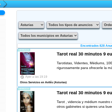
s
Encontrados 828 Anu
-OFREZCO-
Tarot real 30 minutos 9 e
Tarotistas, Videntes, Médiums, 10
rigurosamente para ofrecerle la m
Ayer a las 19:19
Otros Servicios en Avilés
(Asturias)
-OFREZCO-
Tarot real 30 minutos 9 e
Tarot , videncia y médium nuestro n
otros gabinetes si quieres una bue