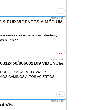
5
€
PARTICULAR
S 9 EUR VIDENTES Y MÉDIUM
ofesionales con experiencia videntes y
tos n1 en ac
5
€
PARTICULAR
0312450/806002109 VIDENCIA
EFONO LAMA AL 910312450 Y
IMOS CAMINOS ALTOS ACIERTOS
7
€
PARTICULAR
rot Visa