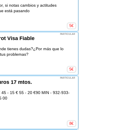
r, si notas cambios y actitudes
que está pasando
5
€
PARTICULAR
ot Visa Fiable
de tienes dudas?¿Por más que lo
a tus problemas?
5
€
PARTICULAR
uros 17 mtos.
45 - 15 € 55 - 20 €90 MIN - 932-933-
6 00
8
€