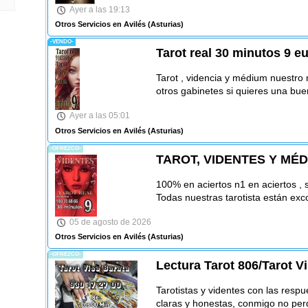
Ayer a las 19:13
Otros Servicios en Avilés
(Asturias)
-VENDO-
Tarot real 30 minutos 9 e
Tarot , videncia y médium nuestro n
otros gabinetes si quieres una bue
Ayer a las 05:01
Otros Servicios en Avilés
(Asturias)
-OFREZCO-
TAROT, VIDENTES Y MÉD
100% en aciertos n1 en aciertos , 
Todas nuestras tarotista están ex
05 de agosto de 2026
Otros Servicios en Avilés
(Asturias)
-OFREZCO-
Lectura Tarot 806/Tarot V
Tarotistas y videntes con las resp
claras y honestas, conmigo no per