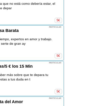
da que no está como debería estar, el
 te depar
5
€
PARTICULAR
isa Barata
tiempo, expertos en amor y trabajo.
 serte de gran ay
5
€
PARTICULAR
as/5 € los 15 Min
ber más sobre que te depara tu
stas a tus duda en t
5
€
PARTICULAR
ata del Amor