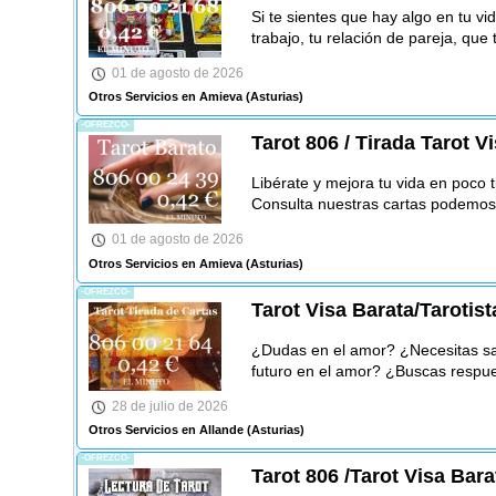
Si te sientes que hay algo en tu vi
trabajo, tu relación de pareja, que
01 de agosto de 2026
Otros Servicios en Amieva
(Asturias)
-OFREZCO-
Tarot 806 / Tirada Tarot V
Libérate y mejora tu vida en poco 
Consulta nuestras cartas podemos
01 de agosto de 2026
Otros Servicios en Amieva
(Asturias)
-OFREZCO-
Tarot Visa Barata/Tarotist
¿Dudas en el amor? ¿Necesitas sa
futuro en el amor? ¿Buscas respue
28 de julio de 2026
Otros Servicios en Allande
(Asturias)
-OFREZCO-
Tarot 806 /Tarot Visa Bar