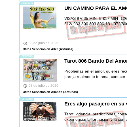
-OFREZCO-
UN CAMINO PARA EL A
VISAS 9 € 35 MIN -5 €17 MIN -12€ 
512/ 933 800 803 806-131-072/80
08 de julio de 2026
Otros Servicios en Aller
(Asturias)
-OFREZCO-
Tarot 806 Barato Del Amo
Problemas en el amor, quieres recu
pareja realmente te ama, conocer m
07 de julio de 2026
Otros Servicios en Allande
(Asturias)
-OFREZCO-
Eres algo pasajero en su 
Tarot, videncia, predicciones, cons
experiencia, la formación y la com