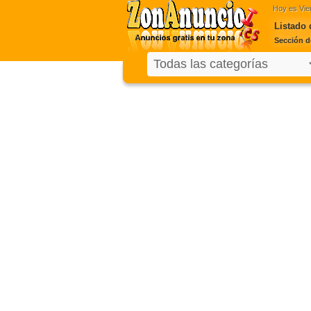
Hoy es
Vie
Listado 
Sección d