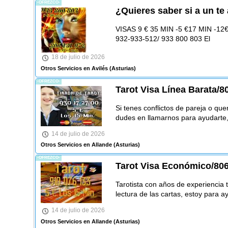
-OFREZCO-
¿Quieres saber si a un t
VISAS 9 € 35 MIN -5 €17 MIN -12€ 
932-933-512/ 933 800 803 El
18 de julio de 2026
Otros Servicios en Avilés
(Asturias)
-OFREZCO-
Tarot Visa Línea Barata/80
Si tenes conflictos de pareja o que
dudes en llamarnos para ayudarte, 
14 de julio de 2026
Otros Servicios en Allande
(Asturias)
-OFREZCO-
Tarot Visa Económico/806
Tarotista con años de experiencia 
lectura de las cartas, estoy para a
14 de julio de 2026
Otros Servicios en Allande
(Asturias)