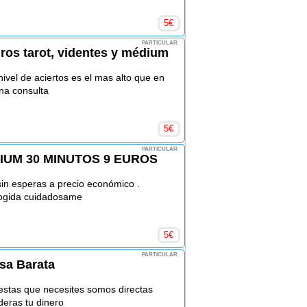
5
€
PARTICULAR
uros tarot, videntes y médium
ivel de aciertos es el mas alto que en
na consulta
5
€
PARTICULAR
IUM 30 MINUTOS 9 EUROS
sin esperas a precio económico .
cogida cuidadosame
5
€
PARTICULAR
isa Barata
uestas que necesites somos directas
deras tu dinero