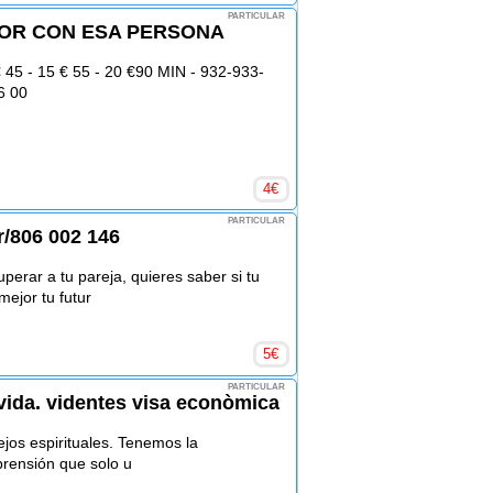
PARTICULAR
MOR CON ESA PERSONA
45 - 15 € 55 - 20 €90 MIN - 932-933-
6 00
4
€
PARTICULAR
r/806 002 146
perar a tu pareja, quieres saber si tu
ejor tu futur
5
€
PARTICULAR
vida. videntes visa econòmica
ejos espirituales. Tenemos la
prensión que solo u