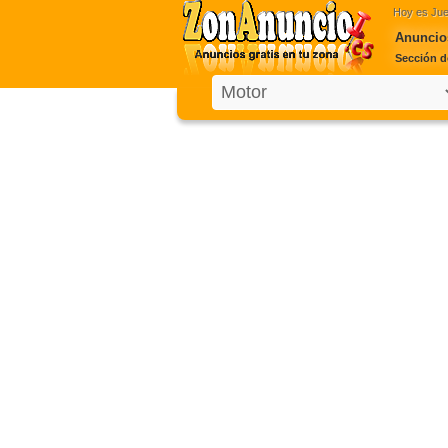
Hoy es
Jue
Anuncio
Sección d