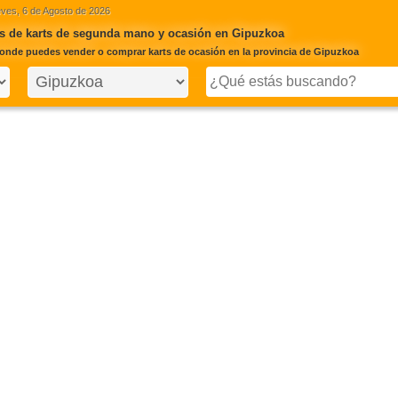
ves, 6 de Agosto de 2026
s de karts de segunda mano y ocasión en Gipuzkoa
onde puedes vender o comprar karts de ocasión en la provincia de Gipuzkoa