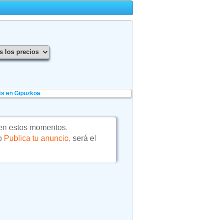
ts en Gipuzkoa
en estos momentos.
 o
Publica tu anuncio
, será el