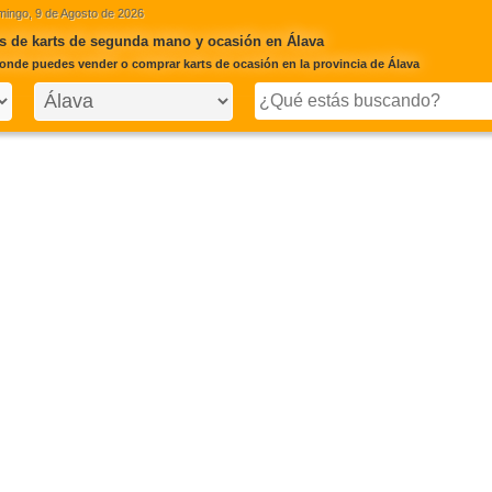
ingo, 9 de Agosto de 2026
s de karts de segunda mano y ocasión en Álava
onde puedes vender o comprar karts de ocasión en la provincia de Álava