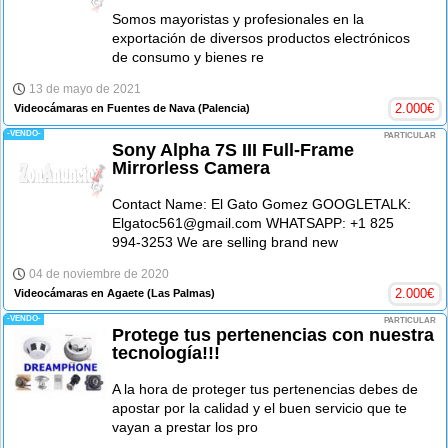
Somos mayoristas y profesionales en la
exportación de diversos productos electrónicos
de consumo y bienes re
13 de mayo de 2021
2.000
€
Videocámaras en Fuentes de Nava
(Palencia)
-VENDO-
PARTICULAR
Sony Alpha 7S III Full-Frame
Mirrorless Camera
Contact Name: El Gato Gomez GOOGLETALK:
Elgatoc561@gmail.com WHATSAPP: +1 825
994-3253 We are selling brand new
04 de noviembre de 2020
2.000
€
Videocámaras en Agaete
(Las Palmas)
-VENDO-
PARTICULAR
Protege tus pertenencias con nuestra
tecnología!!!
A la hora de proteger tus pertenencias debes de
apostar por la calidad y el buen servicio que te
vayan a prestar los pro