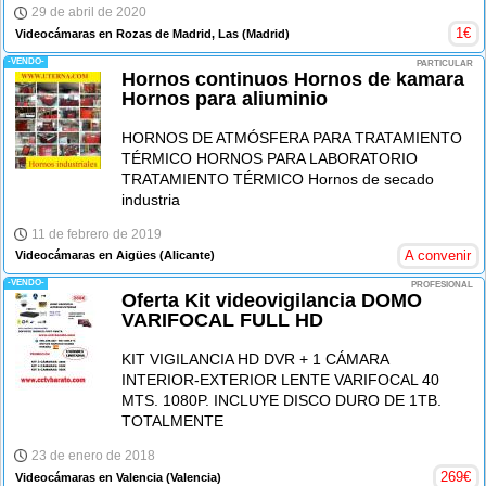
29 de abril de 2020
1
€
Videocámaras en Rozas de Madrid, Las
(Madrid)
-VENDO-
PARTICULAR
Hornos continuos Hornos de kamara
Hornos para aliuminio
HORNOS DE ATMÓSFERA PARA TRATAMIENTO
TÉRMICO HORNOS PARA LABORATORIO
TRATAMIENTO TÉRMICO Hornos de secado
industria
11 de febrero de 2019
A convenir
Videocámaras en Aigües
(Alicante)
-VENDO-
PROFESIONAL
Oferta Kit videovigilancia DOMO
VARIFOCAL FULL HD
KIT VIGILANCIA HD DVR + 1 CÁMARA
INTERIOR-EXTERIOR LENTE VARIFOCAL 40
MTS. 1080P. INCLUYE DISCO DURO DE 1TB.
TOTALMENTE
23 de enero de 2018
269
€
Videocámaras en Valencia
(Valencia)