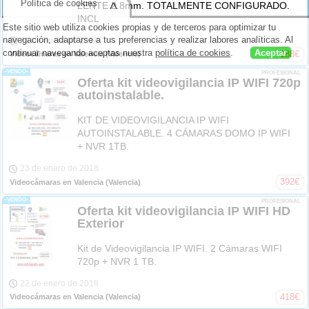
Política de cookies
^
LENTE 2.8mm. TOTALMENTE CONFIGURADO.
INCL
Este sitio web utiliza cookies propias y de terceros para optimizar tu
navegación, adaptarse a tus preferencias y realizar labores analíticas. Al
23 de enero de 2018
continuar navegando aceptas nuestra
política de cookies
.
Aceptar
188
€
Videocámaras en Valencia
(Valencia)
-VENDO-
PROFESIONAL
Oferta kit videovigilancia IP WIFI 720p
autoinstalable.
KIT DE VIDEOVIGILANCIA IP WIFI
AUTOINSTALABLE. 4 CÁMARAS DOMO IP WIFI
+ NVR 1TB.
23 de enero de 2018
392
€
Videocámaras en Valencia
(Valencia)
-VENDO-
PROFESIONAL
Oferta kit videovigilancia IP WIFI HD
Exterior
Kit de Videovigilancia IP WIFI. 2 Cámaras WIFI
720p + NVR 1 TB.
22 de enero de 2018
418
€
Videocámaras en Valencia
(Valencia)