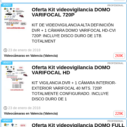
-VENDO-
PROFESIONAL
Oferta Kit videovigilancia DOMO
VARIFOCAL 720P
KIT DE VIDEOVIGILANCIA ALTA DEFINICIÓN
DVR + 1 CÁMARA DOMO VARIFOCAL HD-CVI
720P. INCLUYE DISCO DURO DE 1TB.
TOTALMENT
23 de enero de 2018
269
€
Videocámaras en Valencia
(Valencia)
-VENDO-
PROFESIONAL
Oferta Kit videovigilancia DOMO
VARIFOCAL HD
KIT VIGILANCIA DVR + 1 CÁMARA INTERIOR-
EXTERIOR VARIFOCAL 40 MTS. 720P.
TOTALMENTE CONFIGURADO. INCLUYE
DISCO DURO DE 1
23 de enero de 2018
229
€
Videocámaras en Valencia
(Valencia)
-VENDO-
PROFESIONAL
Oferta Kit videovigilancia DOMO FULL