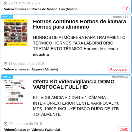
29 de abril de 2020
1
€
Videocámaras en Rozas de Madrid, Las
(Madrid)
-VENDO-
PARTICULAR
Hornos continuos Hornos de kamara
Hornos para aliuminio
HORNOS DE ATMÓSFERA PARA TRATAMIENTO
TÉRMICO HORNOS PARA LABORATORIO
TRATAMIENTO TÉRMICO Hornos de secado
industria
11 de febrero de 2019
A convenir
Videocámaras en Aigües
(Alicante)
-VENDO-
PROFESIONAL
Oferta Kit videovigilancia DOMO
VARIFOCAL FULL HD
KIT VIGILANCIA HD DVR + 1 CÁMARA
INTERIOR-EXTERIOR LENTE VARIFOCAL 40
MTS. 1080P. INCLUYE DISCO DURO DE 1TB.
TOTALMENTE
23 de enero de 2018
269
€
Videocámaras en Valencia
(Valencia)