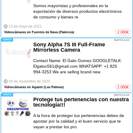
Somos mayoristas y profesionales en la
exportación de diversos productos electrónicos
de consumo y bienes re
13 de mayo de 2021
2.000
€
Videocámaras en Fuentes de Nava
(Palencia)
-VENDO-
PARTICULAR
Sony Alpha 7S III Full-Frame
Mirrorless Camera
Contact Name: El Gato Gomez GOOGLETALK:
Elgatoc561@gmail.com WHATSAPP: +1 825
994-3253 We are selling brand new
04 de noviembre de 2020
2.000
€
Videocámaras en Agaete
(Las Palmas)
-VENDO-
PARTICULAR
Protege tus pertenencias con nuestra
tecnología!!!
A la hora de proteger tus pertenencias debes de
apostar por la calidad y el buen servicio que te
vayan a prestar los pro