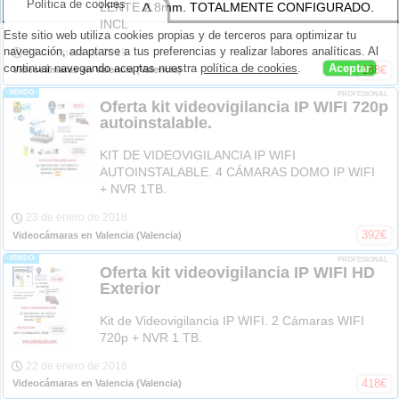
Política de cookies
^
LENTE 2.8mm. TOTALMENTE CONFIGURADO.
INCL
Este sitio web utiliza cookies propias y de terceros para optimizar tu
navegación, adaptarse a tus preferencias y realizar labores analíticas. Al
23 de enero de 2018
continuar navegando aceptas nuestra
política de cookies
.
Aceptar
188
€
Videocámaras en Valencia
(Valencia)
-VENDO-
PROFESIONAL
Oferta kit videovigilancia IP WIFI 720p
autoinstalable.
KIT DE VIDEOVIGILANCIA IP WIFI
AUTOINSTALABLE. 4 CÁMARAS DOMO IP WIFI
+ NVR 1TB.
23 de enero de 2018
392
€
Videocámaras en Valencia
(Valencia)
-VENDO-
PROFESIONAL
Oferta kit videovigilancia IP WIFI HD
Exterior
Kit de Videovigilancia IP WIFI. 2 Cámaras WIFI
720p + NVR 1 TB.
22 de enero de 2018
418
€
Videocámaras en Valencia
(Valencia)