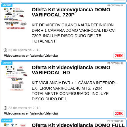
-VENDO-
PROFESIONAL
Oferta Kit videovigilancia DOMO
VARIFOCAL 720P
KIT DE VIDEOVIGILANCIA ALTA DEFINICIÓN
DVR + 1 CÁMARA DOMO VARIFOCAL HD-CVI
720P. INCLUYE DISCO DURO DE 1TB.
TOTALMENT
23 de enero de 2018
269
€
Videocámaras en Valencia
(Valencia)
-VENDO-
PROFESIONAL
Oferta Kit videovigilancia DOMO
VARIFOCAL HD
KIT VIGILANCIA DVR + 1 CÁMARA INTERIOR-
EXTERIOR VARIFOCAL 40 MTS. 720P.
TOTALMENTE CONFIGURADO. INCLUYE
DISCO DURO DE 1
23 de enero de 2018
229
€
Videocámaras en Valencia
(Valencia)
-VENDO-
PROFESIONAL
Oferta Kit videovigilancia DOMO FULL