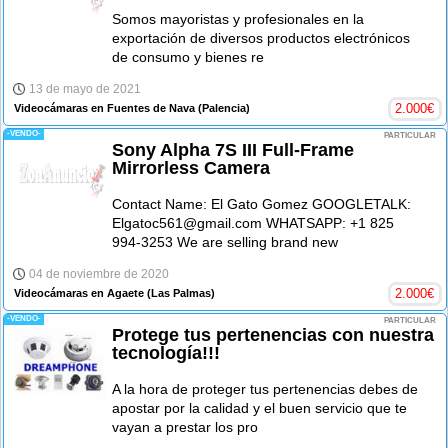
Somos mayoristas y profesionales en la
exportación de diversos productos electrónicos
de consumo y bienes re
13 de mayo de 2021
2.000
€
Videocámaras en Fuentes de Nava
(Palencia)
-VENDO-
PARTICULAR
Sony Alpha 7S III Full-Frame
Mirrorless Camera
Contact Name: El Gato Gomez GOOGLETALK:
Elgatoc561@gmail.com WHATSAPP: +1 825
994-3253 We are selling brand new
04 de noviembre de 2020
2.000
€
Videocámaras en Agaete
(Las Palmas)
-VENDO-
PARTICULAR
Protege tus pertenencias con nuestra
tecnología!!!
A la hora de proteger tus pertenencias debes de
apostar por la calidad y el buen servicio que te
vayan a prestar los pro