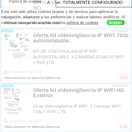
Política de cookies
^
LENTE 2.8mm. TOTALMENTE CONFIGURADO.
INCL
Este sitio web utiliza cookies propias y de terceros para optimizar tu
navegación, adaptarse a tus preferencias y realizar labores analíticas. Al
23 de enero de 2018
continuar navegando aceptas nuestra
política de cookies
.
Aceptar
188
€
Videocámaras en Valencia
(Valencia)
-VENDO-
PROFESIONAL
Oferta kit videovigilancia IP WIFI 720p
autoinstalable.
KIT DE VIDEOVIGILANCIA IP WIFI
AUTOINSTALABLE. 4 CÁMARAS DOMO IP WIFI
+ NVR 1TB.
23 de enero de 2018
392
€
Videocámaras en Valencia
(Valencia)
-VENDO-
PROFESIONAL
Oferta kit videovigilancia IP WIFI HD
Exterior
Kit de Videovigilancia IP WIFI. 2 Cámaras WIFI
720p + NVR 1 TB.
22 de enero de 2018
418
€
Videocámaras en Valencia
(Valencia)