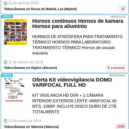
29 de abril de 2020
1
€
Videocámaras en Rozas de Madrid, Las
(Madrid)
-VENDO-
PARTICULAR
Hornos continuos Hornos de kamara
Hornos para aliuminio
HORNOS DE ATMÓSFERA PARA TRATAMIENTO
TÉRMICO HORNOS PARA LABORATORIO
TRATAMIENTO TÉRMICO Hornos de secado
industria
11 de febrero de 2019
A convenir
Videocámaras en Aigües
(Alicante)
-VENDO-
PROFESIONAL
Oferta Kit videovigilancia DOMO
VARIFOCAL FULL HD
KIT VIGILANCIA HD DVR + 1 CÁMARA
INTERIOR-EXTERIOR LENTE VARIFOCAL 40
MTS. 1080P. INCLUYE DISCO DURO DE 1TB.
TOTALMENTE
23 de enero de 2018
269
€
Videocámaras en Valencia
(Valencia)