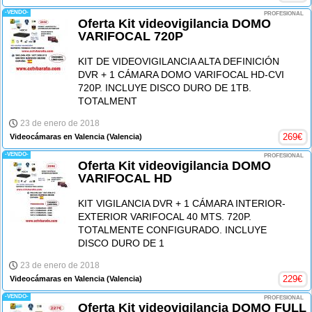
-VENDO-
PROFESIONAL
Oferta Kit videovigilancia DOMO
VARIFOCAL 720P
KIT DE VIDEOVIGILANCIA ALTA DEFINICIÓN
DVR + 1 CÁMARA DOMO VARIFOCAL HD-CVI
720P. INCLUYE DISCO DURO DE 1TB.
TOTALMENT
23 de enero de 2018
269
€
Videocámaras en Valencia
(Valencia)
-VENDO-
PROFESIONAL
Oferta Kit videovigilancia DOMO
VARIFOCAL HD
KIT VIGILANCIA DVR + 1 CÁMARA INTERIOR-
EXTERIOR VARIFOCAL 40 MTS. 720P.
TOTALMENTE CONFIGURADO. INCLUYE
DISCO DURO DE 1
23 de enero de 2018
229
€
Videocámaras en Valencia
(Valencia)
-VENDO-
PROFESIONAL
Oferta Kit videovigilancia DOMO FULL