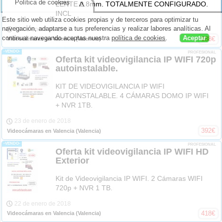
Política de cookies
^
LENTE 2.8mm. TOTALMENTE CONFIGURADO.
INCL
Este sitio web utiliza cookies propias y de terceros para optimizar tu
navegación, adaptarse a tus preferencias y realizar labores analíticas. Al
23 de enero de 2018
continuar navegando aceptas nuestra
política de cookies
.
Aceptar
188
€
Videocámaras en Valencia
(Valencia)
-VENDO-
PROFESIONAL
Oferta kit videovigilancia IP WIFI 720p
autoinstalable.
KIT DE VIDEOVIGILANCIA IP WIFI
AUTOINSTALABLE. 4 CÁMARAS DOMO IP WIFI
+ NVR 1TB.
23 de enero de 2018
392
€
Videocámaras en Valencia
(Valencia)
-VENDO-
PROFESIONAL
Oferta kit videovigilancia IP WIFI HD
Exterior
Kit de Videovigilancia IP WIFI. 2 Cámaras WIFI
720p + NVR 1 TB.
22 de enero de 2018
418
€
Videocámaras en Valencia
(Valencia)