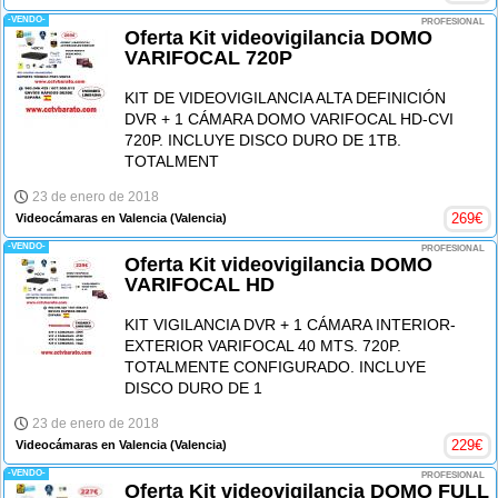
-VENDO-
PROFESIONAL
Oferta Kit videovigilancia DOMO
VARIFOCAL 720P
KIT DE VIDEOVIGILANCIA ALTA DEFINICIÓN
DVR + 1 CÁMARA DOMO VARIFOCAL HD-CVI
720P. INCLUYE DISCO DURO DE 1TB.
TOTALMENT
23 de enero de 2018
269
€
Videocámaras en Valencia
(Valencia)
-VENDO-
PROFESIONAL
Oferta Kit videovigilancia DOMO
VARIFOCAL HD
KIT VIGILANCIA DVR + 1 CÁMARA INTERIOR-
EXTERIOR VARIFOCAL 40 MTS. 720P.
TOTALMENTE CONFIGURADO. INCLUYE
DISCO DURO DE 1
23 de enero de 2018
229
€
Videocámaras en Valencia
(Valencia)
-VENDO-
PROFESIONAL
Oferta Kit videovigilancia DOMO FULL