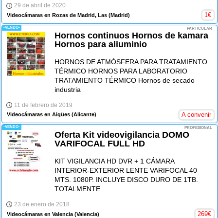
29 de abril de 2020
1
€
Videocámaras en Rozas de Madrid, Las
(Madrid)
-VENDO-
PARTICULAR
Hornos continuos Hornos de kamara
Hornos para aliuminio
HORNOS DE ATMÓSFERA PARA TRATAMIENTO
TÉRMICO HORNOS PARA LABORATORIO
TRATAMIENTO TÉRMICO Hornos de secado
industria
11 de febrero de 2019
A convenir
Videocámaras en Aigües
(Alicante)
-VENDO-
PROFESIONAL
Oferta Kit videovigilancia DOMO
VARIFOCAL FULL HD
KIT VIGILANCIA HD DVR + 1 CÁMARA
INTERIOR-EXTERIOR LENTE VARIFOCAL 40
MTS. 1080P. INCLUYE DISCO DURO DE 1TB.
TOTALMENTE
23 de enero de 2018
269
€
Videocámaras en Valencia
(Valencia)