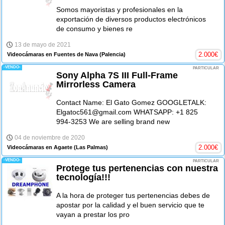
Somos mayoristas y profesionales en la
exportación de diversos productos electrónicos
de consumo y bienes re
13 de mayo de 2021
2.000
€
Videocámaras en Fuentes de Nava
(Palencia)
-VENDO-
PARTICULAR
Sony Alpha 7S III Full-Frame
Mirrorless Camera
Contact Name: El Gato Gomez GOOGLETALK:
Elgatoc561@gmail.com WHATSAPP: +1 825
994-3253 We are selling brand new
04 de noviembre de 2020
2.000
€
Videocámaras en Agaete
(Las Palmas)
-VENDO-
PARTICULAR
Protege tus pertenencias con nuestra
tecnología!!!
A la hora de proteger tus pertenencias debes de
apostar por la calidad y el buen servicio que te
vayan a prestar los pro