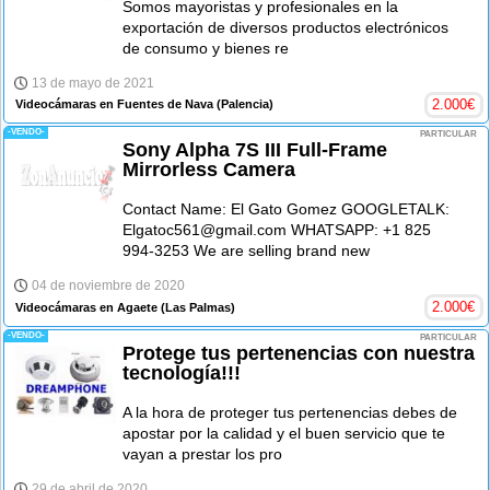
Somos mayoristas y profesionales en la
exportación de diversos productos electrónicos
de consumo y bienes re
13 de mayo de 2021
2.000
€
Videocámaras en Fuentes de Nava
(Palencia)
-VENDO-
PARTICULAR
Sony Alpha 7S III Full-Frame
Mirrorless Camera
Contact Name: El Gato Gomez GOOGLETALK:
Elgatoc561@gmail.com WHATSAPP: +1 825
994-3253 We are selling brand new
04 de noviembre de 2020
2.000
€
Videocámaras en Agaete
(Las Palmas)
-VENDO-
PARTICULAR
Protege tus pertenencias con nuestra
tecnología!!!
A la hora de proteger tus pertenencias debes de
apostar por la calidad y el buen servicio que te
vayan a prestar los pro
29 de abril de 2020