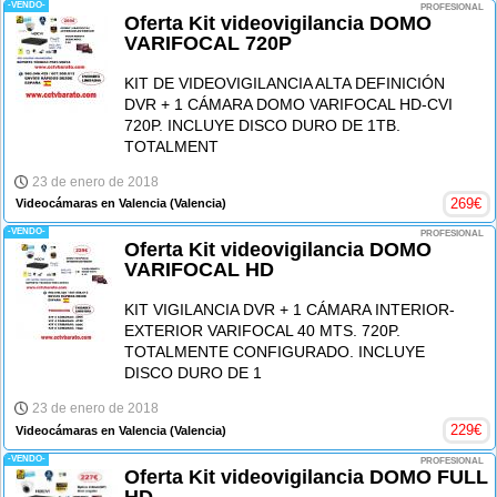
-VENDO-
PROFESIONAL
Oferta Kit videovigilancia DOMO
VARIFOCAL 720P
KIT DE VIDEOVIGILANCIA ALTA DEFINICIÓN
DVR + 1 CÁMARA DOMO VARIFOCAL HD-CVI
720P. INCLUYE DISCO DURO DE 1TB.
TOTALMENT
23 de enero de 2018
269
€
Videocámaras en Valencia
(Valencia)
-VENDO-
PROFESIONAL
Oferta Kit videovigilancia DOMO
VARIFOCAL HD
KIT VIGILANCIA DVR + 1 CÁMARA INTERIOR-
EXTERIOR VARIFOCAL 40 MTS. 720P.
TOTALMENTE CONFIGURADO. INCLUYE
DISCO DURO DE 1
23 de enero de 2018
229
€
Videocámaras en Valencia
(Valencia)
-VENDO-
PROFESIONAL
Oferta Kit videovigilancia DOMO FULL
HD