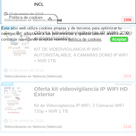
INCL
23 de enero de 2018
Política de cookies
^
188
€
Videocámaras en Valencia
(Valencia)
Este sitio web utiliza cookies propias y de terceros para optimizar tu
-VENDO-
PROFESIONAL
Oferta kit videovigilancia IP WIFI 720p
navegación, adaptarse a tus preferencias y realizar labores analíticas. Al
autoinstalable.
continuar navegando aceptas nuestra
política de cookies
.
Aceptar
KIT DE VIDEOVIGILANCIA IP WIFI
AUTOINSTALABLE. 4 CÁMARAS DOMO IP WIFI
+ NVR 1TB.
23 de enero de 2018
392
€
Videocámaras en Valencia
(Valencia)
-VENDO-
PROFESIONAL
Oferta kit videovigilancia IP WIFI HD
Exterior
Kit de Videovigilancia IP WIFI. 2 Cámaras WIFI
720p + NVR 1 TB.
22 de enero de 2018
418
€
Videocámaras en Valencia
(Valencia)