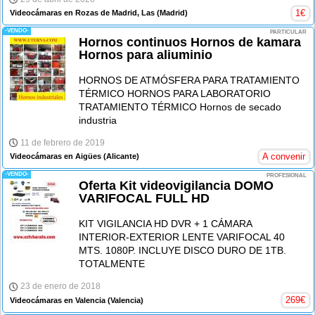
1
€
Videocámaras en Rozas de Madrid, Las
(Madrid)
-VENDO-
PARTICULAR
Hornos continuos Hornos de kamara
Hornos para aliuminio
HORNOS DE ATMÓSFERA PARA TRATAMIENTO
TÉRMICO HORNOS PARA LABORATORIO
TRATAMIENTO TÉRMICO Hornos de secado
industria
11 de febrero de 2019
A convenir
Videocámaras en Aigües
(Alicante)
-VENDO-
PROFESIONAL
Oferta Kit videovigilancia DOMO
VARIFOCAL FULL HD
KIT VIGILANCIA HD DVR + 1 CÁMARA
INTERIOR-EXTERIOR LENTE VARIFOCAL 40
MTS. 1080P. INCLUYE DISCO DURO DE 1TB.
TOTALMENTE
23 de enero de 2018
269
€
Videocámaras en Valencia
(Valencia)