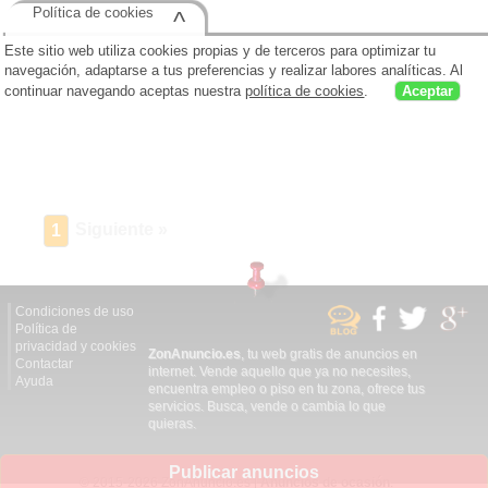
Política de cookies
^
Este sitio web utiliza cookies propias y de terceros para optimizar tu
navegación, adaptarse a tus preferencias y realizar labores analíticas. Al
continuar navegando aceptas nuestra
política de cookies
.
Aceptar
Siguiente »
1
Condiciones de uso
Política de
privacidad y cookies
ZonAnuncio.es
, tu web gratis de anuncios en
Contactar
internet. Vende aquello que ya no necesites,
Ayuda
encuentra empleo o piso en tu zona, ofrece tus
servicios. Busca, vende o cambia lo que
quieras.
Publicar anuncios
© 2015-2026 ZonAnuncio.es |
Anuncios de ocasión
.