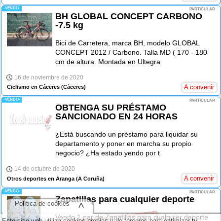
-VENDO-
PARTICULAR
BH GLOBAL CONCEPT CARBONO
-7.5 kg
Bici de Carretera, marca BH, modelo GLOBAL
CONCEPT 2012 / Carbono. Talla MD ( 170 - 180
cm de altura. Montada en Ultegra
16 de noviembre de 2020
A convenir
Ciclismo en Cáceres
(Cáceres)
-VENDO-
PARTICULAR
OBTENGA SU PRÉSTAMO
SANCIONADO EN 24 HORAS
¿Está buscando un préstamo para liquidar su
departamento y poner en marcha su propio
negocio? ¿Ha estado yendo por t
14 de octubre de 2020
A convenir
Otros deportes en Aranga
(A Coruña)
-VENDO-
PARTICULAR
Zapatillas para cualquier deporte
Política de cookies
^
Vendo 1 par de Zapatillas para cualquier deporte
Este sitio web utiliza cookies propias y de terceros para optimizar tu