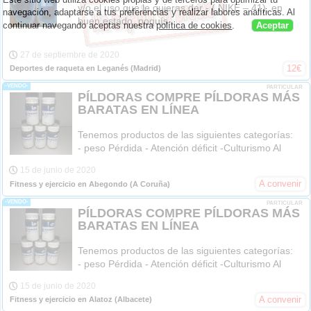
y/o el uso que le quieras dar - ( NIKE – 41), en
navegación, adaptarse a tus preferencias y realizar labores analíticas. Al
buen estado, poquís
continuar navegando aceptas nuestra
política de cookies
.
Aceptar
27 de septiembre de 2020
12
€
Deportes de raqueta en Leganés
(Madrid)
-VENDO-
PARTICULAR
PÍLDORAS COMPRE PÍLDORAS MÁS
BARATAS EN LÍNEA
Tenemos productos de las siguientes categorías:
- peso Pérdida - Atención déficit -Culturismo Al
15 de junio de 2020
A convenir
Fitness y ejercicio en Abegondo
(A Coruña)
-VENDO-
PARTICULAR
PÍLDORAS COMPRE PÍLDORAS MÁS
BARATAS EN LÍNEA
Tenemos productos de las siguientes categorías:
- peso Pérdida - Atención déficit -Culturismo Al
15 de junio de 2020
A convenir
Fitness y ejercicio en Alatoz
(Albacete)