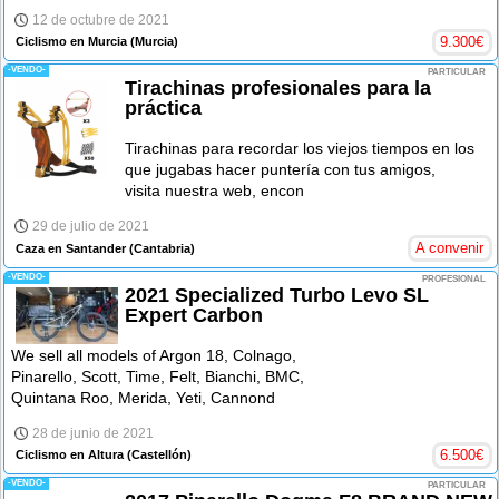
12 de octubre de 2021
9.300
€
Ciclismo en Murcia
(Murcia)
-VENDO-
PARTICULAR
Tirachinas profesionales para la
práctica
Tirachinas para recordar los viejos tiempos en los
que jugabas hacer puntería con tus amigos,
visita nuestra web, encon
29 de julio de 2021
A convenir
Caza en Santander
(Cantabria)
-VENDO-
PROFESIONAL
2021 Specialized Turbo Levo SL
Expert Carbon
We sell all models of Argon 18, Colnago,
Pinarello, Scott, Time, Felt, Bianchi, BMC,
Quintana Roo, Merida, Yeti, Cannond
28 de junio de 2021
6.500
€
Ciclismo en Altura
(Castellón)
-VENDO-
PARTICULAR