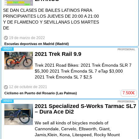
SE DAN CLASES DE BAILES LATINOS PARA
PRINCIPIANTES LOS JUEVES DE 20:00 A 21:00
Y DE FLAMENCO Y SEVILLANAS LOS MARTES
DE
19 de marzo de 2022
Escuelas deportivas en Madrid
(Madrid)
-VENDO-
PROFESIONAL
2021 Trek Rail 9.9
Trek 2021 Road Bikes: 2021 Trek Émonda SLR 7
$5,300 2021 Trek Émonda SL 7 eTap $3,000
2021 Trek Émonda SL 7 $2,5
12 de octubre de 2021
7.500
€
Ciclismo en Puerto del Rosario
(Las Palmas)
-VENDO-
PROFESIONAL
2021 Specialized S-Works Tarmac SL7
– Dura Ace Di2
We sell all kinds of bicycles models of
Cannondale, Cervelo, Ellsworth, Giant,
Jamis,Klein, Kona, Litespeed, Rocky Mount