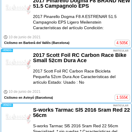
2017 Pinarello Dogma F8 BRAND NEW
51.5 Campagnolo EPS
2017 Pinarello Dogma F8 A ESTRENAR 51.5
Campagnolo EPS Ligero Meilenstein
Características del artículo Condición:
10 de junio de 2021
4.505
€
Ciclismo en Barberà del Vallès
(Barcelona)
-VENDO-
PARTICULAR
2017 Scott Foil RC Carbon Race Bike
Small 52cm Dura Ace
2017 Scott Foil RC Carbon Race Bicicleta
Pequeña 52cm Dura Ace Características del
artículo Estado: Usado : No
10 de junio de 2021
1.555
€
Ciclismo en Avinyó
(Barcelona)
-VENDO-
PARTICULAR
S-works Tarmac Sl5 2016 Sram Red 22
56cm
S-works Tarmac Sl5 2016 Sram Red 22 56cm
Specialized. * sin ruedas * Características del