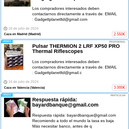
Los compradores interesados deben
contactarnos directamente a través de: EMAIL
: Gadgettplanetltd@gmail.com
16 de julio de 2024
2.550
€
Caza en Madrid
(Madrid)
-VENDO-
PROFESIONAL
Pulsar THERMION 2 LRF XP50 PRO
Thermal Riflescopes
Los compradores interesados deben
contactarnos directamente a través de: EMAIL
: Gadgettplanetltd@gmail.c
16 de julio de 2024
3.000
€
Caza en Valencia
(Valencia)
-VENDO-
PARTICULAR
Respuesta rápida:
bayardbanque@gmail.com
Respuesta rápida: bayardbanque@gmail.com
Recomiendo a todo el mundo la tasa es baja.
Más necesitar banco, antes de q