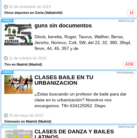
02 de diciembre de 2023
1
€
Otros deportes en Geria
(Valladolid)
-VENDO-
PARTICULAR
guns sin documentos
Glock, beretta, Ruger, Taurus, Walther, Bersa,
Jericho, Norinco, Colt, SW, del 22, 32, 380, 38spl,
9mm, 44, 45, 357 y de
11 de octubre de 2023
420
€
Tiro en Madrid
(Madrid)
-VENDO-
PROFESIONAL
CLASES BAILE EN TU
URBANIZACION
¿Estas buscando un profesor de baile para dar
clase en tu urbanización? Nosotros nos
encargamos. Tlfn 634125052. Dispo
25 de mayo de 2022
Gimnasio en Madrid
(Madrid)
-OFREZCO-
PARTICULAR
CLASES DE DANZA Y BAILES
LATINOS