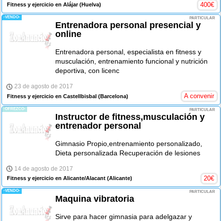
400
€
Fitness y ejercicio en Alájar
(Huelva)
-VENDO-
PARTICULAR
Entrenadora personal presencial y
online
Entrenadora personal, especialista en fitness y
musculación, entrenamiento funcional y nutrición
deportiva, con licenc
23 de agosto de 2017
A convenir
Fitness y ejercicio en Castellbisbal
(Barcelona)
-OFREZCO-
PARTICULAR
Instructor de fitness,musculación y
entrenador personal
Gimnasio Propio,entrenamiento personalizado,
Dieta personalizada Recuperación de lesiones
14 de agosto de 2017
20
€
Fitness y ejercicio en Alicante/Alacant
(Alicante)
-VENDO-
PARTICULAR
Maquina vibratoria
Sirve para hacer gimnasia para adelgazar y