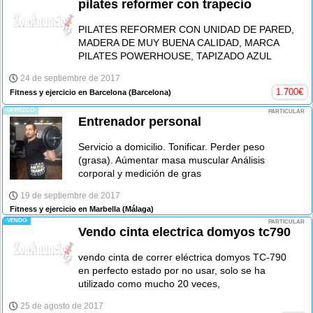
pilates reformer con trapecio
PILATES REFORMER CON UNIDAD DE PARED,
MADERA DE MUY BUENA CALIDAD, MARCA
PILATES POWERHOUSE, TAPIZADO AZUL
24 de septiembre de 2017
1.700
€
Fitness y ejercicio en Barcelona
(Barcelona)
-OFREZCO-
PARTICULAR
Entrenador personal
Servicio a domicilio. Tonificar. Perder peso
(grasa). Aúmentar masa muscular Análisis
corporal y medición de gras
19 de septiembre de 2017
Fitness y ejercicio en Marbella
(Málaga)
-VENDO-
PARTICULAR
Vendo cinta electrica domyos tc790
vendo cinta de correr eléctrica domyos TC-790
en perfecto estado por no usar, solo se ha
utilizado como mucho 20 veces,
25 de agosto de 2017