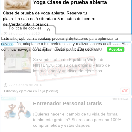
Yoga Clase de prueba abierta
Clase de prueba de yoga abierta. Reserva tu
plaza. La sala está situada a 5 minutos del centro
de Cerdanyola. Horarios
Política de cookies
^
28 de abril de 2016
Este sitio web utiliza cookies propias y de terceros para optimizar tu
Fitness y ejercicio en Cerdanyola del Vallès
(Barcelona)
navegación, adaptarse a tus preferencias y realizar labores analíticas. Al
-VENDO-
PARTICULAR
Wii Fit + Tabla de Equilibrio
continuar navegando aceptas nuestra
política de cookies
.
Aceptar
Se vende Tabla de Equilibrio Wii Fit de
NINTENDO con su caja original y libro de
instrucciones y un disco de ejercicios
22 de enero de 2016
40
€
Fitness y ejercicio en Écija
(Sevilla)
-OFREZCO-
PROFESIONAL
Entrenador Personal Gratis
¡Quieres hacer el cambio de tu vida de forma
totalmente gratuita? Si eres una persona 100%
comprometida y estas dispues