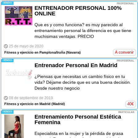
-VENDO-
PROFESIONAL
ENTRENADOR PERSONAL 100%
ONLINE
Que es y como funciona? es muy parecido al
entrenamiento personal la diferencia es que tiene
muchisimas ventajas. PRECIO
25 de mayo de 2020
A convenir
Fitness y ejercicio en Pamplona/Iruña
(Navarra)
-VENDO-
PROFESIONAL
Entrenador Personal En Madrid
¿Piensas que necesitas un cambio físico en tu
vida? Déjame decirte que es una buena decisión.
Desde nuestro negocio
08 de septiembre de 2019
40
€
Fitness y ejercicio en Madrid
(Madrid)
-VENDO-
PARTICULAR
Entrenamiento Personal Estética
Femenina
Especialista en la mujer y la pérdida de grasa