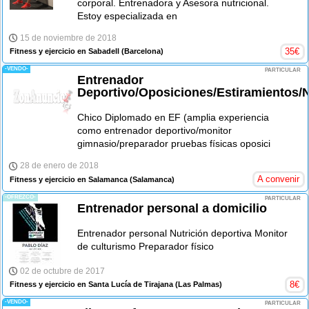
corporal. Entrenadora y Asesora nutricional.
Estoy especializada en
15 de noviembre de 2018
35
€
Fitness y ejercicio en Sabadell
(Barcelona)
-VENDO-
PARTICULAR
Entrenador
Deportivo/Oposiciones/Estiramientos/N
Chico Diplomado en EF (amplia experiencia
como entrenador deportivo/monitor
gimnasio/preparador pruebas físicas oposici
28 de enero de 2018
A convenir
Fitness y ejercicio en Salamanca
(Salamanca)
-OFREZCO-
PARTICULAR
Entrenador personal a domicilio
Entrenador personal Nutrición deportiva Monitor
de culturismo Preparador físico
02 de octubre de 2017
8
€
Fitness y ejercicio en Santa Lucía de Tirajana
(Las Palmas)
-VENDO-
PARTICULAR