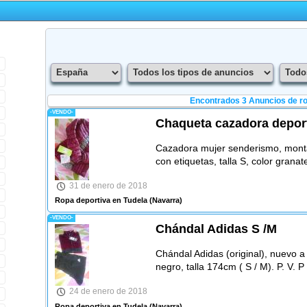
Encontrados 3
Anuncios de ro
-VENDO-
Chaqueta cazadora depor
Cazadora mujer senderismo, mont
con etiquetas, talla S, color granate
31 de enero de 2018
Ropa deportiva en Tudela
(Navarra)
-VENDO-
Chándal Adidas S /M
Chándal Adidas (original), nuevo a 
negro, talla 174cm ( S / M). P. V. P
24 de enero de 2018
Ropa deportiva en Tudela
(Navarra)