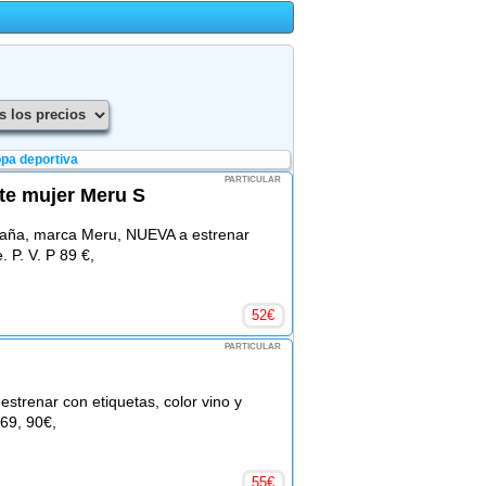
pa deportiva
PARTICULAR
te mujer Meru S
aña, marca Meru, NUEVA a estrenar
. P. V. P 89 €,
52
€
PARTICULAR
estrenar con etiquetas, color vino y
 69, 90€,
55
€