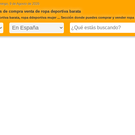
ingo, 9 de Agosto de 2026
 de compra venta de ropa deportiva barata
rtiva barata, ropa ddeportiva mujer ... Sección donde puedes comprar y vender ropa 