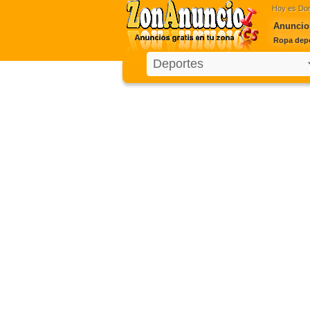
Hoy es
Dom
Anuncios
Ropa depo