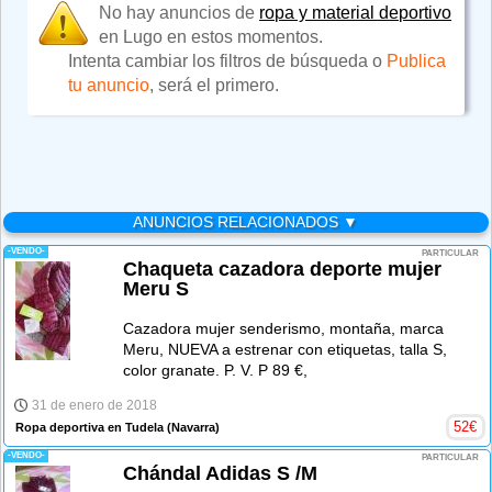
No hay anuncios de
ropa y material deportivo
en Lugo en estos momentos.
Intenta cambiar los filtros de búsqueda o
Publica
tu anuncio
, será el primero.
ANUNCIOS RELACIONADOS ▼
-VENDO-
PARTICULAR
Chaqueta cazadora deporte mujer
Meru S
Cazadora mujer senderismo, montaña, marca
Meru, NUEVA a estrenar con etiquetas, talla S,
color granate. P. V. P 89 €,
31 de enero de 2018
52
€
Ropa deportiva en Tudela
(Navarra)
-VENDO-
PARTICULAR
Chándal Adidas S /M