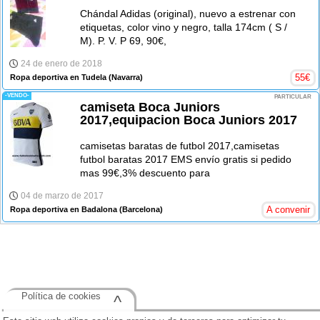
Chándal Adidas (original), nuevo a estrenar con
etiquetas, color vino y negro, talla 174cm ( S /
M). P. V. P 69, 90€,
24 de enero de 2018
55
€
Ropa deportiva en Tudela
(Navarra)
-VENDO-
PARTICULAR
camiseta Boca Juniors
2017,equipacion Boca Juniors 2017
camisetas baratas de futbol 2017,camisetas
futbol baratas 2017 EMS envío gratis si pedido
mas 99€,3% descuento para
04 de marzo de 2017
A convenir
Ropa deportiva en Badalona
(Barcelona)
Política de cookies
^