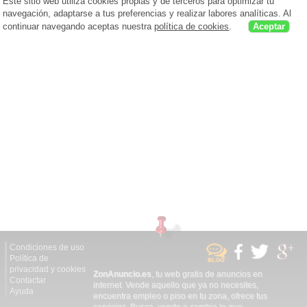
Este sitio web utiliza cookies propias y de terceros para optimizar tu
navegación, adaptarse a tus preferencias y realizar labores analíticas. Al
continuar navegando aceptas nuestra
política de cookies
.
Aceptar
Condiciones de uso
Política de
privacidad y cookies
ZonAnuncio.es
, tu web gratis de anuncios en
Contactar
internet. Vende aquello que ya no necesites,
Ayuda
encuentra empleo o piso en tu zona, ofrece tus
servicios. Busca, vende o cambia lo que