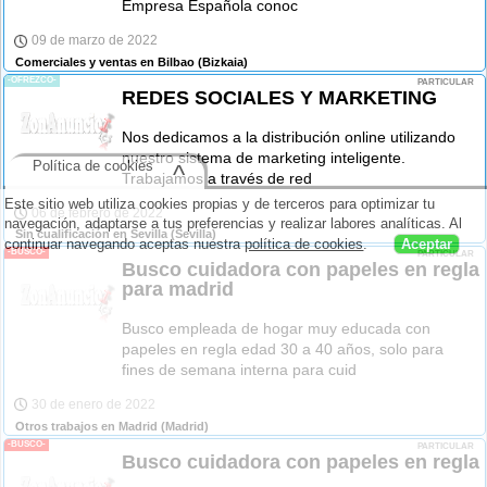
Empresa Española conoc
09 de marzo de 2022
Comerciales y ventas en Bilbao
(Bizkaia)
-OFREZCO-
PARTICULAR
REDES SOCIALES Y MARKETING
Nos dedicamos a la distribución online utilizando
nuestro sistema de marketing inteligente.
Política de cookies
^
Trabajamos a través de red
Este sitio web utiliza cookies propias y de terceros para optimizar tu
06 de febrero de 2022
navegación, adaptarse a tus preferencias y realizar labores analíticas. Al
Sin cualificación en Sevilla
(Sevilla)
continuar navegando aceptas nuestra
política de cookies
.
Aceptar
-BUSCO-
PARTICULAR
Busco cuidadora con papeles en regla
para madrid
Busco empleada de hogar muy educada con
papeles en regla edad 30 a 40 años, solo para
fines de semana interna para cuid
30 de enero de 2022
Otros trabajos en Madrid
(Madrid)
-BUSCO-
PARTICULAR
Busco cuidadora con papeles en regla