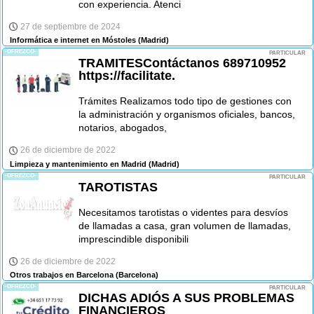
con experiencia. Atenci
27 de septiembre de 2024
Informática e internet en Móstoles
(Madrid)
-OFREZCO-
PARTICULAR
TRAMITESContáctanos 689710952
https://facilitate.
Trámites Realizamos todo tipo de gestiones con
la administración y organismos oficiales, bancos,
notarios, abogados,
26 de diciembre de 2022
Limpieza y mantenimiento en Madrid
(Madrid)
-OFREZCO-
PARTICULAR
TAROTISTAS
Necesitamos tarotistas o videntes para desvíos
de llamadas a casa, gran volumen de llamadas,
imprescindible disponibili
26 de diciembre de 2022
Otros trabajos en Barcelona
(Barcelona)
-OFREZCO-
PARTICULAR
DICHAS ADIÓS A SUS PROBLEMAS
FINANCIEROS