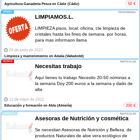
50
€
Agricultura Ganaderia Pesca en Cádiz
(Cádiz)
-VENDO-
PROFESIONAL
LIMPIAMOS.L.
LIMPIEZA pisos, local, oficina, cte limpieza de
cristales hasta los fines de semana. por horas,
para mas informaon llama
29 de junio de 2022
Limpieza y mantenimiento en Adalia
(Valladolid)
-BUSCO-
PARTICULAR
Necesitas trabajo
Aquí tienes tu trabajo Necesito 20-50 nóminas a
la semana Doy 200 euros a la semana y dado de
alta
12 de mayo de 2022
200
€
Educación y formación en Abla
(Almería)
-OFREZCO-
PARTICULAR
Asesoras de Nutrición y cosmética
Se necesitan Asesoras de Nutrición y Belleza, de
productos Naturales de aloe vera ecológico de