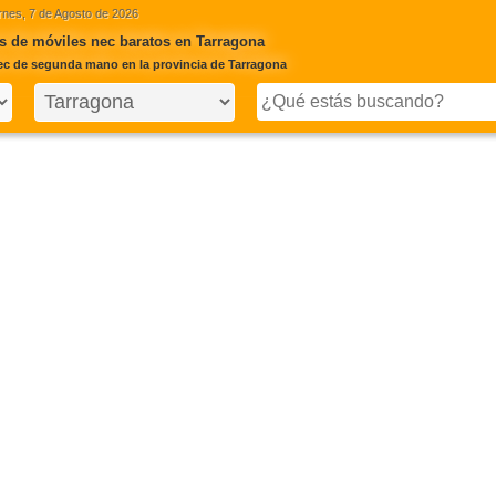
rnes, 7 de Agosto de 2026
s de móviles nec baratos en Tarragona
ec de segunda mano en la provincia de Tarragona