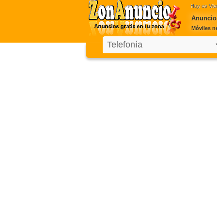
Hoy es
Vie
Anuncio
Móviles n