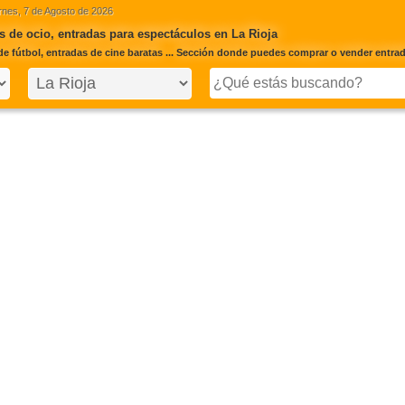
rnes, 7 de Agosto de 2026
 de ocio, entradas para espectáculos en La Rioja
de fútbol, entradas de cine baratas ... Sección donde puedes comprar o vender entrad