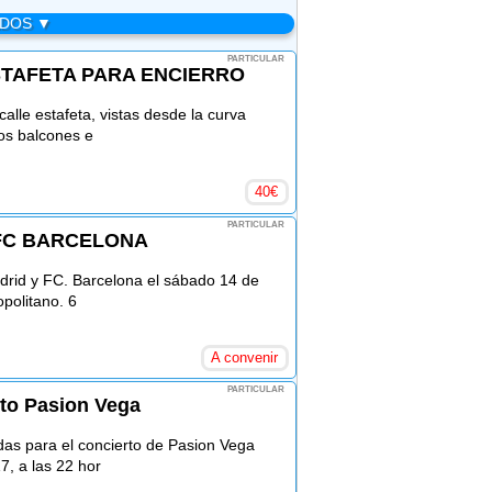
ADOS ▼
PARTICULAR
STAFETA PARA ENCIERRO
alle estafeta, vistas desde la curva
os balcones e
40
€
PARTICULAR
 FC BARCELONA
Madrid y FC. Barcelona el sábado 14 de
politano. 6
A convenir
PARTICULAR
to Pasion Vega
das para el concierto de Pasion Vega
7, a las 22 hor