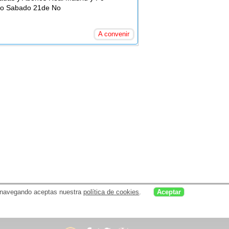
imo Sabado 21de No
A convenir
uar navegando aceptas nuestra
política de cookies
.
Aceptar