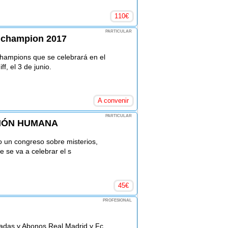
110
€
PARTICULAR
e champion 2017
champions que se celebrará en el
f, el 3 de junio.
A convenir
PARTICULAR
SIÓN HUMANA
 un congreso sobre misterios,
 se va a celebrar el s
45
€
PROFESIONAL
radas y Abonos Real Madrid y Fc