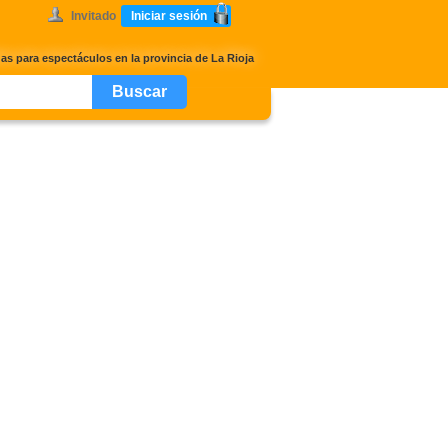
Invitado
Iniciar sesión
as para espectáculos en la provincia de La Rioja