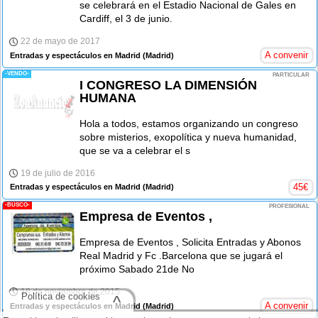
se celebrará en el Estadio Nacional de Gales en
Cardiff, el 3 de junio.
22 de mayo de 2017
A convenir
Entradas y espectáculos en Madrid
(Madrid)
-VENDO-
PARTICULAR
I CONGRESO LA DIMENSIÓN
HUMANA
Hola a todos, estamos organizando un congreso
sobre misterios, exopolítica y nueva humanidad,
que se va a celebrar el s
19 de julio de 2016
45
€
Entradas y espectáculos en Madrid
(Madrid)
-BUSCO-
PROFESIONAL
Empresa de Eventos ,
Empresa de Eventos , Solicita Entradas y Abonos
Real Madrid y Fc .Barcelona que se jugará el
próximo Sabado 21de No
18 de noviembre de 2015
Política de cookies
^
A convenir
Entradas y espectáculos en Madrid
(Madrid)