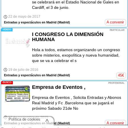
se celebrará en el Estadio Nacional de Gales en
Cardiff, el 3 de junio.
22 de mayo de 2017
A convenir
Entradas y espectáculos en Madrid
(Madrid)
-VENDO-
PARTICULAR
I CONGRESO LA DIMENSIÓN
HUMANA
Hola a todos, estamos organizando un congreso
sobre misterios, exopolítica y nueva humanidad,
que se va a celebrar el s
19 de julio de 2016
45
€
Entradas y espectáculos en Madrid
(Madrid)
-BUSCO-
PROFESIONAL
Empresa de Eventos ,
Empresa de Eventos , Solicita Entradas y Abonos
Real Madrid y Fc .Barcelona que se jugará el
próximo Sabado 21de No
18 de noviembre de 2015
Política de cookies
^
A convenir
Entradas y espectáculos en Madrid
(Madrid)