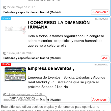
22 de mayo de 2017
A convenir
Entradas y espectáculos en Madrid
(Madrid)
-VENDO-
PARTICULAR
I CONGRESO LA DIMENSIÓN
HUMANA
Hola a todos, estamos organizando un congreso
sobre misterios, exopolítica y nueva humanidad,
que se va a celebrar el s
19 de julio de 2016
45
€
Entradas y espectáculos en Madrid
(Madrid)
-BUSCO-
PROFESIONAL
Empresa de Eventos ,
Empresa de Eventos , Solicita Entradas y Abonos
Real Madrid y Fc .Barcelona que se jugará el
próximo Sabado 21de No
18 de noviembre de 2015
Política de cookies
^
A convenir
Entradas y espectáculos en Madrid
(Madrid)
Este sitio web utiliza cookies propias y de terceros para optimizar tu