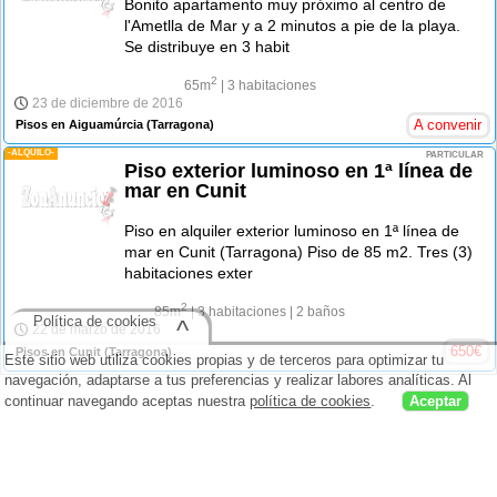
Bonito apartamento muy próximo al centro de
l'Ametlla de Mar y a 2 minutos a pie de la playa.
Se distribuye en 3 habit
2
65m
| 3 habitaciones
23 de diciembre de 2016
A convenir
Pisos en Aiguamúrcia
(Tarragona)
-ALQUILO-
PARTICULAR
Piso exterior luminoso en 1ª línea de
mar en Cunit
Piso en alquiler exterior luminoso en 1ª línea de
mar en Cunit (Tarragona) Piso de 85 m2. Tres (3)
habitaciones exter
2
85m
| 3 habitaciones
| 2 baños
Política de cookies
^
22 de marzo de 2016
650
€
Pisos en Cunit
(Tarragona)
Este sitio web utiliza cookies propias y de terceros para optimizar tu
navegación, adaptarse a tus preferencias y realizar labores analíticas. Al
continuar navegando aceptas nuestra
política de cookies
.
Aceptar