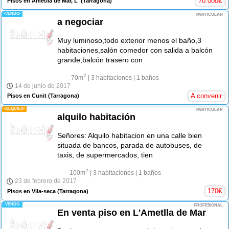
70.000
€
Pisos en Ametlla de Mar, L'
(Tarragona)
-VENDO-
PARTICULAR
a negociar
Muy luminoso,todo exterior menos el baño,3
habitaciones,salón comedor con salida a balcón
grande,balcón trasero con
2
70m
| 3 habitaciones
| 1 baños
14 de junio de 2017
A convenir
Pisos en Cunit
(Tarragona)
-ALQUILO-
PARTICULAR
alquilo habitación
Señores: Alquilo habitacion en una calle bien
situada de bancos, parada de autobuses, de
taxis, de supermercados, tien
2
100m
| 3 habitaciones
| 1 baños
23 de febrero de 2017
170
€
Pisos en Vila-seca
(Tarragona)
-VENDO-
PROFESIONAL
En venta piso en L'Ametlla de Mar