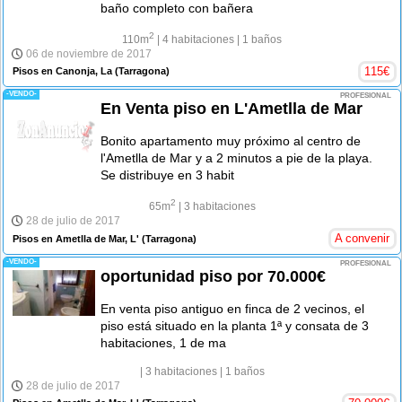
baño completo con bañera
2
110m
| 4 habitaciones
| 1 baños
06 de noviembre de 2017
115
€
Pisos en Canonja, La
(Tarragona)
-VENDO-
PROFESIONAL
En Venta piso en L'Ametlla de Mar
Bonito apartamento muy próximo al centro de
l'Ametlla de Mar y a 2 minutos a pie de la playa.
Se distribuye en 3 habit
2
65m
| 3 habitaciones
28 de julio de 2017
A convenir
Pisos en Ametlla de Mar, L'
(Tarragona)
-VENDO-
PROFESIONAL
oportunidad piso por 70.000€
En venta piso antiguo en finca de 2 vecinos, el
piso está situado en la planta 1ª y consata de 3
habitaciones, 1 de ma
| 3 habitaciones
| 1 baños
28 de julio de 2017