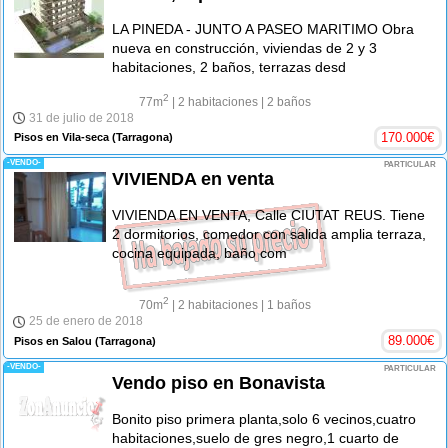
LA PINEDA - JUNTO A PASEO MARITIMO Obra
nueva en construcción, viviendas de 2 y 3
habitaciones, 2 baños, terrazas desd
2
77m
| 2 habitaciones
| 2 baños
31 de julio de 2018
170.000
€
Pisos en Vila-seca
(Tarragona)
-VENDO-
PARTICULAR
VIVIENDA en venta
VIVIENDA EN VENTA, Calle CIUTAT REUS. Tiene
2 dormitorios, comedor con salida amplia terraza,
cocina equipada, baño com
2
70m
| 2 habitaciones
| 1 baños
25 de enero de 2018
89.000
€
Pisos en Salou
(Tarragona)
-VENDO-
PARTICULAR
Vendo piso en Bonavista
Bonito piso primera planta,solo 6 vecinos,cuatro
habitaciones,suelo de gres negro,1 cuarto de