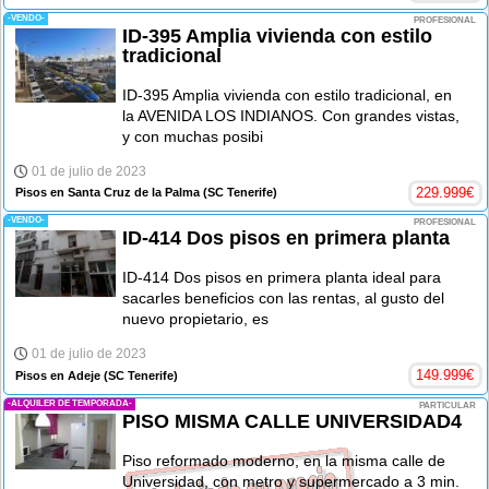
-VENDO-
PROFESIONAL
ID-395 Amplia vivienda con estilo
tradicional
ID-395 Amplia vivienda con estilo tradicional, en
la AVENIDA LOS INDIANOS. Con grandes vistas,
y con muchas posibi
01 de julio de 2023
229.999
€
Pisos en Santa Cruz de la Palma
(SC Tenerife)
-VENDO-
PROFESIONAL
ID-414 Dos pisos en primera planta
ID-414 Dos pisos en primera planta ideal para
sacarles beneficios con las rentas, al gusto del
nuevo propietario, es
01 de julio de 2023
149.999
€
Pisos en Adeje
(SC Tenerife)
-ALQUILER DE TEMPORADA-
PARTICULAR
PISO MISMA CALLE UNIVERSIDAD4
Piso reformado moderno, en la misma calle de
Universidad, con metro y supermercado a 3 min.