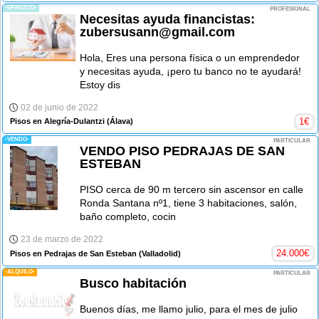
-OFREZCO-
PROFESIONAL
Necesitas ayuda financistas:
zubersusann@gmail.com
Hola, Eres una persona física o un emprendedor
y necesitas ayuda, ¡pero tu banco no te ayudará!
Estoy dis
02 de junio de 2022
1
€
Pisos en Alegría-Dulantzi
(Álava)
-VENDO-
PARTICULAR
VENDO PISO PEDRAJAS DE SAN
ESTEBAN
PISO cerca de 90 m tercero sin ascensor en calle
Ronda Santana nº1, tiene 3 habitaciones, salón,
baño completo, cocin
23 de marzo de 2022
24.000
€
Pisos en Pedrajas de San Esteban
(Valladolid)
-ALQUILO-
PARTICULAR
Busco habitación
Buenos días, me llamo julio, para el mes de julio