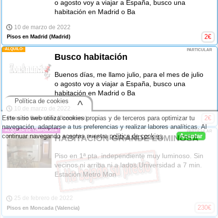
o agosto voy a viajar a España, busco una
habitación en Madrid o Ba
10 de marzo de 2022
2
€
Pisos en Madrid
(Madrid)
-ALQUILO-
PARTICULAR
Busco habitación
Buenos días, me llamo julio, para el mes de julio
o agosto voy a viajar a España, busco una
habitación en Madrid o Ba
Política de cookies
^
10 de marzo de 2022
Este sitio web utiliza cookies propias y de terceros para optimizar tu
2
€
Pisos en Barcelona
(Barcelona)
navegación, adaptarse a tus preferencias y realizar labores analíticas. Al
-ALQUILER DE TEMPORADA-
PARTICULAR
continuar navegando aceptas nuestra
política de cookies
.
Aceptar
HABITACION GRANDE LUMINOSA
Piso en 1ª pta. independiente muy luminoso. Sin
vecinos ni arriba ni a lados.Universidad a 7 min.
Estación Metro Mon
25 de febrero de 2022
230
€
Pisos en Moncada
(Valencia)