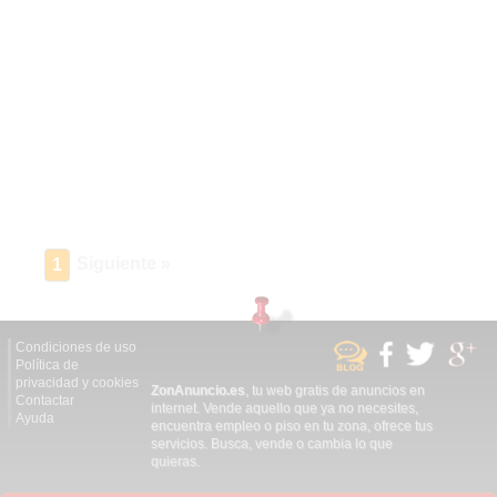
Siguiente »
1
Condiciones de uso
Política de
privacidad y cookies
ZonAnuncio.es
, tu web gratis de anuncios en
Contactar
internet. Vende aquello que ya no necesites,
Ayuda
encuentra empleo o piso en tu zona, ofrece tus
servicios. Busca, vende o cambia lo que
quieras.