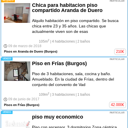
-ALQUILO-
PARTICULAR
Chica para habitacion piso
compartido Aranda de Duero
Alquilo habitación en piso compartido. Se busca
chica entre 23 y 35 años. Las chicas que
actualmente viven son de esas
2
105m
| 4 habitaciones
| 2 baños
09 de marzo de 2018
210
€
Pisos en Aranda de Duero
(Burgos)
-VENDO-
PARTICULAR
Piso en Frías (Burgos)
Piso de 3 habitaciones, sala, cocina y baño.
Amueblado. En la ciudad de Frías, dentro del
conjunto del convento de Vad
2
109m
| 3 habitaciones
| 1 baños
09 de junio de 2017
42.000
€
Pisos en Frías
(Burgos)
-VENDO-
PARTICULAR
piso muy economico
Piso con ascensor, 3 dormitorios Zona céntrica