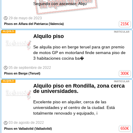
Segundo con ascensor. Alqu
29 de mayo de 2023
215
€
Pisos en Alfara del Patriarca
(Valencia)
-ALQUILO-
PARTICULAR
Alquilo piso
Se alquila piso en berge teruel para gran premio
de motos GP en motorland finde semana piso de
3 habitaciones cocina ba�
05 de septiembre de 2022
300
€
Pisos en Berge
(Teruel)
-ALQUILO-
PARTICULAR
Alquilo piso en Rondilla, zona cerca
de universidades.
Excelente piso en alquiler, cerca de las
universidades y el centro de la ciudad. Está
totalmente renovado y equipado, i
03 de agosto de 2022
650
€
Pisos en Valladolid
(Valladolid)