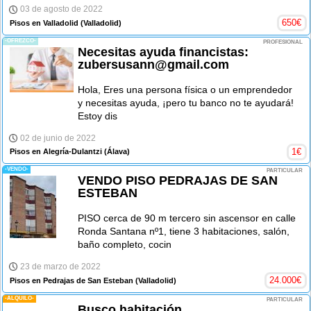
03 de agosto de 2022
650
€
Pisos en Valladolid
(Valladolid)
-OFREZCO-
PROFESIONAL
Necesitas ayuda financistas:
zubersusann@gmail.com
Hola, Eres una persona física o un emprendedor
y necesitas ayuda, ¡pero tu banco no te ayudará!
Estoy dis
02 de junio de 2022
1
€
Pisos en Alegría-Dulantzi
(Álava)
-VENDO-
PARTICULAR
VENDO PISO PEDRAJAS DE SAN
ESTEBAN
PISO cerca de 90 m tercero sin ascensor en calle
Ronda Santana nº1, tiene 3 habitaciones, salón,
baño completo, cocin
23 de marzo de 2022
24.000
€
Pisos en Pedrajas de San Esteban
(Valladolid)
-ALQUILO-
PARTICULAR
Busco habitación