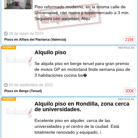
Piso reformado moderno, en la misma calle de
Universidad, con metro y supermercado a 3 min.
Segundo con ascensor. Alqu
29 de mayo de 2023
215
€
Pisos en Alfara del Patriarca
(Valencia)
-ALQUILO-
PARTICULAR
Alquilo piso
Se alquila piso en berge teruel para gran premio
de motos GP en motorland finde semana piso de
3 habitaciones cocina ba�
05 de septiembre de 2022
300
€
Pisos en Berge
(Teruel)
-ALQUILO-
PARTICULAR
Alquilo piso en Rondilla, zona cerca
de universidades.
Excelente piso en alquiler, cerca de las
universidades y el centro de la ciudad. Está
totalmente renovado y equipado, i