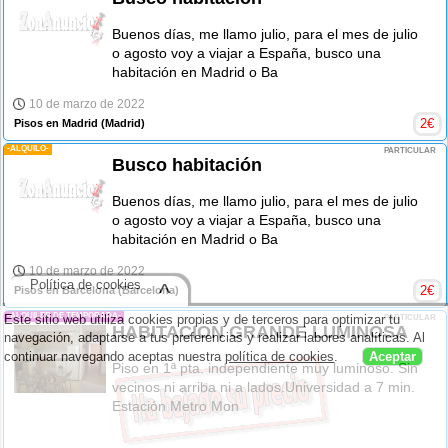
Buenos días, me llamo julio, para el mes de julio
o agosto voy a viajar a España, busco una
habitación en Madrid o Ba
10 de marzo de 2022
2
€
Pisos en Madrid
(Madrid)
-ALQUILO-
PARTICULAR
Busco habitación
Buenos días, me llamo julio, para el mes de julio
o agosto voy a viajar a España, busco una
habitación en Madrid o Ba
10 de marzo de 2022
Política de cookies
^
2
€
Pisos en Barcelona
(Barcelona)
-ALQUILER DE TEMPORADA-
Este sitio web utiliza cookies propias y de terceros para optimizar tu
PARTICULAR
HABITACION GRANDE LUMINOSA
navegación, adaptarse a tus preferencias y realizar labores analíticas. Al
continuar navegando aceptas nuestra
política de cookies
.
Aceptar
Piso en 1ª pta. independiente muy luminoso. Sin
vecinos ni arriba ni a lados.Universidad a 7 min.
Estación Metro Mon