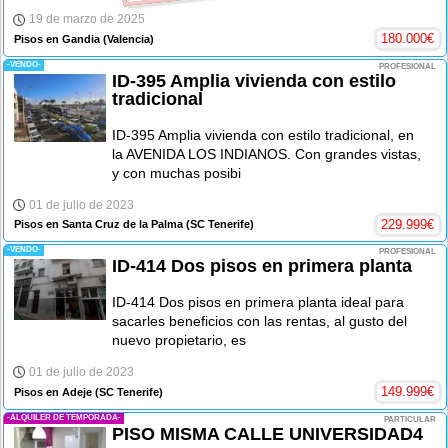
19 de marzo de 2025
180.000
€
Pisos en Gandia
(Valencia)
-VENDO-
PROFESIONAL
ID-395 Amplia vivienda con estilo
tradicional
ID-395 Amplia vivienda con estilo tradicional, en
la AVENIDA LOS INDIANOS. Con grandes vistas,
y con muchas posibi
01 de julio de 2023
229.999
€
Pisos en Santa Cruz de la Palma
(SC Tenerife)
-VENDO-
PROFESIONAL
ID-414 Dos pisos en primera planta
ID-414 Dos pisos en primera planta ideal para
sacarles beneficios con las rentas, al gusto del
nuevo propietario, es
01 de julio de 2023
149.999
€
Pisos en Adeje
(SC Tenerife)
-ALQUILER DE TEMPORADA-
PARTICULAR
PISO MISMA CALLE UNIVERSIDAD4