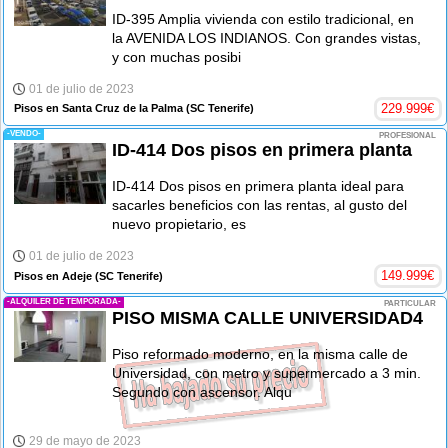
ID-395 Amplia vivienda con estilo tradicional, en
la AVENIDA LOS INDIANOS. Con grandes vistas,
y con muchas posibi
01 de julio de 2023
229.999
€
Pisos en Santa Cruz de la Palma
(SC Tenerife)
-VENDO-
PROFESIONAL
ID-414 Dos pisos en primera planta
ID-414 Dos pisos en primera planta ideal para
sacarles beneficios con las rentas, al gusto del
nuevo propietario, es
01 de julio de 2023
149.999
€
Pisos en Adeje
(SC Tenerife)
-ALQUILER DE TEMPORADA-
PARTICULAR
PISO MISMA CALLE UNIVERSIDAD4
Piso reformado moderno, en la misma calle de
Universidad, con metro y supermercado a 3 min.
Segundo con ascensor. Alqu
29 de mayo de 2023