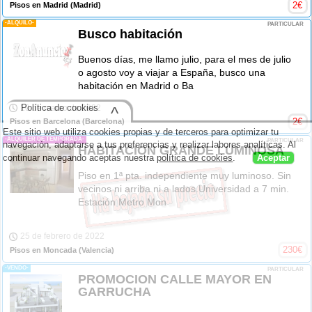
2
€
Pisos en Madrid
(Madrid)
-ALQUILO-
PARTICULAR
Busco habitación
Buenos días, me llamo julio, para el mes de julio
o agosto voy a viajar a España, busco una
habitación en Madrid o Ba
Política de cookies
10 de marzo de 2022
^
2
€
Pisos en Barcelona
(Barcelona)
Este sitio web utiliza cookies propias y de terceros para optimizar tu
-ALQUILER DE TEMPORADA-
PARTICULAR
navegación, adaptarse a tus preferencias y realizar labores analíticas. Al
HABITACION GRANDE LUMINOSA
continuar navegando aceptas nuestra
política de cookies
.
Aceptar
Piso en 1ª pta. independiente muy luminoso. Sin
vecinos ni arriba ni a lados.Universidad a 7 min.
Estación Metro Mon
25 de febrero de 2022
230
€
Pisos en Moncada
(Valencia)
-VENDO-
PARTICULAR
PROMOCION CALLE MAYOR EN
GARRUCHA