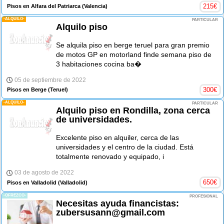
215
€
Pisos en Alfara del Patriarca
(Valencia)
-ALQUILO-
PARTICULAR
Alquilo piso
Se alquila piso en berge teruel para gran premio
de motos GP en motorland finde semana piso de
3 habitaciones cocina ba�
05 de septiembre de 2022
300
€
Pisos en Berge
(Teruel)
-ALQUILO-
PARTICULAR
Alquilo piso en Rondilla, zona cerca
de universidades.
Excelente piso en alquiler, cerca de las
universidades y el centro de la ciudad. Está
totalmente renovado y equipado, i
03 de agosto de 2022
650
€
Pisos en Valladolid
(Valladolid)
-OFREZCO-
PROFESIONAL
Necesitas ayuda financistas:
zubersusann@gmail.com