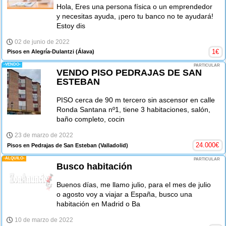
Hola, Eres una persona física o un emprendedor
y necesitas ayuda, ¡pero tu banco no te ayudará!
Estoy dis
02 de junio de 2022
1
€
Pisos en Alegría-Dulantzi
(Álava)
-VENDO-
PARTICULAR
VENDO PISO PEDRAJAS DE SAN
ESTEBAN
PISO cerca de 90 m tercero sin ascensor en calle
Ronda Santana nº1, tiene 3 habitaciones, salón,
baño completo, cocin
23 de marzo de 2022
24.000
€
Pisos en Pedrajas de San Esteban
(Valladolid)
-ALQUILO-
PARTICULAR
Busco habitación
Buenos días, me llamo julio, para el mes de julio
o agosto voy a viajar a España, busco una
habitación en Madrid o Ba
10 de marzo de 2022