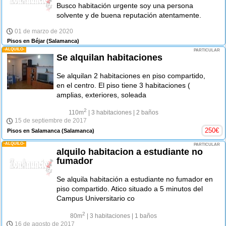
Busco habitación urgente soy una persona
solvente y de buena reputación atentamente.
01 de marzo de 2020
Pisos en Béjar
(Salamanca)
-ALQUILO-
PARTICULAR
Se alquilan habitaciones
Se alquilan 2 habitaciones en piso compartido,
en el centro. El piso tiene 3 habitaciones (
amplias, exteriores, soleada
2
110m
| 3 habitaciones
| 2 baños
15 de septiembre de 2017
250
€
Pisos en Salamanca
(Salamanca)
-ALQUILO-
PARTICULAR
alquilo habitacion a estudiante no
fumador
Se alquila habitación a estudiante no fumador en
piso compartido. Atico situado a 5 minutos del
Campus Universitario co
2
80m
| 3 habitaciones
| 1 baños
16 de agosto de 2017