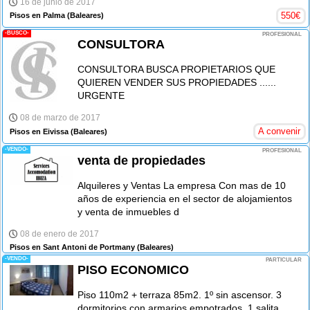
16 de junio de 2017
550
€
Pisos en Palma
(Baleares)
-BUSCO-
PROFESIONAL
CONSULTORA
CONSULTORA BUSCA PROPIETARIOS QUE
QUIEREN VENDER SUS PROPIEDADES ......
URGENTE
08 de marzo de 2017
A convenir
Pisos en Eivissa
(Baleares)
-VENDO-
PROFESIONAL
venta de propiedades
Alquileres y Ventas La empresa Con mas de 10
años de experiencia en el sector de alojamientos
y venta de inmuebles d
08 de enero de 2017
Pisos en Sant Antoni de Portmany
(Baleares)
-VENDO-
PARTICULAR
PISO ECONOMICO
Piso 110m2 + terraza 85m2. 1º sin ascensor. 3
dormitorios con armarios empotrados, 1 salita,