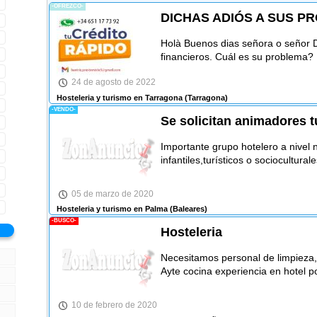
-OFREZCO-
DICHAS ADIÓS A SUS P
Holà Buenos dias señora o señor 
financieros. Cuál es su problema?
24 de agosto de 2022
Hosteleria y turismo en Tarragona
(Tarragona)
-VENDO-
Se solicitan animadores t
Importante grupo hotelero a nivel 
infantiles,turísticos o sociocultural
05 de marzo de 2020
Hosteleria y turismo en Palma
(Baleares)
-BUSCO-
Hosteleria
Necesitamos personal de limpieza,
Ayte cocina experiencia en hotel 
10 de febrero de 2020