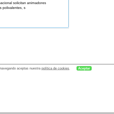
nacional solicitan animadores
es polivalentes, s
uar navegando aceptas nuestra
política de cookies
.
Aceptar