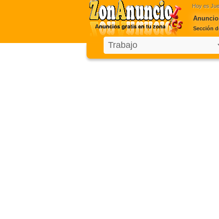
Hoy es
Jue
Anuncios
Sección d