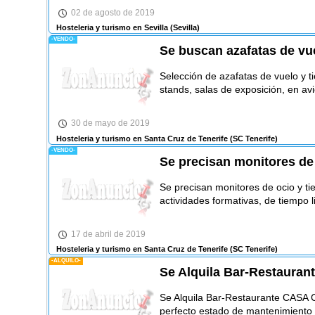
02 de agosto de 2019
Hosteleria y turismo en Sevilla
(Sevilla)
-VENDO-
Se buscan azafatas de vue
Selección de azafatas de vuelo y ti
stands, salas de exposición, en av
30 de mayo de 2019
Hosteleria y turismo en Santa Cruz de Tenerife
(SC Tenerife)
-VENDO-
Se precisan monitores de 
Se precisan monitores de ocio y ti
actividades formativas, de tiempo li
17 de abril de 2019
Hosteleria y turismo en Santa Cruz de Tenerife
(SC Tenerife)
-ALQUILO-
Se Alquila Bar-Restaura
Se Alquila Bar-Restaurante CASA 
perfecto estado de mantenimiento