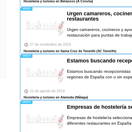
Hosteleria y turismo en Betanzos
(A Coruña)
-VENDO-
Urgen camareros, cociner
restaurantes
Urgen camareros, cocineros y ayud
restauración para puntas de traba
27 de noviembre de 2019
Hosteleria y turismo en Santa Cruz de Tenerife
(SC Tenerife)
-VENDO-
Estamos buscando recepci
Estamos buscando recepcionistas y
regiones de España con o sin expe
21 de agosto de 2019
Hosteleria y turismo en Alameda
(Málaga)
-VENDO-
Empresas de hostelería 
Empresas de hostelería seleccion
diferentes restaurantes en España