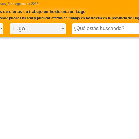
ves, 6 de Agosto de 2026
 de ofertas de trabajo en hosteleria en Lugo
onde puedes buscar y publicar ofertas de trabajo en hosteleria en la provincia de Lu