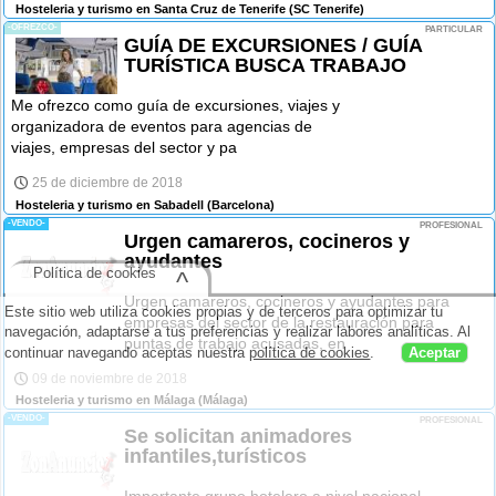
Hosteleria y turismo en Santa Cruz de Tenerife
(SC Tenerife)
-OFREZCO-
PARTICULAR
GUÍA DE EXCURSIONES / GUÍA
TURÍSTICA BUSCA TRABAJO
Me ofrezco como guía de excursiones, viajes y
organizadora de eventos para agencias de
viajes, empresas del sector y pa
25 de diciembre de 2018
Hosteleria y turismo en Sabadell
(Barcelona)
-VENDO-
PROFESIONAL
Urgen camareros, cocineros y
ayudantes
Política de cookies
^
Urgen camareros, cocineros y ayudantes para
Este sitio web utiliza cookies propias y de terceros para optimizar tu
empresas del sector de la restauración para
navegación, adaptarse a tus preferencias y realizar labores analíticas. Al
puntas de trabajo acusadas, en
continuar navegando aceptas nuestra
política de cookies
.
Aceptar
09 de noviembre de 2018
Hosteleria y turismo en Málaga
(Málaga)
-VENDO-
PROFESIONAL
Se solicitan animadores
infantiles,turísticos