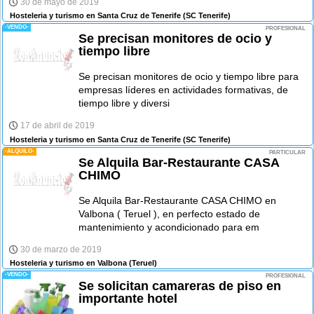
30 de mayo de 2019
Hosteleria y turismo en Santa Cruz de Tenerife
(SC Tenerife)
-VENDO-
PROFESIONAL
Se precisan monitores de ocio y
tiempo libre
Se precisan monitores de ocio y tiempo libre para
empresas líderes en actividades formativas, de
tiempo libre y diversi
17 de abril de 2019
Hosteleria y turismo en Santa Cruz de Tenerife
(SC Tenerife)
-ALQUILO-
PARTICULAR
Se Alquila Bar-Restaurante CASA
CHIMO
Se Alquila Bar-Restaurante CASA CHIMO en
Valbona ( Teruel ), en perfecto estado de
mantenimiento y acondicionado para em
30 de marzo de 2019
Hosteleria y turismo en Valbona
(Teruel)
-VENDO-
PROFESIONAL
Se solicitan camareras de piso en
importante hotel