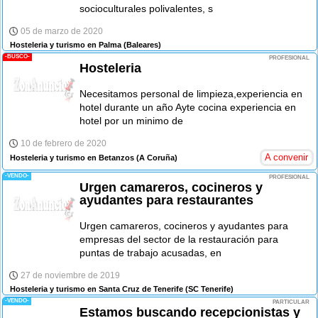
socioculturales polivalentes, s
05 de marzo de 2020
Hosteleria y turismo en Palma
(Baleares)
-BUSCO-
PROFESIONAL
Hosteleria
Necesitamos personal de limpieza,experiencia en
hotel durante un año Ayte cocina experiencia en
hotel por un minimo de
10 de febrero de 2020
A convenir
Hosteleria y turismo en Betanzos
(A Coruña)
-VENDO-
PROFESIONAL
Urgen camareros, cocineros y
ayudantes para restaurantes
Urgen camareros, cocineros y ayudantes para
empresas del sector de la restauración para
puntas de trabajo acusadas, en
27 de noviembre de 2019
Hosteleria y turismo en Santa Cruz de Tenerife
(SC Tenerife)
-VENDO-
PARTICULAR
Estamos buscando recepcionistas y