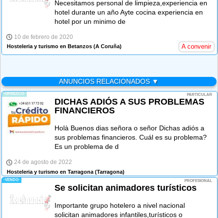
Necesitamos personal de limpieza,experiencia en
hotel durante un año Ayte cocina experiencia en
hotel por un minimo de
10 de febrero de 2020
A convenir
Hosteleria y turismo en Betanzos
(A Coruña)
ANUNCIOS RELACIONADOS ▼
-OFREZCO-
PARTICULAR
DICHAS ADIÓS A SUS PROBLEMAS
FINANCIEROS
Holà Buenos dias señora o señor Dichas adiós a
sus problemas financieros. Cuál es su problema?
Es un problema de d
24 de agosto de 2022
Hosteleria y turismo en Tarragona
(Tarragona)
-VENDO-
PROFESIONAL
Se solicitan animadores turísticos
Importante grupo hotelero a nivel nacional
solicitan animadores infantiles,turísticos o