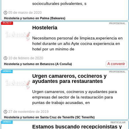
socioculturales polivalentes, s
05 de marzo de 2020
Hosteleria y turismo en Palma
(Baleares)
-BUSCO-
PROFESIONAL
Hosteleria
Necesitamos personal de limpieza,experiencia en
hotel durante un año Ayte cocina experiencia en
hotel por un minimo de
10 de febrero de 2020
A convenir
Hosteleria y turismo en Betanzos
(A Coruña)
-VENDO-
PROFESIONAL
Urgen camareros, cocineros y
ayudantes para restaurantes
Urgen camareros, cocineros y ayudantes para
empresas del sector de la restauración para
puntas de trabajo acusadas, en
27 de noviembre de 2019
Hosteleria y turismo en Santa Cruz de Tenerife
(SC Tenerife)
-VENDO-
PARTICULAR
Estamos buscando recepcionistas y