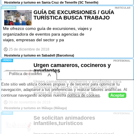
Hosteleria y turismo en Santa Cruz de Tenerife
(SC Tenerife)
-OFREZCO-
PARTICULAR
GUÍA DE EXCURSIONES / GUÍA
TURÍSTICA BUSCA TRABAJO
Me ofrezco como guía de excursiones, viajes y
organizadora de eventos para agencias de
viajes, empresas del sector y pa
25 de diciembre de 2018
Hosteleria y turismo en Sabadell
(Barcelona)
-VENDO-
PROFESIONAL
Urgen camareros, cocineros y
ayudantes
Política de cookies
^
Urgen camareros, cocineros y ayudantes para
Este sitio web utiliza cookies propias y de terceros para optimizar tu
empresas del sector de la restauración para
navegación, adaptarse a tus preferencias y realizar labores analíticas. Al
puntas de trabajo acusadas, en
continuar navegando aceptas nuestra
política de cookies
.
Aceptar
09 de noviembre de 2018
Hosteleria y turismo en Málaga
(Málaga)
-VENDO-
PROFESIONAL
Se solicitan animadores
infantiles,turísticos