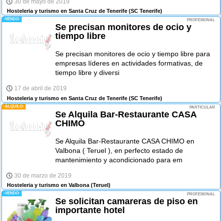
30 de mayo de 2019
Hosteleria y turismo en Santa Cruz de Tenerife
(SC Tenerife)
-VENDO-
PROFESIONAL
Se precisan monitores de ocio y
tiempo libre
Se precisan monitores de ocio y tiempo libre para
empresas líderes en actividades formativas, de
tiempo libre y diversi
17 de abril de 2019
Hosteleria y turismo en Santa Cruz de Tenerife
(SC Tenerife)
-ALQUILO-
PARTICULAR
Se Alquila Bar-Restaurante CASA
CHIMO
Se Alquila Bar-Restaurante CASA CHIMO en
Valbona ( Teruel ), en perfecto estado de
mantenimiento y acondicionado para em
30 de marzo de 2019
Hosteleria y turismo en Valbona
(Teruel)
-VENDO-
PROFESIONAL
Se solicitan camareras de piso en
importante hotel