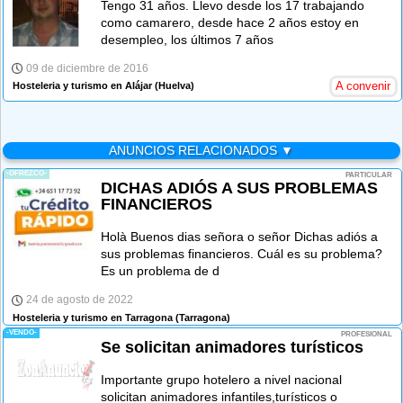
Tengo 31 años. Llevo desde los 17 trabajando
como camarero, desde hace 2 años estoy en
desempleo, los últimos 7 años
09 de diciembre de 2016
A convenir
Hosteleria y turismo en Alájar
(Huelva)
ANUNCIOS RELACIONADOS ▼
-OFREZCO-
PARTICULAR
DICHAS ADIÓS A SUS PROBLEMAS
FINANCIEROS
Holà Buenos dias señora o señor Dichas adiós a
sus problemas financieros. Cuál es su problema?
Es un problema de d
24 de agosto de 2022
Hosteleria y turismo en Tarragona
(Tarragona)
-VENDO-
PROFESIONAL
Se solicitan animadores turísticos
Importante grupo hotelero a nivel nacional
solicitan animadores infantiles,turísticos o