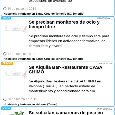
exposición, en aviones, de
30 de mayo de 2019
Hosteleria y turismo en Santa Cruz de Tenerife
(SC Tenerife)
-VENDO-
PROFESIONAL
Se precisan monitores de ocio y
tiempo libre
Se precisan monitores de ocio y tiempo libre para
empresas líderes en actividades formativas, de
tiempo libre y diversi
17 de abril de 2019
Hosteleria y turismo en Santa Cruz de Tenerife
(SC Tenerife)
-ALQUILO-
PARTICULAR
Se Alquila Bar-Restaurante CASA
CHIMO
Se Alquila Bar-Restaurante CASA CHIMO en
Valbona ( Teruel ), en perfecto estado de
mantenimiento y acondicionado para em
30 de marzo de 2019
Hosteleria y turismo en Valbona
(Teruel)
-VENDO-
PROFESIONAL
Se solicitan camareras de piso en