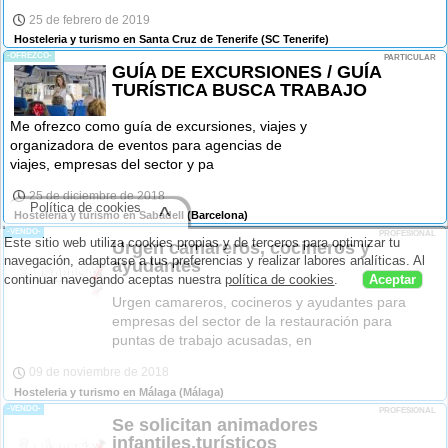
25 de febrero de 2019
Hosteleria y turismo en Santa Cruz de Tenerife
(SC Tenerife)
-OFREZCO-
PARTICULAR
GUÍA DE EXCURSIONES / GUÍA
TURÍSTICA BUSCA TRABAJO
Me ofrezco como guía de excursiones, viajes y
organizadora de eventos para agencias de
viajes, empresas del sector y pa
25 de diciembre de 2018
Política de cookies
^
Hosteleria y turismo en Sabadell
(Barcelona)
-VENDO-
PROFESIONAL
Este sitio web utiliza cookies propias y de terceros para optimizar tu
Urgen camareros, cocineros y
navegación, adaptarse a tus preferencias y realizar labores analíticas. Al
ayudantes
continuar navegando aceptas nuestra
política de cookies
.
Aceptar
Urgen camareros, cocineros y ayudantes para
empresas del sector de la restauración para
puntas de trabajo acusadas, en
09 de noviembre de 2018
Hosteleria y turismo en Málaga
(Málaga)
-VENDO-
PROFESIONAL
Se solicitan animadores
infantiles,turísticos