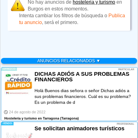
No hay anuncios de
hosteleria y turismo
en
Burgos en estos momentos.
Intenta cambiar los filtros de búsqueda o
Publica
tu anuncio
, será el primero.
ANUNCIOS RELACIONADOS ▼
-OFREZCO-
PARTICULAR
DICHAS ADIÓS A SUS PROBLEMAS
FINANCIEROS
Holà Buenos dias señora o señor Dichas adiós a
sus problemas financieros. Cuál es su problema?
Es un problema de d
24 de agosto de 2022
Hosteleria y turismo en Tarragona
(Tarragona)
-VENDO-
PROFESIONAL
Se solicitan animadores turísticos