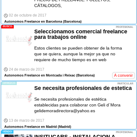
CÁTALOGOS,
02 de octubre de 2017
Autonomos Freelance en Barcelona
(Barcelona)
-BUSCO-
PROFESIONAL
Seleccionamos comercial freelance
para trabajos online
Estos clientes se pueden obtener de la forma
que se quiera, aunque la mejor ya que no
requiere de mucho tiempo es en web
24 de marzo de 2017
A convenir
Autonomos Freelance en Montcada i Reixac
(Barcelona)
-OFREZCO-
PARTICULAR
Se necesita profesionales de estetica
Se necesita profesionales de estética
establecidas para colaborar con Geli d´Mora
gelidemoradirectora@yahoo.es
13 de marzo de 2017
Autonomos Freelance en Madrid
(Madrid)
-VENDO-
PROFESIONAL
INSITUCARS - INSTALACION A