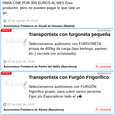
PARA CINE POR 300 EUROS AL MES Eres
productor, pero no puedes pagar lo que vale un
gu
15 de agosto de 2018
Autonomos Freelance en Alcalá de Henares
(Madrid)
-BUSCO-
PROFESIONAL
Transportista con furgoneta pequeña
Seleccionamos autónomo con FURGONETA
propia de 400kg de carga (tipo berlingo, partner,
etc.) cerrada (no acristalada).
02 de julio de 2018
A convenir
Autonomos Freelance en Parets del Vallès
(Barcelona)
-BUSCO-
PROFESIONAL
Transportista con Furgón Frigorífico
Seleccionamos autónomos con FURGÓN
frigorífico propio, para cubrir varios servicios
Fijos y/o Esporádicos todo el a�
02 de julio de 2018
A convenir
Autonomos Freelance en Abrera
(Barcelona)