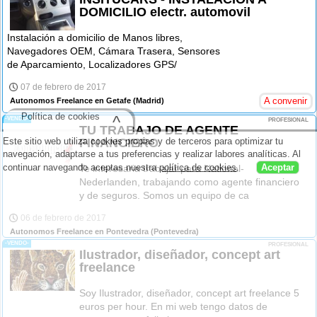
DOMICILIO electr. automovil
Instalación a domicilio de Manos libres,
Navegadores OEM, Cámara Trasera, Sensores
de Aparcamiento, Localizadores GPS/
07 de febrero de 2017
A convenir
Autonomos Freelance en Getafe
(Madrid)
Política de cookies
^
-VENDO-
PROFESIONAL
TU TRABAJO DE AGENTE
FINANCIERO
Este sitio web utiliza cookies propias y de terceros para optimizar tu
navegación, adaptarse a tus preferencias y realizar labores analíticas. Al
continuar navegando aceptas nuestra
política de cookies
.
Aceptar
Te interesaria trabajar para National-
Nederlanden, trabajando como agente financiero
y de seguros. Somos un equipo de ca
06 de febrero de 2017
Autonomos Freelance en Pontevedra
(Pontevedra)
-VENDO-
PROFESIONAL
Ilustrador, diseñador, concept art
freelance
Soy Ilustrador, diseñador, concept art freelance 5
euros per hour. En mi web tengo datos de