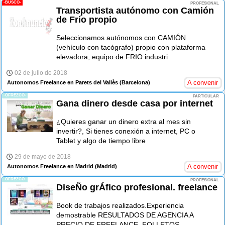
-BUSCO-
PROFESIONAL
Transportista autónomo con Camión
de Frío propio
Seleccionamos autónomos con CAMIÓN
(vehículo con tacógrafo) propio con plataforma
elevadora, equipo de FRIO industri
02 de julio de 2018
A convenir
Autonomos Freelance en Parets del Vallès
(Barcelona)
-OFREZCO-
PARTICULAR
Gana dinero desde casa por internet
¿Quieres ganar un dinero extra al mes sin
invertir?, Si tienes conexión a internet, PC o
Tablet y algo de tiempo libre
29 de mayo de 2018
A convenir
Autonomos Freelance en Madrid
(Madrid)
-OFREZCO-
PROFESIONAL
DiseÑo grÁfico profesional. freelance
Book de trabajos realizados.Experiencia
demostrable RESULTADOS DE AGENCIA A
PRECIO DE FREELANCE. FOLLETOS,