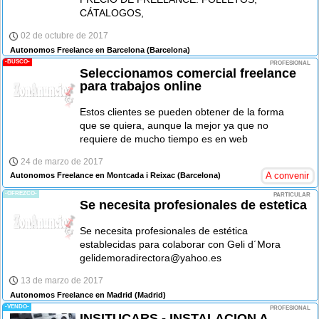
CÁTALOGOS,
02 de octubre de 2017
Autonomos Freelance en Barcelona
(Barcelona)
-BUSCO-
PROFESIONAL
Seleccionamos comercial freelance
para trabajos online
Estos clientes se pueden obtener de la forma
que se quiera, aunque la mejor ya que no
requiere de mucho tiempo es en web
24 de marzo de 2017
A convenir
Autonomos Freelance en Montcada i Reixac
(Barcelona)
-OFREZCO-
PARTICULAR
Se necesita profesionales de estetica
Se necesita profesionales de estética
establecidas para colaborar con Geli d´Mora
gelidemoradirectora@yahoo.es
13 de marzo de 2017
Autonomos Freelance en Madrid
(Madrid)
-VENDO-
PROFESIONAL
INSITUCARS - INSTALACION A