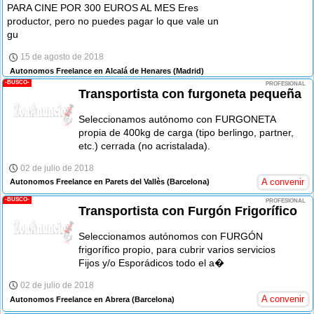
PARA CINE POR 300 EUROS AL MES Eres
productor, pero no puedes pagar lo que vale un
gu
15 de agosto de 2018
Autonomos Freelance en Alcalá de Henares
(Madrid)
-BUSCO-
PROFESIONAL
Transportista con furgoneta pequeña
Seleccionamos autónomo con FURGONETA
propia de 400kg de carga (tipo berlingo, partner,
etc.) cerrada (no acristalada).
02 de julio de 2018
A convenir
Autonomos Freelance en Parets del Vallès
(Barcelona)
-BUSCO-
PROFESIONAL
Transportista con Furgón Frigorífico
Seleccionamos autónomos con FURGÓN
frigorífico propio, para cubrir varios servicios
Fijos y/o Esporádicos todo el a�
02 de julio de 2018
A convenir
Autonomos Freelance en Abrera
(Barcelona)