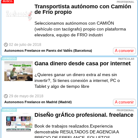
-BUSCO-
PROFESIONAL
Transportista autónomo con Camión
de Frío propio
Seleccionamos autónomos con CAMIÓN
(vehículo con tacógrafo) propio con plataforma
elevadora, equipo de FRIO industri
02 de julio de 2018
A convenir
Autonomos Freelance en Parets del Vallès
(Barcelona)
-OFREZCO-
PARTICULAR
Gana dinero desde casa por internet
¿Quieres ganar un dinero extra al mes sin
invertir?, Si tienes conexión a internet, PC o
Tablet y algo de tiempo libre
29 de mayo de 2018
A convenir
Autonomos Freelance en Madrid
(Madrid)
-OFREZCO-
PROFESIONAL
DiseÑo grÁfico profesional. freelance
Book de trabajos realizados.Experiencia
demostrable RESULTADOS DE AGENCIA A
PRECIO DE FREELANCE. FOLLETOS,