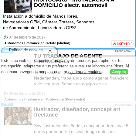
DOMICILIO electr. automovil
Instalación a domicilio de Manos libres,
Navegadores OEM, Cámara Trasera, Sensores
de Aparcamiento, Localizadores GPS/
07 de febrero de 2017
A convenir
Autonomos Freelance en Getafe
(Madrid)
Política de cookies
^
-VENDO-
PROFESIONAL
TU TRABAJO DE AGENTE
FINANCIERO
Este sitio web utiliza cookies propias y de terceros para optimizar tu
navegación, adaptarse a tus preferencias y realizar labores analíticas. Al
continuar navegando aceptas nuestra
política de cookies
.
Aceptar
Te interesaria trabajar para National-
Nederlanden, trabajando como agente financiero
y de seguros. Somos un equipo de ca
06 de febrero de 2017
Autonomos Freelance en Pontevedra
(Pontevedra)
-VENDO-
PROFESIONAL
Ilustrador, diseñador, concept art
freelance
Soy Ilustrador, diseñador, concept art freelance 5
euros per hour. En mi web tengo datos de