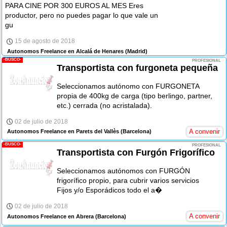
PARA CINE POR 300 EUROS AL MES Eres
productor, pero no puedes pagar lo que vale un
gu
15 de agosto de 2018
Autonomos Freelance en Alcalá de Henares
(Madrid)
-BUSCO-
PROFESIONAL
Transportista con furgoneta pequeña
Seleccionamos autónomo con FURGONETA
propia de 400kg de carga (tipo berlingo, partner,
etc.) cerrada (no acristalada).
02 de julio de 2018
A convenir
Autonomos Freelance en Parets del Vallès
(Barcelona)
-BUSCO-
PROFESIONAL
Transportista con Furgón Frigorífico
Seleccionamos autónomos con FURGÓN
frigorífico propio, para cubrir varios servicios
Fijos y/o Esporádicos todo el a�
02 de julio de 2018
A convenir
Autonomos Freelance en Abrera
(Barcelona)