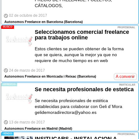
CÁTALOGOS,
02 de octubre de 2017
Autonomos Freelance en Barcelona
(Barcelona)
-BUSCO-
PROFESIONAL
Seleccionamos comercial freelance
para trabajos online
Estos clientes se pueden obtener de la forma
que se quiera, aunque la mejor ya que no
requiere de mucho tiempo es en web
24 de marzo de 2017
A convenir
Autonomos Freelance en Montcada i Reixac
(Barcelona)
-OFREZCO-
PARTICULAR
Se necesita profesionales de estetica
Se necesita profesionales de estética
establecidas para colaborar con Geli d´Mora
gelidemoradirectora@yahoo.es
13 de marzo de 2017
Autonomos Freelance en Madrid
(Madrid)
-VENDO-
PROFESIONAL
INSITUCARS - INSTALACION A