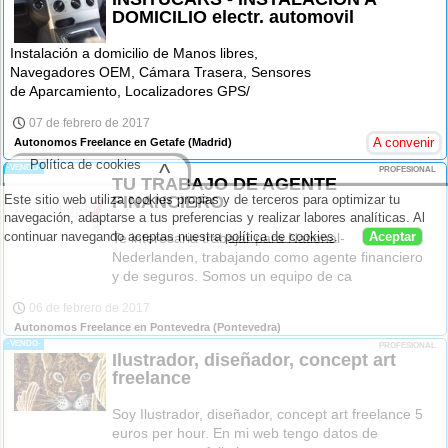
DOMICILIO electr. automovil
Instalación a domicilio de Manos libres,
Navegadores OEM, Cámara Trasera, Sensores
de Aparcamiento, Localizadores GPS/
07 de febrero de 2017
A convenir
Autonomos Freelance en Getafe
(Madrid)
Política de cookies
^
-VENDO-
PROFESIONAL
TU TRABAJO DE AGENTE
FINANCIERO
Este sitio web utiliza cookies propias y de terceros para optimizar tu
navegación, adaptarse a tus preferencias y realizar labores analíticas. Al
continuar navegando aceptas nuestra
política de cookies
.
Aceptar
Te interesaria trabajar para National-
Nederlanden, trabajando como agente financiero
y de seguros. Somos un equipo de ca
06 de febrero de 2017
Autonomos Freelance en Pontevedra
(Pontevedra)
-VENDO-
PROFESIONAL
Ilustrador, diseñador, concept art
freelance
Soy Ilustrador, diseñador, concept art freelance 5
euros per hour. En mi web tengo datos de