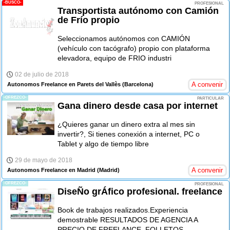
-BUSCO-
PROFESIONAL
Transportista autónomo con Camión
de Frío propio
Seleccionamos autónomos con CAMIÓN
(vehículo con tacógrafo) propio con plataforma
elevadora, equipo de FRIO industri
02 de julio de 2018
A convenir
Autonomos Freelance en Parets del Vallès
(Barcelona)
-OFREZCO-
PARTICULAR
Gana dinero desde casa por internet
¿Quieres ganar un dinero extra al mes sin
invertir?, Si tienes conexión a internet, PC o
Tablet y algo de tiempo libre
29 de mayo de 2018
A convenir
Autonomos Freelance en Madrid
(Madrid)
-OFREZCO-
PROFESIONAL
DiseÑo grÁfico profesional. freelance
Book de trabajos realizados.Experiencia
demostrable RESULTADOS DE AGENCIA A
PRECIO DE FREELANCE. FOLLETOS,