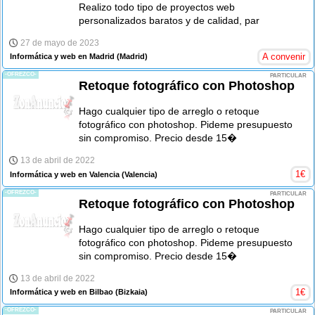
Realizo todo tipo de proyectos web
personalizados baratos y de calidad, par
27 de mayo de 2023
A convenir
Informática y web en Madrid
(Madrid)
-OFREZCO-
PARTICULAR
Retoque fotográfico con Photoshop
Hago cualquier tipo de arreglo o retoque
fotográfico con photoshop. Pideme presupuesto
sin compromiso. Precio desde 15�
13 de abril de 2022
1
€
Informática y web en Valencia
(Valencia)
-OFREZCO-
PARTICULAR
Retoque fotográfico con Photoshop
Hago cualquier tipo de arreglo o retoque
fotográfico con photoshop. Pideme presupuesto
sin compromiso. Precio desde 15�
13 de abril de 2022
1
€
Informática y web en Bilbao
(Bizkaia)
-OFREZCO-
PARTICULAR