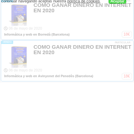
continuar navegando aceptas nuestra
política de cookies
.
Aceptar
-VENDO-
PARTICULAR
COMO GANAR DINERO EN INTERNET
EN 2020
06 de mayo de 2020
18
€
Informática y web en Borredà
(Barcelona)
-VENDO-
PARTICULAR
COMO GANAR DINERO EN INTERNET
EN 2020
06 de mayo de 2020
18
€
Informática y web en Avinyonet del Penedès
(Barcelona)