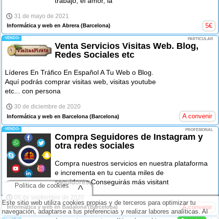
trabajo, el amor, la
31 de mayo de 2021
5
€
Informática y web en Abrera
(Barcelona)
-VENDO-
PARTICULAR
Venta Servicios Visitas Web. Blog,
Redes Sociales etc
Líderes En Tráfico En Español A Tu Web o Blog.
Aquí podrás comprar visitas web, visitas youtube
etc... con persona
30 de diciembre de 2020
A convenir
Informática y web en Barcelona
(Barcelona)
-VENDO-
PROFESIONAL
Compra Seguidores de Instagram y
otra redes sociales
Compra nuestros servicios en nuestra plataforma
e incrementa en tu cuenta miles de
seguidores.Conseguirás más visitant
Política de cookies
^
06 de septiembre de 2020
Este sitio web utiliza cookies propias y de terceros para optimizar tu
A convenir
Informática y web en Badalona
(Barcelona)
navegación, adaptarse a tus preferencias y realizar labores analíticas. Al