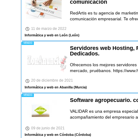
comunicación
RedArtis es tu agencia de marketing
comunicación empresarial. Te ofr
11 de marzo de 2022
Informática y web en León
(León)
-VENDO-
Servidores web Hosting, 
Dedicados.
Ofrecemos los mejores servidores
mercado, pruébanos. https://www.h
20 de diciembre de 2021
Informática y web en Abanilla
(Murcia)
-VENDO-
Software agropecuario. co
VALIDAR es una empresa especiali
acompañamiento del empresario a
09 de junio de 2021
Informática y web en Córdoba
(Córdoba)