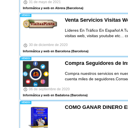
31 de mayo de 2021
Informática y web en Abrera
(Barcelona)
-VENDO-
Venta Servicios Visitas W
Líderes En Tráfico En Español A T
visitas web, visitas youtube etc...
30 de diciembre de 2020
Informática y web en Barcelona
(Barcelona)
-VENDO-
Compra Seguidores de Ins
Compra nuestros servicios en nues
cuenta miles de seguidores.Conseg
06 de septiembre de 2020
Informática y web en Badalona
(Barcelona)
-VENDO-
COMO GANAR DINERO EN