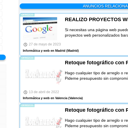
ANUNCIOS RELACION
-OFREZCO-
REALIZO PROYECTOS W
Si necesitas una página web puedo
proyectos web personalizados bara
27 de mayo de 2023
Informática y web en Madrid
(Madrid)
-OFREZCO-
Retoque fotográfico con
Hago cualquier tipo de arreglo o r
Pideme presupuesto sin compromi
13 de abril de 2022
Informática y web en Valencia
(Valencia)
-OFREZCO-
Retoque fotográfico con
Hago cualquier tipo de arreglo o r
Pideme presupuesto sin compromi