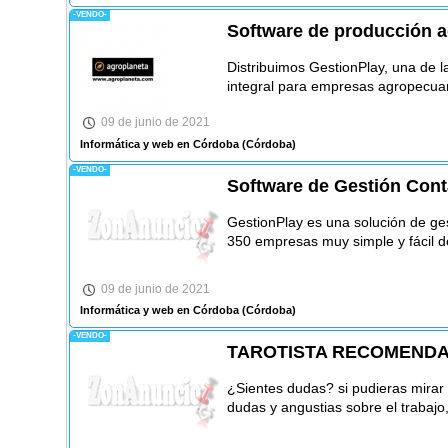
-VENDO-
Software de producción
Distribuimos GestionPlay, una de l
integral para empresas agropecuar
09 de junio de 2021
Informática y web en Córdoba
(Córdoba)
-VENDO-
Software de Gestión Cont
GestionPlay es una solución de ge
350 empresas muy simple y fácil de
09 de junio de 2021
Informática y web en Córdoba
(Córdoba)
-VENDO-
TAROTISTA RECOMEND
¿Sientes dudas? si pudieras mirar
dudas y angustias sobre el trabajo,