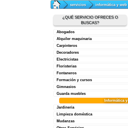
servicios
informática y web
¿QUÉ SERVICIO OFRECES O
BUSCAS?
Abogados
Alquiler maquinaria
Carpinteros
Decoradores
Electricistas
Floristerias
Fontaneros
Formación y cursos
Gimnasios
Guarda muebles
Informática 
Jardineria
Limpieza doméstica
Mudanzas
Otros Servicios