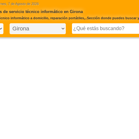
rnes, 7 de Agosto de 2026
 de servicio técnico informático en Girona
écnico informático a domicilio, reparación portátiles,..Sección donde puedes buscar y