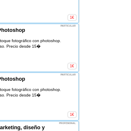
1
€
PARTICULAR
 Photoshop
etoque fotográfico con photoshop.
so. Precio desde 15�
1
€
PARTICULAR
 Photoshop
etoque fotográfico con photoshop.
so. Precio desde 15�
1
€
PROFESIONAL
arketing, diseño y