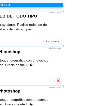
ADOS ▼
PARTICULAR
EB DE TODO TIPO
 ayudarte. Realizo todo tipo de
tos y de calidad, par
A convenir
PARTICULAR
 Photoshop
etoque fotográfico con photoshop.
so. Precio desde 15�
1
€
PARTICULAR
 Photoshop
etoque fotográfico con photoshop.
so. Precio desde 15�