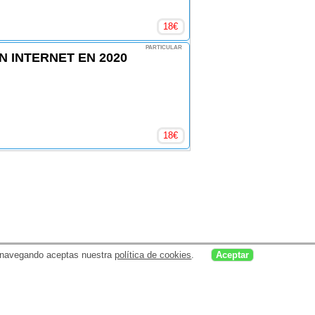
18
€
PARTICULAR
 INTERNET EN 2020
18
€
uar navegando aceptas nuestra
política de cookies
.
Aceptar