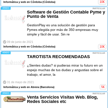
10
€
Informática y web en Córdoba
(Córdoba)
-VENDO-
PARTICULAR
Software de Gestión Contable Pyme y
Punto de Venta
GestionPlay es una solución de gestión para
Pymes elegida por más de 350 empresas muy
simple y fácil de usar. Sin re
09 de junio de 2021
10
€
Informática y web en Córdoba
(Córdoba)
-VENDO-
PARTICULAR
TAROTISTA RECOMENDADAS
¿Sientes dudas? si pudieras mirar tu futuro en un
espejo muchas de tus dudas y angustias sobre el
trabajo, el amor, la
31 de mayo de 2021
5
€
Informática y web en Abrera
(Barcelona)
-VENDO-
PARTICULAR
Venta Servicios Visitas Web. Blog,
Redes Sociales etc