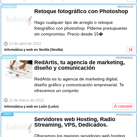
-OFREZCO-
PARTICULAR
Retoque fotográfico con Photoshop
Hago cualquier tipo de arreglo o retoque
fotográfico con photoshop. Pideme presupuesto
sin compromiso. Precio desde 15�
13 de abril de 2022
1
€
Informática y web en Sevilla
(Sevilla)
-OFREZCO-
PROFESIONAL
RedArtis, tu agencia de marketing,
diseño y comunicación
RedArtis es tu agencia de marketing digital,
diseño gráfico y comunicación empresarial. Te
ofrecemos un conjunto
11 de marzo de 2022
A convenir
Informática y web en León
(León)
-VENDO-
PROFESIONAL
Servidores web Hosting, Radio
Streaming, VPS, Dedicados.
Ofrecemos los mejores servidores web hosting