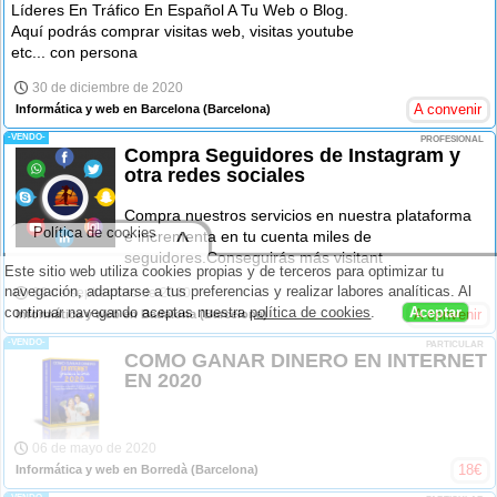
Líderes En Tráfico En Español A Tu Web o Blog.
Aquí podrás comprar visitas web, visitas youtube
etc... con persona
30 de diciembre de 2020
A convenir
Informática y web en Barcelona
(Barcelona)
-VENDO-
PROFESIONAL
Compra Seguidores de Instagram y
otra redes sociales
Compra nuestros servicios en nuestra plataforma
Política de cookies
^
e incrementa en tu cuenta miles de
seguidores.Conseguirás más visitant
Este sitio web utiliza cookies propias y de terceros para optimizar tu
navegación, adaptarse a tus preferencias y realizar labores analíticas. Al
06 de septiembre de 2020
continuar navegando aceptas nuestra
política de cookies
.
Aceptar
A convenir
Informática y web en Badalona
(Barcelona)
-VENDO-
PARTICULAR
COMO GANAR DINERO EN INTERNET
EN 2020
06 de mayo de 2020
18
€
Informática y web en Borredà
(Barcelona)