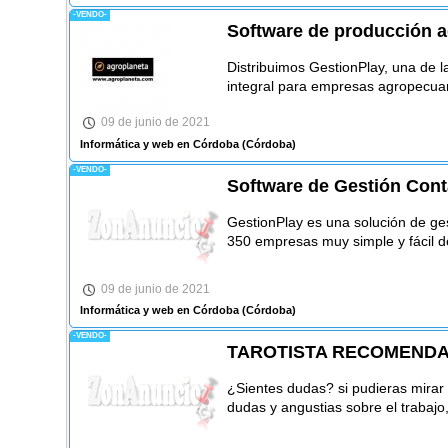
-VENDO-
Software de producción
Distribuimos GestionPlay, una de l
integral para empresas agropecuar
09 de junio de 2021
Informática y web en Córdoba
(Córdoba)
-VENDO-
Software de Gestión Cont
GestionPlay es una solución de ge
350 empresas muy simple y fácil de
09 de junio de 2021
Informática y web en Córdoba
(Córdoba)
-VENDO-
TAROTISTA RECOMEND
¿Sientes dudas? si pudieras mirar
dudas y angustias sobre el trabajo,