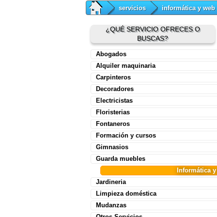
servicios
informática y web
¿QUÉ SERVICIO OFRECES O
BUSCAS?
Abogados
Alquiler maquinaria
Carpinteros
Decoradores
Electricistas
Floristerias
Fontaneros
Formación y cursos
Gimnasios
Guarda muebles
Informática 
Jardineria
Limpieza doméstica
Mudanzas
Otros Servicios