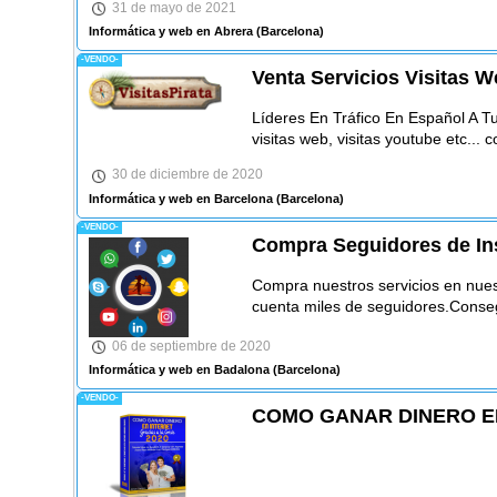
31 de mayo de 2021
Informática y web en Abrera
(Barcelona)
-VENDO-
Venta Servicios Visitas W
Líderes En Tráfico En Español A T
visitas web, visitas youtube etc...
30 de diciembre de 2020
Informática y web en Barcelona
(Barcelona)
-VENDO-
Compra Seguidores de Ins
Compra nuestros servicios en nues
cuenta miles de seguidores.Conseg
06 de septiembre de 2020
Informática y web en Badalona
(Barcelona)
-VENDO-
COMO GANAR DINERO EN