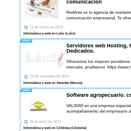
comunicación
RedArtis es tu agencia de marketing
comunicación empresarial. Te ofr
11 de marzo de 2022
Informática y web en León
(León)
-VENDO-
Servidores web Hosting, 
Dedicados.
Ofrecemos los mejores servidores
mercado, pruébanos. https://www.h
20 de diciembre de 2021
Informática y web en Abanilla
(Murcia)
-VENDO-
Software agropecuario. co
VALIDAR es una empresa especiali
acompañamiento del empresario a
09 de junio de 2021
Informática y web en Córdoba
(Córdoba)