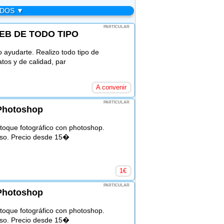
ADOS ▼
PARTICULAR
EB DE TODO TIPO
 ayudarte. Realizo todo tipo de
tos y de calidad, par
A convenir
PARTICULAR
 Photoshop
etoque fotográfico con photoshop.
so. Precio desde 15�
1
€
PARTICULAR
 Photoshop
etoque fotográfico con photoshop.
so. Precio desde 15�