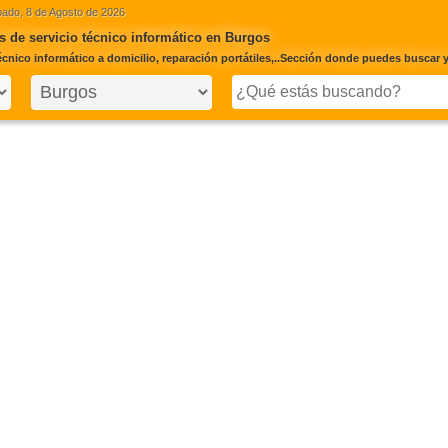
ado, 8 de Agosto de 2026
 de servicio técnico informático en Burgos
écnico informático a domicilio, reparación portátiles,..Sección donde puedes buscar y