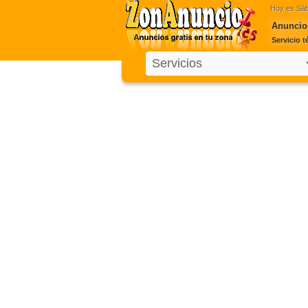
Hoy es
Sáb
Anuncios
Servicio t