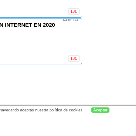
18
€
PARTICULAR
 INTERNET EN 2020
18
€
uar navegando aceptas nuestra
política de cookies
.
Aceptar