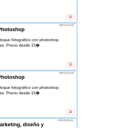
1
€
PARTICULAR
 Photoshop
etoque fotográfico con photoshop.
so. Precio desde 15�
1
€
PARTICULAR
 Photoshop
etoque fotográfico con photoshop.
so. Precio desde 15�
1
€
PROFESIONAL
arketing, diseño y