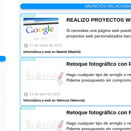
ANUNCIOS RELACION
-OFREZCO-
REALIZO PROYECTOS W
Si necesitas una página web puedo
proyectos web personalizados bara
27 de mayo de 2023
Informática y web en Madrid
(Madrid)
-OFREZCO-
Retoque fotográfico con
Hago cualquier tipo de arreglo o r
Pideme presupuesto sin compromi
13 de abril de 2022
Informática y web en Valencia
(Valencia)
-OFREZCO-
Retoque fotográfico con
Hago cualquier tipo de arreglo o r
Pideme presupuesto sin compromi