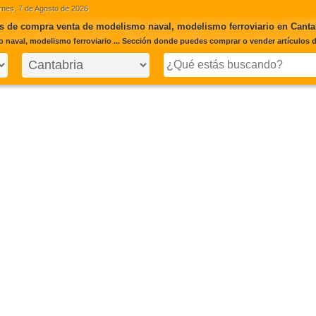
rnes, 7 de Agosto de 2026
s de compra venta de modelismo naval, modelismo ferroviario en Canta
 naval, modelismo ferroviario ... Sección donde puedes comprar o vender artículos 