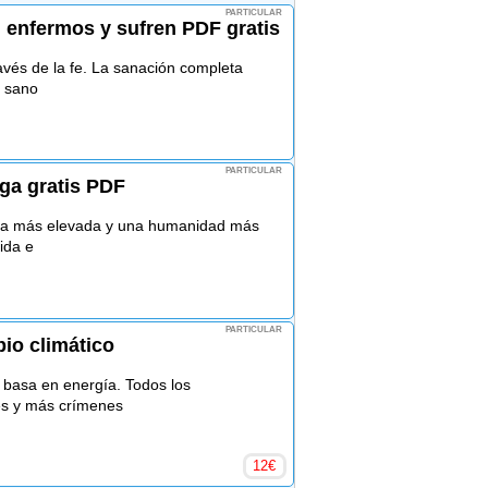
PARTICULAR
 enfermos y sufren PDF gratis
ravés de la fe. La sanación completa
á sano
PARTICULAR
rga gratis PDF
tura más elevada y una humanidad más
vida e
PARTICULAR
io climático
e basa en energía. Todos los
es y más crímenes
12
€