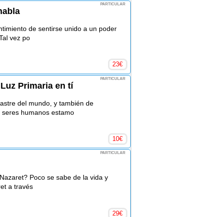
PARTICULAR
habla
ntimiento de sentirse unido a un poder
Tal vez po
23
€
PARTICULAR
Luz Primaria en tí
astre del mundo, y también de
os seres humanos estamo
10
€
PARTICULAR
azaret? Poco se sabe de la vida y
et a través
29
€