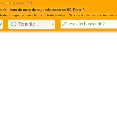
ado, 8 de Agosto de 2026
 de libros de texto de segunda mano en SC Tenerife
 texto de segunda mano, libros de texto baratos ... Sección donde puedes comprar o 