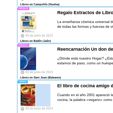
Libros en Campofrío
(Huelva)
-REGALO-
Regalo Extractos de Libro
La enseñanza cósmica universal del
de todas las formas y fuerzas de vi
05 de junio de 2023
Libros en Bailén
(Jaén)
-REGALO-
Reencarnación Un don de 
¿Dónde está nuestro Hogar? ¿Esta
estamos de paso, como un huésped
05 de junio de 2023
Libros en Sant Joan
(Baleares)
-VENDO-
El libro de cocina amigo 
Cuando en el año 2001 apareció la 
cocina, la palabra «vegano» como
05 de junio de 2023