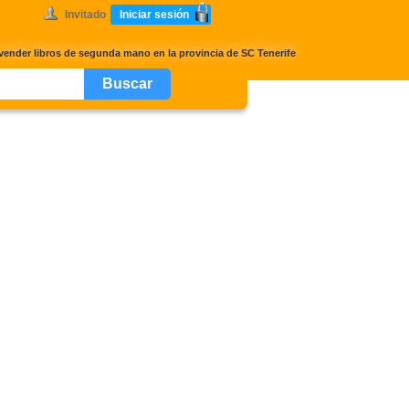
Invitado
Iniciar sesión
vender libros de segunda mano en la provincia de SC Tenerife