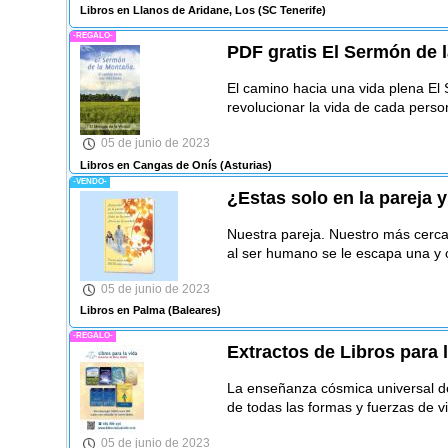
Libros en Llanos de Aridane, Los
(SC Tenerife)
-REGALO-
PDF gratis El Sermón de 
El camino hacia una vida plena El
revolucionar la vida de cada perso
05 de junio de 2023
Libros en Cangas de Onís
(Asturias)
-VENDO-
¿Estas solo en la pareja 
Nuestra pareja. Nuestro más cerca
al ser humano se le escapa una y 
05 de junio de 2023
Libros en Palma
(Baleares)
-REGALO-
Extractos de Libros para 
La enseñanza cósmica universal del
de todas las formas y fuerzas de vi
05 de junio de 2023