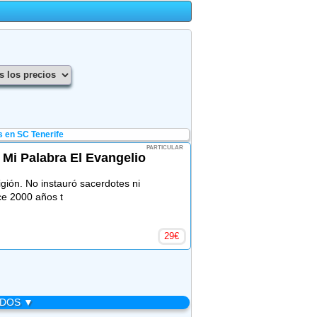
s en SC Tenerife
PARTICULAR
 Mi Palabra El Evangelio
gión. No instauró sacerdotes ni
ce 2000 años t
29
€
ADOS ▼