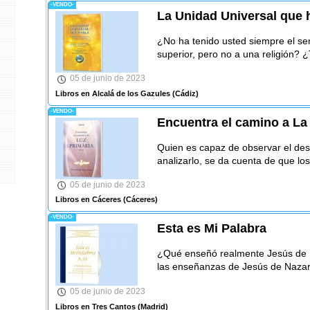
-VENDO-
La Unidad Universal que 
¿No ha tenido usted siempre el se
superior, pero no a una religión? ¿
05 de junio de 2023
Libros en Alcalá de los Gazules
(Cádiz)
-VENDO-
Encuentra el camino a La 
Quien es capaz de observar el des
analizarlo, se da cuenta de que l
05 de junio de 2023
Libros en Cáceres
(Cáceres)
-VENDO-
Esta es Mi Palabra
¿Qué enseñó realmente Jesús de N
las enseñanzas de Jesús de Nazar
05 de junio de 2023
Libros en Tres Cantos
(Madrid)