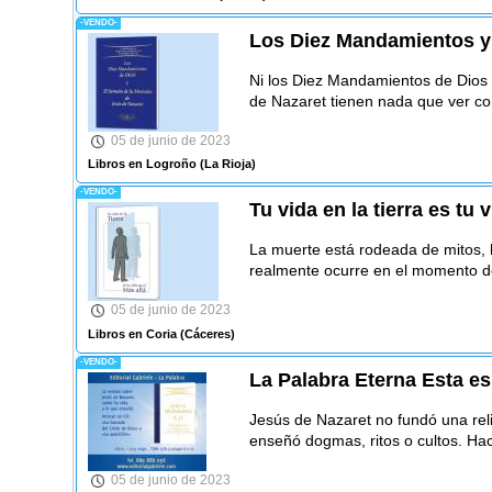
-VENDO-
Los Diez Mandamientos y
Ni los Diez Mandamientos de Dios
de Nazaret tienen nada que ver con
05 de junio de 2023
Libros en Logroño
(La Rioja)
-VENDO-
Tu vida en la tierra es tu 
La muerte está rodeada de mitos, h
realmente ocurre en el momento de
05 de junio de 2023
Libros en Coria
(Cáceres)
-VENDO-
La Palabra Eterna Esta es
Jesús de Nazaret no fundó una reli
enseñó dogmas, ritos o cultos. Ha
05 de junio de 2023