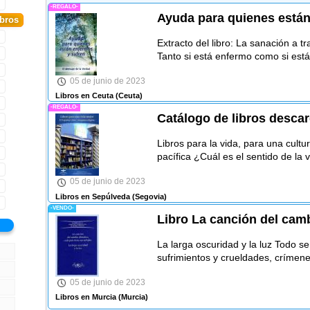
-REGALO-
Ayuda para quienes están
ibros
Extracto del libro: La sanación a t
Tanto si está enfermo como si est
05 de junio de 2023
Libros en Ceuta
(Ceuta)
-REGALO-
Catálogo de libros desca
Libros para la vida, para una cul
pacífica ¿Cuál es el sentido de la 
05 de junio de 2023
Libros en Sepúlveda
(Segovia)
-VENDO-
Libro La canción del camb
La larga oscuridad y la luz Todo s
sufrimientos y crueldades, crímen
05 de junio de 2023
Libros en Murcia
(Murcia)