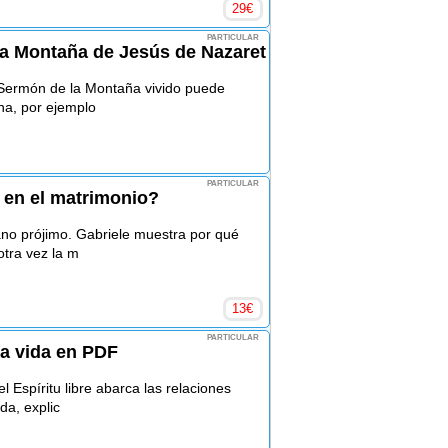
29
€
PARTICULAR
la Montaña de Jesús de Nazaret
 Sermón de la Montaña vivido puede
na, por ejemplo
PARTICULAR
y en el matrimonio?
no prójimo. Gabriele muestra por qué
otra vez la m
13
€
PARTICULAR
la vida en PDF
 Espíritu libre abarca las relaciones
da, explic