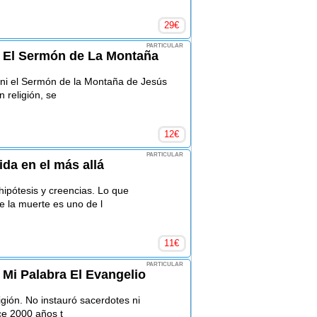
29
€
PARTICULAR
 El Sermón de La Montaña
 ni el Sermón de la Montaña de Jesús
 religión, se
12
€
PARTICULAR
vida en el más allá
ipótesis y creencias. Lo que
 la muerte es uno de l
11
€
PARTICULAR
 Mi Palabra El Evangelio
gión. No instauró sacerdotes ni
ce 2000 años t