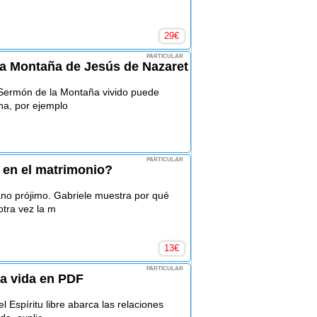
29
€
PARTICULAR
la Montaña de Jesús de Nazaret
 Sermón de la Montaña vivido puede
na, por ejemplo
PARTICULAR
y en el matrimonio?
no prójimo. Gabriele muestra por qué
otra vez la m
13
€
PARTICULAR
la vida en PDF
 Espíritu libre abarca las relaciones