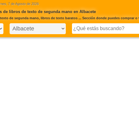
rnes, 7 de Agosto de 2026
 de libros de texto de segunda mano en Albacete
 texto de segunda mano, libros de texto baratos ... Sección donde puedes comprar o 