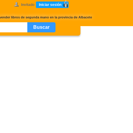
Invitado
Iniciar sesión
vender libros de segunda mano en la provincia de Albacete