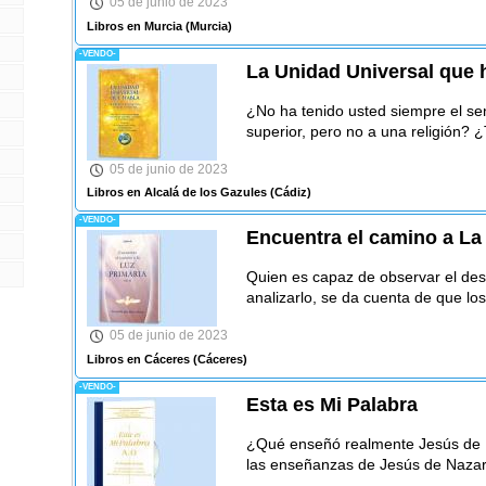
05 de junio de 2023
Libros en Murcia
(Murcia)
-VENDO-
La Unidad Universal que 
¿No ha tenido usted siempre el se
superior, pero no a una religión? ¿
05 de junio de 2023
Libros en Alcalá de los Gazules
(Cádiz)
-VENDO-
Encuentra el camino a La 
Quien es capaz de observar el des
analizarlo, se da cuenta de que l
05 de junio de 2023
Libros en Cáceres
(Cáceres)
-VENDO-
Esta es Mi Palabra
¿Qué enseñó realmente Jesús de N
las enseñanzas de Jesús de Nazar