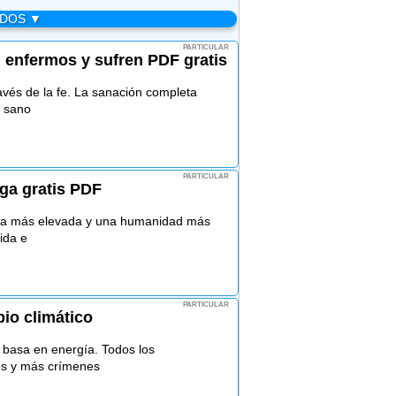
ADOS ▼
PARTICULAR
 enfermos y sufren PDF gratis
ravés de la fe. La sanación completa
á sano
PARTICULAR
rga gratis PDF
tura más elevada y una humanidad más
vida e
PARTICULAR
io climático
e basa en energía. Todos los
es y más crímenes