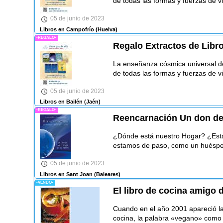
de todas las formas y fuerzas de vi
05 de junio de 2023
Libros en Campofrío
(Huelva)
-REGALO-
Regalo Extractos de Libro
La enseñanza cósmica universal del
de todas las formas y fuerzas de vi
05 de junio de 2023
Libros en Bailén
(Jaén)
-REGALO-
Reencarnación Un don de 
¿Dónde está nuestro Hogar? ¿Esta
estamos de paso, como un huésped
05 de junio de 2023
Libros en Sant Joan
(Baleares)
-VENDO-
El libro de cocina amigo 
Cuando en el año 2001 apareció la 
cocina, la palabra «vegano» como