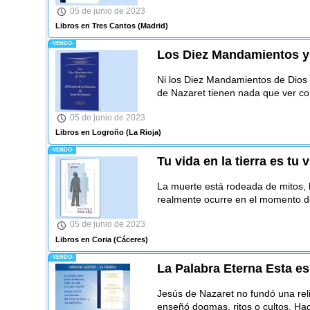
05 de junio de 2023
Libros en Tres Cantos
(Madrid)
-VENDO-
Los Diez Mandamientos y
Ni los Diez Mandamientos de Dios
de Nazaret tienen nada que ver con
05 de junio de 2023
Libros en Logroño
(La Rioja)
-VENDO-
Tu vida en la tierra es tu 
La muerte está rodeada de mitos, h
realmente ocurre en el momento de
05 de junio de 2023
Libros en Coria
(Cáceres)
-VENDO-
La Palabra Eterna Esta es
Jesús de Nazaret no fundó una reli
enseñó dogmas, ritos o cultos. Ha