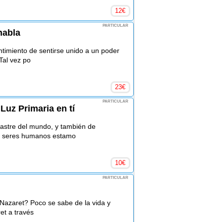
12
€
PARTICULAR
habla
ntimiento de sentirse unido a un poder
Tal vez po
23
€
PARTICULAR
Luz Primaria en tí
astre del mundo, y también de
os seres humanos estamo
10
€
PARTICULAR
azaret? Poco se sabe de la vida y
et a través