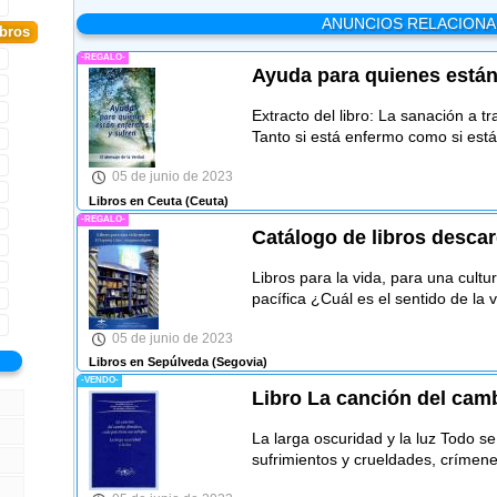
ANUNCIOS RELACION
ibros
-REGALO-
Ayuda para quienes están
Extracto del libro: La sanación a t
Tanto si está enfermo como si est
05 de junio de 2023
Libros en Ceuta
(Ceuta)
-REGALO-
Catálogo de libros desca
Libros para la vida, para una cul
pacífica ¿Cuál es el sentido de la 
05 de junio de 2023
Libros en Sepúlveda
(Segovia)
-VENDO-
Libro La canción del camb
La larga oscuridad y la luz Todo s
sufrimientos y crueldades, crímen