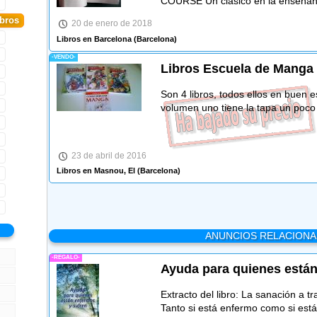
COURSE Un clásico en la enseñan
ibros
20 de enero de 2018
Libros en Barcelona
(Barcelona)
-VENDO-
Libros Escuela de Manga 
Son 4 libros, todos ellos en buen 
volumen uno tiene la tapa un poc
23 de abril de 2016
Libros en Masnou, El
(Barcelona)
ANUNCIOS RELACION
-REGALO-
Ayuda para quienes están
Extracto del libro: La sanación a t
Tanto si está enfermo como si est