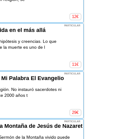
12
€
PARTICULAR
vida en el más allá
ipótesis y creencias. Lo que
 la muerte es uno de l
11
€
PARTICULAR
 Mi Palabra El Evangelio
gión. No instauró sacerdotes ni
ce 2000 años t
29
€
PARTICULAR
la Montaña de Jesús de Nazaret
 Sermón de la Montaña vivido puede