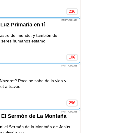
23
€
PARTICULAR
Luz Primaria en tí
astre del mundo, y también de
os seres humanos estamo
10
€
PARTICULAR
azaret? Poco se sabe de la vida y
et a través
29
€
PARTICULAR
 El Sermón de La Montaña
 ni el Sermón de la Montaña de Jesús
 religión, se