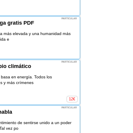
PARTICULAR
rga gratis PDF
tura más elevada y una humanidad más
vida e
PARTICULAR
io climático
e basa en energía. Todos los
es y más crímenes
12
€
PARTICULAR
habla
ntimiento de sentirse unido a un poder
Tal vez po