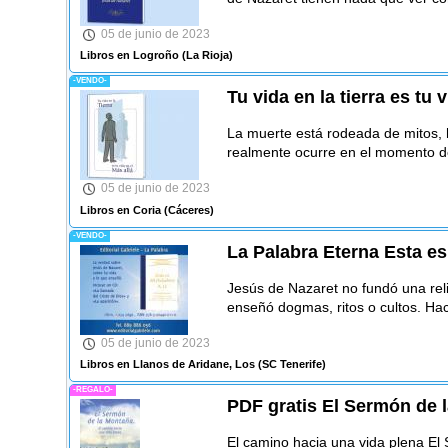
05 de junio de 2023
Libros en Logroño
(La Rioja)
-VENDO-
Tu vida en la tierra es tu 
La muerte está rodeada de mitos, h
realmente ocurre en el momento de
05 de junio de 2023
Libros en Coria
(Cáceres)
-VENDO-
La Palabra Eterna Esta es
Jesús de Nazaret no fundó una reli
enseñó dogmas, ritos o cultos. Ha
05 de junio de 2023
Libros en Llanos de Aridane, Los
(SC Tenerife)
-REGALO-
PDF gratis El Sermón de 
El camino hacia una vida plena El