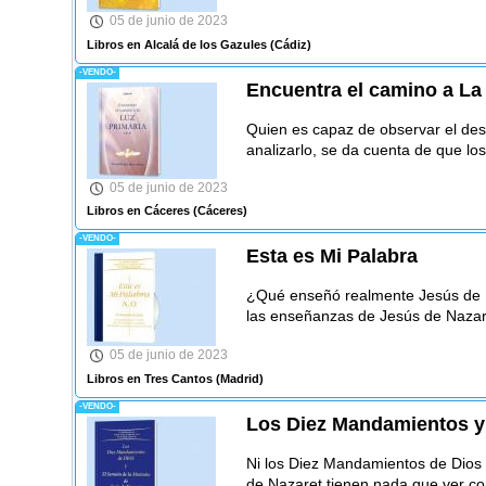
05 de junio de 2023
Libros en Alcalá de los Gazules
(Cádiz)
-VENDO-
Encuentra el camino a La 
Quien es capaz de observar el des
analizarlo, se da cuenta de que l
05 de junio de 2023
Libros en Cáceres
(Cáceres)
-VENDO-
Esta es Mi Palabra
¿Qué enseñó realmente Jesús de N
las enseñanzas de Jesús de Nazar
05 de junio de 2023
Libros en Tres Cantos
(Madrid)
-VENDO-
Los Diez Mandamientos y
Ni los Diez Mandamientos de Dios
de Nazaret tienen nada que ver con