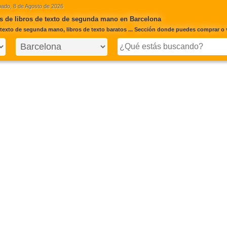
ado, 8 de Agosto de 2026
 de libros de texto de segunda mano en Barcelona
 texto de segunda mano, libros de texto baratos ... Sección donde puedes comprar o