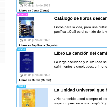
05 de junio de 2023
Libros en Ceuta
(Ceuta)
-REGALO-
Catálogo de libros desca
Libros para la vida, para una cul
pacífica ¿Cuál es el sentido de la 
05 de junio de 2023
Libros en Sepúlveda
(Segovia)
-VENDO-
Libro La canción del camb
La larga oscuridad y la luz Todo s
sufrimientos y crueldades, crímen
05 de junio de 2023
Libros en Murcia
(Murcia)
-VENDO-
La Unidad Universal que 
¿No ha tenido usted siempre el se
superior, pero no a una religión? ¿