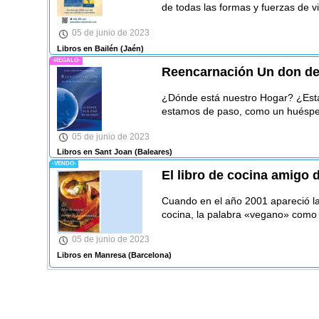
de todas las formas y fuerzas de vi
05 de junio de 2023
Libros en Bailén
(Jaén)
-REGALO-
Reencarnación Un don de 
¿Dónde está nuestro Hogar? ¿Esta
estamos de paso, como un huésped
05 de junio de 2023
Libros en Sant Joan
(Baleares)
-VENDO-
El libro de cocina amigo 
Cuando en el año 2001 apareció la 
cocina, la palabra «vegano» como
05 de junio de 2023
Libros en Manresa
(Barcelona)