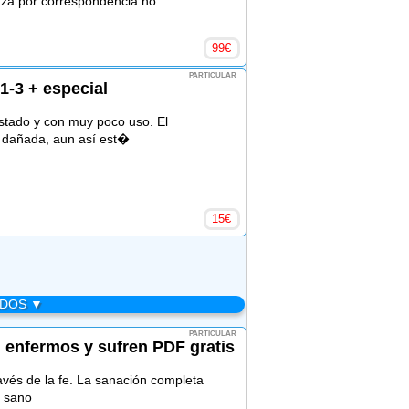
za por correspondencia ho
99
€
PARTICULAR
1-3 + especial
estado y con muy poco uso. El
o dañada, aun así est�
15
€
ADOS ▼
PARTICULAR
 enfermos y sufren PDF gratis
ravés de la fe. La sanación completa
á sano