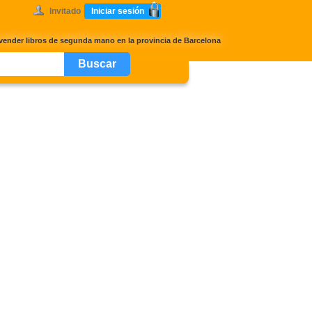
Invitado
Iniciar sesión
 vender libros de segunda mano en la provincia de Barcelona