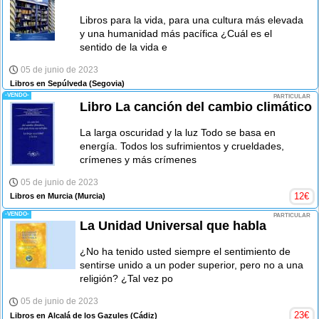
Libros para la vida, para una cultura más elevada
y una humanidad más pacífica ¿Cuál es el
sentido de la vida e
05 de junio de 2023
Libros en Sepúlveda
(Segovia)
-VENDO-
PARTICULAR
Libro La canción del cambio climático
La larga oscuridad y la luz Todo se basa en
energía. Todos los sufrimientos y crueldades,
crímenes y más crímenes
05 de junio de 2023
12
€
Libros en Murcia
(Murcia)
-VENDO-
PARTICULAR
La Unidad Universal que habla
¿No ha tenido usted siempre el sentimiento de
sentirse unido a un poder superior, pero no a una
religión? ¿Tal vez po
05 de junio de 2023
23
€
Libros en Alcalá de los Gazules
(Cádiz)