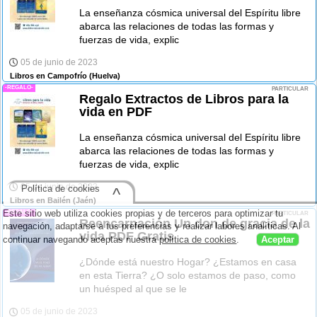
La enseñanza cósmica universal del Espíritu libre
abarca las relaciones de todas las formas y
fuerzas de vida, explic
05 de junio de 2023
Libros en Campofrío
(Huelva)
-REGALO-
PARTICULAR
Regalo Extractos de Libros para la
vida en PDF
La enseñanza cósmica universal del Espíritu libre
abarca las relaciones de todas las formas y
fuerzas de vida, explic
05 de junio de 2023
Política de cookies
^
Libros en Bailén
(Jaén)
Este sitio web utiliza cookies propias y de terceros para optimizar tu
-REGALO-
PARTICULAR
Reencarnación Un don de gracia de la
navegación, adaptarse a tus preferencias y realizar labores analíticas. Al
vida PDF Gratis
continuar navegando aceptas nuestra
política de cookies
.
Aceptar
¿Dónde está nuestro Hogar? ¿Estamos en casa
en esta Tierra? ¿O solo estamos de paso, como
un huésped al que se le
05 de junio de 2023