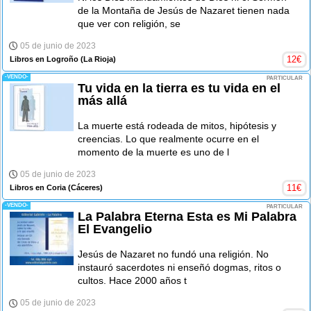
de la Montaña de Jesús de Nazaret tienen nada
que ver con religión, se
05 de junio de 2023
12
€
Libros en Logroño
(La Rioja)
-VENDO-
PARTICULAR
Tu vida en la tierra es tu vida en el
más allá
La muerte está rodeada de mitos, hipótesis y
creencias. Lo que realmente ocurre en el
momento de la muerte es uno de l
05 de junio de 2023
11
€
Libros en Coria
(Cáceres)
-VENDO-
PARTICULAR
La Palabra Eterna Esta es Mi Palabra
El Evangelio
Jesús de Nazaret no fundó una religión. No
instauró sacerdotes ni enseñó dogmas, ritos o
cultos. Hace 2000 años t
05 de junio de 2023