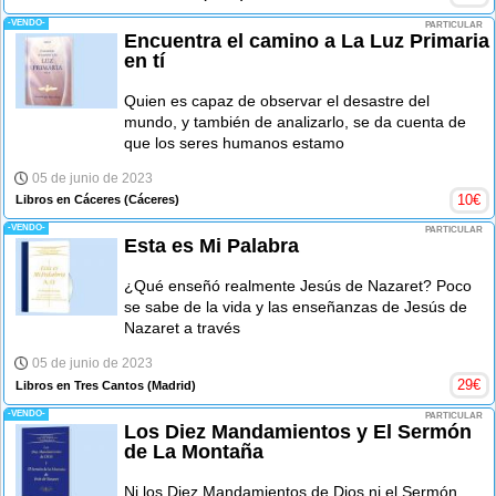
-VENDO-
PARTICULAR
Encuentra el camino a La Luz Primaria
en tí
Quien es capaz de observar el desastre del
mundo, y también de analizarlo, se da cuenta de
que los seres humanos estamo
05 de junio de 2023
10
€
Libros en Cáceres
(Cáceres)
-VENDO-
PARTICULAR
Esta es Mi Palabra
¿Qué enseñó realmente Jesús de Nazaret? Poco
se sabe de la vida y las enseñanzas de Jesús de
Nazaret a través
05 de junio de 2023
29
€
Libros en Tres Cantos
(Madrid)
-VENDO-
PARTICULAR
Los Diez Mandamientos y El Sermón
de La Montaña
Ni los Diez Mandamientos de Dios ni el Sermón