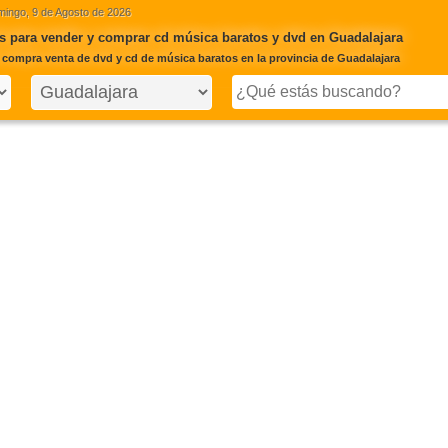
ingo, 9 de Agosto de 2026
 para vender y comprar cd música baratos y dvd en Guadalajara
 compra venta de dvd y cd de música baratos en la provincia de Guadalajara