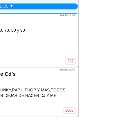
ADOS ▼
PARTICULAR
0, 70, 80 y 90
25
€
PARTICULAR
de Cd's
UNKY,RAP,HIPHOP Y MAS,TODOS
R DEJAR DE HACER DJ Y ME
300
€