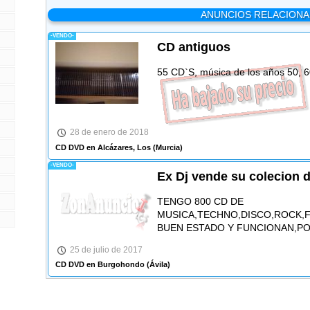
ANUNCIOS RELACION
-VENDO-
CD antiguos
55 CD`S, música de los años 50, 6
28 de enero de 2018
CD DVD en Alcázares, Los
(Murcia)
-VENDO-
Ex Dj vende su colecion 
TENGO 800 CD DE
MUSICA,TECHNO,DISCO,ROCK,F
BUEN ESTADO Y FUNCIONAN,PO
25 de julio de 2017
CD DVD en Burgohondo
(Ávila)