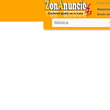
Hoy es
Dom
Anuncios
Seción de