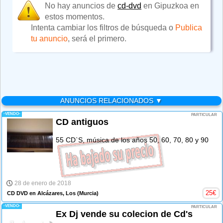
No hay anuncios de
cd-dvd
en Gipuzkoa en
estos momentos.
Intenta cambiar los filtros de búsqueda o
Publica
tu anuncio
, será el primero.
ANUNCIOS RELACIONADOS ▼
-VENDO-
PARTICULAR
CD antiguos
55 CD`S, música de los años 50, 60, 70, 80 y 90
28 de enero de 2018
25
€
CD DVD en Alcázares, Los
(Murcia)
-VENDO-
PARTICULAR
Ex Dj vende su colecion de Cd's