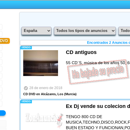
-DVD
Encontrados 2
Anuncios d
-VENDO-
CD antiguos
55 CD`S, música de los años 50, 6
28 de enero de 2018
CD DVD en Alcázares, Los
(Murcia)
-VENDO-
Ex Dj vende su colecion 
TENGO 800 CD DE
MUSICA,TECHNO,DISCO,ROCK,F
BUEN ESTADO Y FUNCIONAN,PO