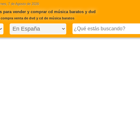
rnes, 7 de Agosto de 2026
s para vender y comprar cd música baratos y dvd
 compra venta de dvd y cd de música baratos