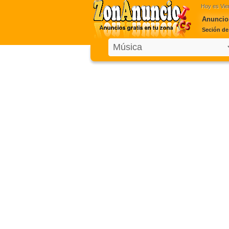
Hoy es
Vie
Anuncio
Seción de