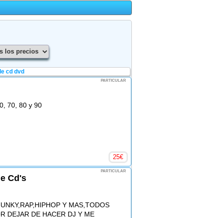
e cd dvd
PARTICULAR
0, 70, 80 y 90
25
€
PARTICULAR
de Cd's
UNKY,RAP,HIPHOP Y MAS,TODOS
R DEJAR DE HACER DJ Y ME