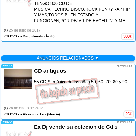
TENGO 800 CD DE
MUSICA,TECHNO,DISCO,ROCK,FUNKY,RAP,HIPH
Y MAS,TODOS BUEN ESTADO Y
FUNCIONAN,POR DEJAR DE HACER DJ Y ME
25 de julio de 2017
300
€
CD DVD en Burgohondo
(Ávila)
ANUNCIOS RELACIONADOS ▼
-VENDO-
PARTICULAR
CD antiguos
55 CD`S, música de los años 50, 60, 70, 80 y 90
28 de enero de 2018
25
€
CD DVD en Alcázares, Los
(Murcia)
-VENDO-
PARTICULAR
Ex Dj vende su colecion de Cd's