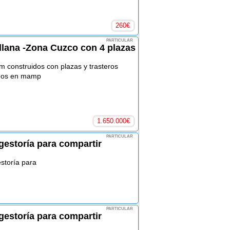
260
€
PARTICULAR
llana -Zona Cuzco con 4 plazas
m construidos con plazas y trasteros
uidos en mamp
1.650.000
€
PARTICULAR
estoría para compartir
storía para
PARTICULAR
estoría para compartir