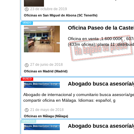
23 de octubre de 2019
Oficinas en San Miguel de Abona
(SC Tenerife)
-VENDO-
Oficina Paseo de la Caste
Oficina en venta ,1.600.000€ , 607
(433m oficina), planta 11 ,distrib
27 de junio de 2018
Oficinas en Madrid
(Madrid)
-BUSCO-
Abogado busca asesoría/g
Abogado de internacional y comunitario busca asesoría/ge
compartir oficina en Málaga. Idiomas: español, g
21 de mayo de 2018
Oficinas en Málaga
(Málaga)
-OFREZCO-
Abogado busca asesoría/g