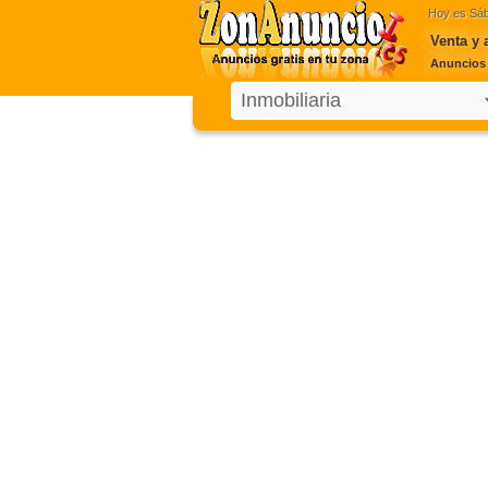
Hoy es
Sáb
Venta y 
Anuncios d