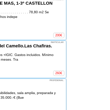
E MAS, 1-3º CASTELLON
. . . . . . . . . . . . 78,80 m2 Se
chos indepe
200
€
PARTICULAR
del Camello.Las Chafiras.
es +IGIC. Gastos incluidos. Mínimo
2 meses. Tra
260
€
PROFESIONAL
bilidades, sala amplia, preparada y
 35.000.-€ (Bue