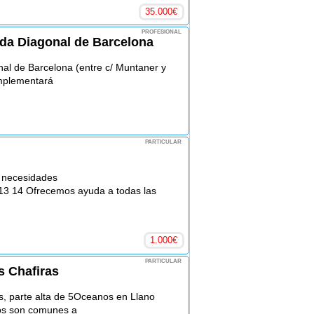
35.000
€
PROFESIONAL
nida Diagonal de Barcelona
onal de Barcelona (entre c/ Muntaner y
omplementará
PARTICULAR
s necesidades
 13 14 Ofrecemos ayuda a todas las
1.000
€
PARTICULAR
s Chafiras
as, parte alta de 5Oceanos en Llano
os son comunes a