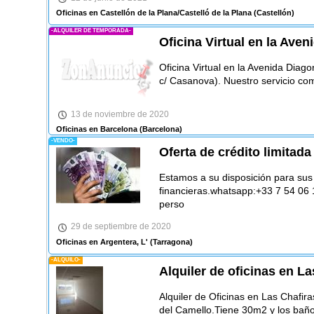
Oficinas en Castellón de la Plana/Castelló de la Plana
(Castellón)
-ALQUILER DE TEMPORADA-
Oficina Virtual en la Ave
Oficina Virtual en la Avenida Diag
c/ Casanova). Nuestro servicio c
13 de noviembre de 2020
Oficinas en Barcelona
(Barcelona)
-VENDO-
Oferta de crédito limitada
Estamos a su disposición para su
financieras.whatsapp:+33 7 54 06
perso
29 de septiembre de 2020
Oficinas en Argentera, L'
(Tarragona)
-ALQUILO-
Alquiler de oficinas en La
Alquiler de Oficinas en Las Chafir
del Camello.Tiene 30m2 y los bañ