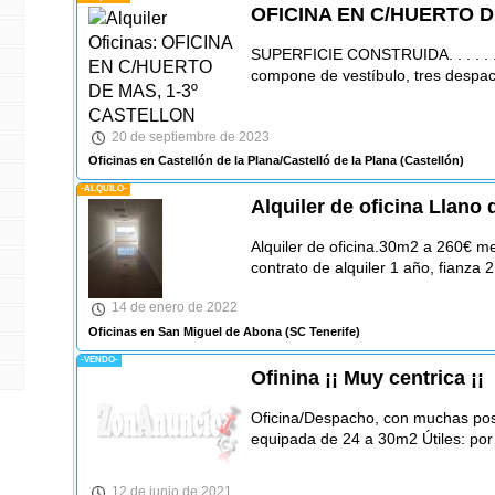
OFICINA EN C/HUERTO D
SUPERFICIE CONSTRUIDA. . . . . . . . 
compone de vestíbulo, tres despa
20 de septiembre de 2023
Oficinas en Castellón de la Plana/Castelló de la Plana
(Castellón)
-ALQUILO-
Alquiler de oficina Llano 
Alquiler de oficina.30m2 a 260€ m
contrato de alquiler 1 año, fianza 
14 de enero de 2022
Oficinas en San Miguel de Abona
(SC Tenerife)
-VENDO-
Ofinina ¡¡ Muy centrica ¡¡
Oficina/Despacho, con muchas posi
equipada de 24 a 30m2 Útiles: por
12 de junio de 2021